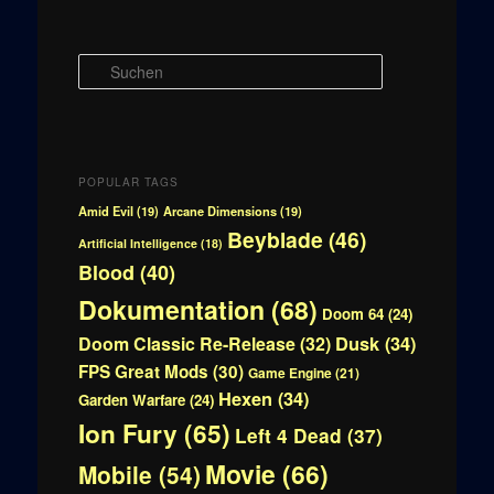
S
u
c
h
e
n
POPULAR TAGS
Amid Evil
(19)
Arcane Dimensions
(19)
Beyblade
(46)
Artificial Intelligence
(18)
Blood
(40)
Dokumentation
(68)
Doom 64
(24)
Doom Classic Re-Release
(32)
Dusk
(34)
FPS Great Mods
(30)
Game Engine
(21)
Hexen
(34)
Garden Warfare
(24)
Ion Fury
(65)
Left 4 Dead
(37)
Movie
(66)
Mobile
(54)