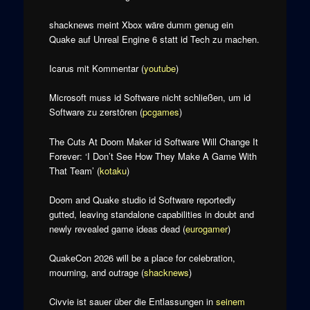
shacknews meint Xbox wäre dumm genug ein
Quake auf Unreal Engine 6 statt id Tech zu machen.
Icarus mit Kommentar (
youtube
)
Microsoft muss id Software nicht schließen, um id
Software zu zerstören (
pcgames
)
The Cuts At Doom Maker id Software Will Change It
Forever: ‘I Don’t See How They Make A Game With
That Team’ (
kotaku
)
Doom and Quake studio id Software reportedly
gutted, leaving standalone capabilities in doubt and
newly revealed game ideas dead (
eurogamer
)
QuakeCon 2026 will be a place for celebration,
mourning, and outrage (
shacknews
)
Civvie ist sauer über die Entlassungen in
seinem