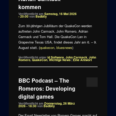
kommen
Veröffentlicht am
Samstag, 16 Mai 2026
- 20:00
von
Badb0y
Zum 30-jährigen Jubliläum der QuakeCon werden
auftreten John Carmack, John Romero, Adrian
Carmack und Tom Hall. Die QuakeCon Lan in
Grapevine Texas USA, findet dieses Jahr am 6. – 9.
August statt. (
quakecon
,
bluesnews
)
Veröffentlicht unter
id Software
,
John Carmack
,
John
Romero
,
QuakeCon
,
Wichtige News
|
Eine
Antwort
BBC Podcast – The
Romeros: Developing
digital games
Veröffentlicht am
Donnerstag, 26 März
2026 - 18:30
von
Badb0y
Der Email Newsletter von Romero Games macht auf