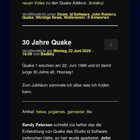
neuen Video
zu den Quake Addons. (
kotaku
)
Veröffentlicht unter
Doom
,
id Software
,
John Romero
,
Quake
,
Wichtige News
,
Wolfenstein
|
9
Antworten
30 Jahre Quake
6
Veröffentlicht am
Montag, 22 Juni 2026 -
18:00
von
Badb0y
Quake 1 erschien am 22. Juni 1996 und ist damit
junge 30 Jahre alt. Hooraay!
Zum Jubiläum sammele ich alles was ich finden
kann.
Artikel:
heise
,
pcgames
,
gamestar
, tbc
Sandy Petersen
schreibt via twitter das die
Entwicklung von Quake das Studio id Software
zerbrochen hätte, so hart wurde gearbeitet.
John