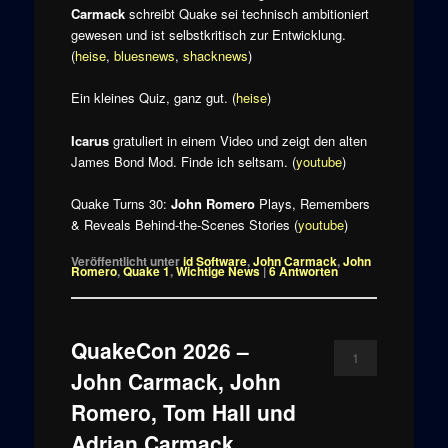
Carmack
schreibt Quake sei technisch ambitioniert
gewesen und ist selbstkritisch zur Entwicklung.
(
heise
,
bluesnews
,
shacknews
)
Ein kleines Quiz, ganz gut. (
heise
)
Icarus
gratuliert in einem Video und zeigt den alten
James Bond Mod. Finde ich seltsam. (
youtube
)
Quake Turns 30:
John Romero
Plays, Remembers
& Reveals Behind-the-Scenes Stories (
youtube
)
Veröffentlicht unter
id Software
,
John Carmack
,
John
Romero
,
Quake 1
,
Wichtige News
|
6
Antworten
QuakeCon 2026 –
1
John Carmack, John
Romero, Tom Hall und
Adrian Carmack