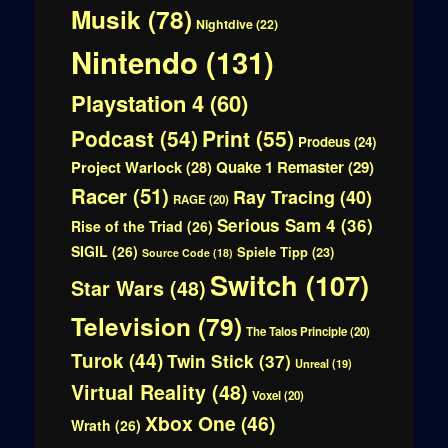
Musik
(78)
Nightdive
(22)
Nintendo
(131)
Playstation 4
(60)
Print
(55)
Podcast
(54)
Prodeus
(24)
Quake 1 Remaster
(29)
Project Warlock
(28)
Racer
(51)
Ray Tracing
(40)
RAGE
(20)
Serious Sam 4
(36)
Rise of the Triad
(26)
SIGIL
(26)
Spiele Tipp
(23)
Source Code
(18)
Switch
(107)
Star Wars
(48)
Television
(79)
The Talos Principle
(20)
Turok
(44)
Twin Stick
(37)
Unreal
(19)
Virtual Reality
(48)
Voxel
(20)
Xbox One
(46)
Wrath
(26)