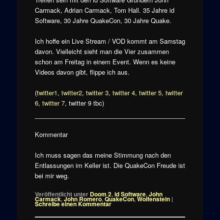
Carmack, Adrian Carmack, Tom Hall. 35 Jahre id
Software, 30 Jahre QuakeCon, 30 Jahre Quake.
Ich hoffe ein Live Stream / VOD kommt am Samstag
davon. Vielleicht sieht man die Vier zusammen
schon am Freitag in einem Event. Wenn es keine
Videos davon gibt, flippe ich aus.
(
twitter1
,
twitter2
,
twitter 3
,
twitter 4
,
twitter 5
,
twitter
6
,
twitter 7
, twitter 9 tbc)
Kommentar
Ich muss sagen das meine Stimmung nach den
Entlassungen im Keller ist. Die QuakeCon Freude ist
bei mir weg.
Veröffentlicht unter
Doom 2
,
id Software
,
John
Carmack
,
John Romero
,
QuakeCon
,
Wolfenstein
|
Schreibe einen Kommentar