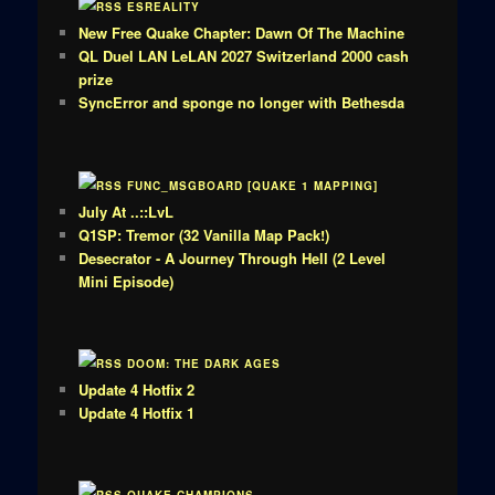
ESREALITY
New Free Quake Chapter: Dawn Of The Machine
QL Duel LAN LeLAN 2027 Switzerland 2000 cash
prize
SyncError and sponge no longer with Bethesda
FUNC_MSGBOARD [QUAKE 1 MAPPING]
July At ..::LvL
Q1SP: Tremor (32 Vanilla Map Pack!)
Desecrator - A Journey Through Hell (2 Level
Mini Episode)
DOOM: THE DARK AGES
Update 4 Hotfix 2
Update 4 Hotfix 1