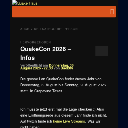
Zum
Zum
News zu
Inhalt
sekundären
Hauptmenü
Quake
Quake,
wechseln
Inhalt
Doom, FPS,
Haus
wechseln
Arcade
ARCHIV DER KATEGORIE:
PERSON
HERVORGEHOBEN
QuakeCon 2026 –
Infos
Veröffentlicht am
Donnerstag, 06
August 2026 - 22:33
von
Badb0y
Die grosse Lan QuakeCon findet dieses Jahr von
Donnerstag, 6. August bis Sonntag, 9. August 2026
statt. In Grapevine Texas.
Ich musste jetzt erst mal die Lage checken :) Also
eine Eröffnungsrede aus diesem Jahr finde ich nicht.
Auf twitch finde ich
keine Live Streams
. Was wir
nicht haben.