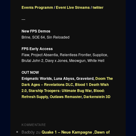
Events Programm
/
Event Live Streams
/
twitter
—
New FPS Demos
Brine, SOE 64, Sin Reloaded
FPS Early Access
Flaw, Project Absentia, Relentless Frontier, Supplice,
Brutal John 2, Davy x Jones, Meowgun, White Hell
OUT NOW
Enigmatic Worlds, Luna Abyss, Gravelord,
Doom The
Dark Ages – Revelations DLC
,
Blood 1 Death Wish
2.0
,
Starship Troopers: Ultimate Bug War
,
Blood:
Refresh Supply
,
Outlaws Remaster
,
Darkenstein 3D
KOMMENTARE
Badb0y
zu
Quake 1 – Neue Kampagne ‚Dawn of