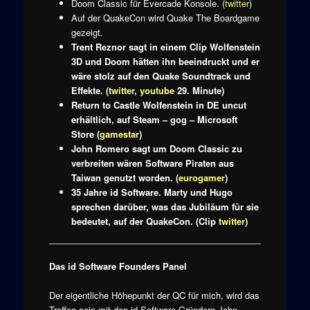
Doom Classic für Evercade Konsole. (
twitter
)
Auf der QuakeCon wird Quake The Boardgame
gezeigt.
Trent Reznor sagt in einem Clip Wolfenstein
3D und Doom hätten ihn beeindruckt und er
wäre stolz auf den Quake Soundtrack und
Effekte. (
twitter
,
youtube
29. Minute)
Return to Castle Wolfenstein in DE uncut
erhältlich, auf Steam – gog – Microsoft
Store (
gamestar
)
John Romero sagt um Doom Classic zu
verbreiten wären Software Piraten aus
Taiwan genutzt worden. (
eurogamer
)
35 Jahre id Software. Marty und Hugo
sprechen darüber, was das Jubiläum für sie
bedeutet, auf der QuakeCon.
(Clip
twitter
)
Das id Software Founders Panel
Der eigentliche Höhepunkt der QC für mich, wird das
Treffen sein mit den id Software Gründern John