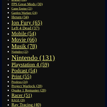
FPS Great Mods
(30)
Game Engine
(21)
Garden Warfare
(24)
Hexen
(34)
Ion Fury
(65)
Left 4 Dead
(37)
Mobile
(54)
Movie
(66)
Musik
(78)
Nightdive
(22)
Nintendo
(131)
Playstation 4
(59)
Podcast
(54)
Print
(55)
Prodeus
(24)
Project Warlock
(28)
Quake 1 Remaster
(28)
Racer
(51)
RAGE
(20)
Ray Tracing
(40)