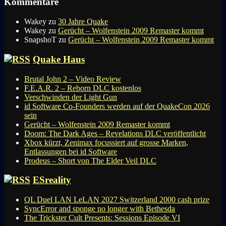
Kommentare
Wakey
zu
30 Jahre Quake
Wakey
zu
Gerücht – Wolfenstein 2009 Remaster kommt
SnapshoT
zu
Gerücht – Wolfenstein 2009 Remaster kommt
Quake Haus
Brutal John 2 – Video Review
F.E.A.R. 2 – Reborn DLC kostenlos
Verschwinden der Light Gun
id Software Co-Founders werden auf der QuakeCon 2026
sein
Gerücht – Wolfenstein 2009 Remaster kommt
Doom: The Dark Ages – Revelations DLC veröffentlicht
Xbox kürzt, Zenimax focussiert auf grosse Marken,
Entlassungen bei id Software
Prodeus – Short von The Elder Veil DLC
ESreality
QL Duel LAN LeLAN 2027 Switzerland 2000 cash prize
SyncError and sponge no longer with Bethesda
The Trickster Cult Presents: Sessions Episode VI