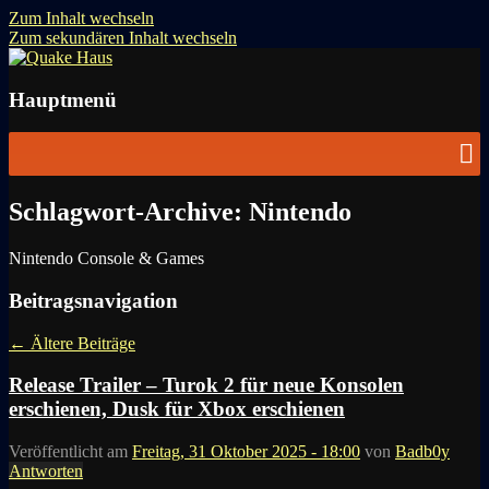
Zum Inhalt wechseln
Zum sekundären Inhalt wechseln
News zu Quake, Doom, FPS, Arcade
Quake Haus
Hauptmenü
Schlagwort-Archive:
Nintendo
Nintendo Console & Games
Beitragsnavigation
←
Ältere Beiträge
Release Trailer – Turok 2 für neue Konsolen
erschienen, Dusk für Xbox erschienen
Veröffentlicht am
Freitag, 31 Oktober 2025 - 18:00
von
Badb0y
Antworten