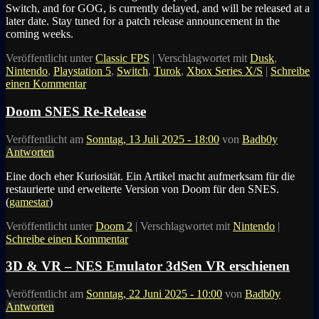
Switch, and for GOG, is currently delayed, and will be released at a
later date. Stay tuned for a patch release announcement in the
coming weeks.
Veröffentlicht unter
Classic FPS
|
Verschlagwortet mit
Dusk
,
Nintendo
,
Playstation 5
,
Switch
,
Turok
,
Xbox Series X/S
|
Schreibe
einen Kommentar
Doom SNES Re-Release
Veröffentlicht am
Sonntag, 13 Juli 2025 - 18:00
von
Badb0y
Antworten
Eine doch eher Kuriosität. Ein Artikel macht aufmerksam für die
restaurierte und erweiterte Version von Doom für den SNES.
(
gamestar
)
Veröffentlicht unter
Doom 2
|
Verschlagwortet mit
Nintendo
|
Schreibe einen Kommentar
3D & VR – NES Emulator 3dSen VR erschienen
Veröffentlicht am
Sonntag, 22 Juni 2025 - 10:00
von
Badb0y
Antworten