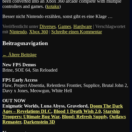
been converted into an Xbox 360 arcade complete with multiple
controllers and games. (
kotaku
)
Besser nicht Nintendo erzählen, sonst gibt es eine Klage …
Veröffentlicht unter
Diverses
,
Games
,
Hardware
|
Verschlagwortet
mit
Nintendo
,
Xbox 360
|
Schreibe einen Kommentar
Beitragsnavigation
←
Ältere Beiträge
New FPS Demos
Brine, SOE 64, Sin Reloaded
FPS Early Access
Flaw, Project Absentia, Relentless Frontier, Supplice, Brutal John 2,
Davy x Jones, Meowgun, White Hell
OUT NOW
Enigmatic Worlds, Luna Abyss, Gravelord,
Doom The Dark
Ages – Revelations DLC
,
Blood 1 Death Wish 2.0
,
Starship
Troopers: Ultimate Bug War
,
Blood: Refresh Supply
,
Outlaws
Remaster
,
Darkenstein 3D