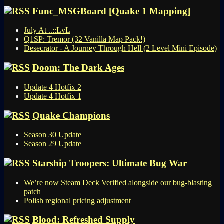
Func_MSGBoard [Quake 1 Mapping]
July At ..::LvL
Q1SP: Tremor (32 Vanilla Map Pack!)
Desecrator - A Journey Through Hell (2 Level Mini Episode)
Doom: The Dark Ages
Update 4 Hotfix 2
Update 4 Hotfix 1
Quake Champions
Season 30 Update
Season 29 Update
Starship Troopers: Ultimate Bug War
We’re now Steam Deck Verified alongside our bug-blasting
patch
Polish regional pricing adjustment
Blood: Refreshed Supply