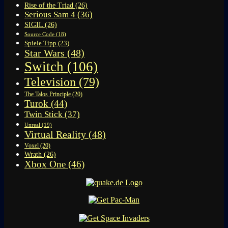
Rise of the Triad
(26)
Serious Sam 4
(36)
SIGIL
(26)
Source Code
(18)
Spiele Tipp
(23)
Star Wars
(48)
Switch
(106)
Television
(79)
The Talos Principle
(20)
Turok
(44)
Twin Stick
(37)
Unreal
(19)
Virtual Reality
(48)
Voxel
(20)
Wrath
(26)
Xbox One
(46)