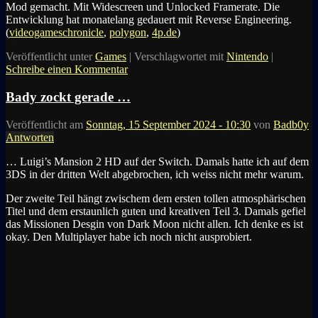
Mod gemacht. Mit Widescreen und Unlocked Framerate. Die
Entwicklung hat monatelang gedauert mit Reverse Engineering.
(
videogameschronicle
,
polygon
,
4p.de
)
Veröffentlicht unter
Games
|
Verschlagwortet mit
Nintendo
|
Schreibe einen Kommentar
Bady zockt gerade …
Veröffentlicht am
Sonntag, 15 September 2024 - 10:30
von
Badb0y
Antworten
… Luigi’s Mansion 2 HD auf der Switch. Damals hatte ich auf dem
3DS in der dritten Welt abgebrochen, ich weiss nicht mehr warum.
Der zweite Teil hängt zwischem dem ersten tollen atmosphärischen
Titel und dem erstaunlich guten und kreativen Teil 3. Damals gefiel
das Missionen Desgin von Dark Moon nicht allen. Ich denke es ist
okay. Den Multiplayer habe ich noch nicht ausprobiert.