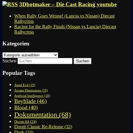
3Dbotmaker – Die Cast Racing youtube
When Rally Goes Wrong! (Lancia vs Nissan) Diecast
Rallycross
Racing for the Rally Finals (Nissan vs Lancia) Diecast
Rallycross
Kategorien
Kategorien
Suchen
Popular Tags
Amid Evil
(19)
Arcane Dimensions
(19)
Artificial Intelligence
(18)
Beyblade
(46)
Blood
(40)
Dokumentation
(68)
Doom 64
(24)
Doom Classic Re-Release
(32)
Dusk
(34)