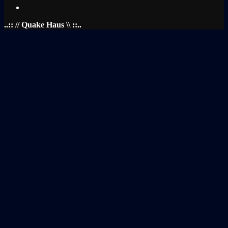
..:: // Quake Haus \\ ::..