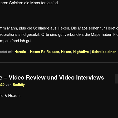
reren Spielern die Maps fertig sind.
m Mann, plus die Schlange aus Hexen. Die Maps sehen für Hereti
 Decorations sind gesetzt. Orte sind gut verbunden, die Maps haben Fl
mpeln fand ich gut.
rtet mit
Heretic + Hexen Re-Release
,
Hexen
,
Nightdive
|
Schreibe einen
e – Video Review und Video Interviews
:30
von
Badb0y
tic & Hexen.