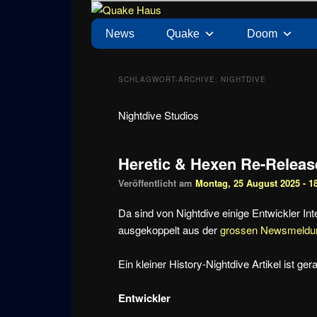
Zum
Zum
News zu Quake, Doom, FPS, Arcade
Quake Haus
Inhalt
sekundären
Hauptmenü
News
Quake
Doom
wechseln
Inhalt
wechseln
SCHLAGWORT-ARCHIVE:
NIGHTDIVE
Nightdive Studios
Heretic & Hexen Re-Releas
Veröffentlicht am
Montag, 25 August 2025 - 1
Da sind von Nightdive einige Entwickler 
ausgekoppelt aus der
grossen Newsmeldu
Ein kleiner History-Nightdive Artikel ist ge
Entwickler