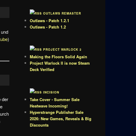
OUTLAWS REMASTER
Outlaws - Patch 1.2.1
Outlaws - Patch 1.2
 und
tube
)
PROJECT WARLOCK 2
Making the Floors Solid Again
Project Warlock II is now Steam
Deck Verified
INCISION
e der
Take Cover - Summer Sale
Heatwave Incoming!
re
Hyperstrange Publisher Sale
durch
2026: New Games, Reveals & Big
n
Discounts