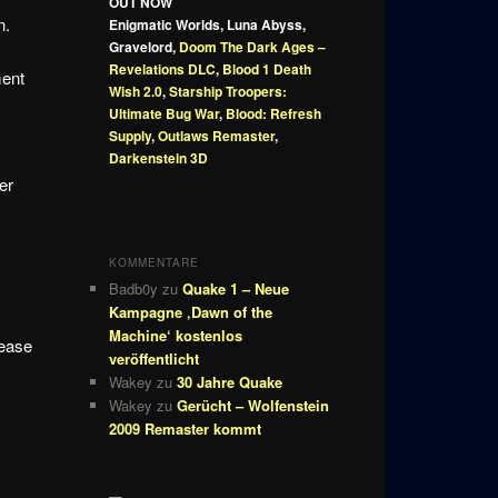
OUT NOW
n.
Enigmatic Worlds, Luna Abyss,
Gravelord,
Doom The Dark Ages –
Revelations DLC
,
Blood 1 Death
ment
Wish 2.0
,
Starship Troopers:
Ultimate Bug War
,
Blood: Refresh
Supply
,
Outlaws Remaster
,
Darkenstein 3D
er
KOMMENTARE
Badb0y
zu
Quake 1 – Neue
Kampagne ‚Dawn of the
Machine‘ kostenlos
lease
veröffentlicht
Wakey
zu
30 Jahre Quake
Wakey
zu
Gerücht – Wolfenstein
2009 Remaster kommt