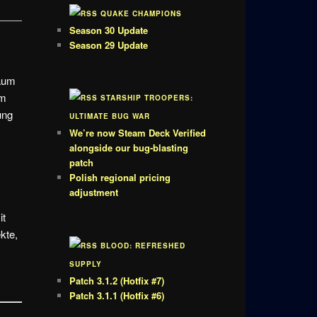
QUAKE CHAMPIONS
Season 30 Update
Season 29 Update
Raum
Im
STARSHIP TROOPERS:
ung
ULTIMATE BUG WAR
We’re now Steam Deck Verified
alongside our bug-blasting
patch
Polish regional pricing
adjustment
it
kte,
BLOOD: REFRESHED
SUPPLY
Patch 3.1.2 (Hotfix #7)
Patch 3.1.1 (Hotfix #6)