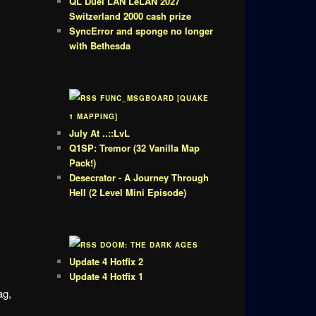
QL Duel LAN LeLAN 2027
Switzerland 2000 cash prize
SyncError and sponge no longer
with Bethesda
FUNC_MSGBOARD [QUAKE
1 MAPPING]
July At ..::LvL
Q1SP: Tremor (32 Vanilla Map
Pack!)
Desecrator - A Journey Through
Hell (2 Level Mini Episode)
DOOM: THE DARK AGES
Update 4 Hotfix 2
Update 4 Hotfix 1
ag,