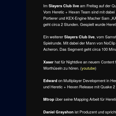
Im
Slayers Club live
am Freitag auf der Q
Vom Heretic + Hexen Team sind mit dabei 
Portierer und KEX-Engine Macher Sam „KA
geht circa 2 Stunden. Gespielt wurde Hereti
Ein weiterer
Slayers Club live
, vom Samst
Spielrunde. Mit dabei der Mann von NoCli
Acheron. Das Segment geht circa 100 Minu
Xaser
hat für Nightdive an neuem Content fü
Worthüseln zu hören. (
youtube
)
Edward
on Multiplayer Development in Her
und Heretic + Hexen Release mit Quake 2 
Mtrop
über seine Mapping Arbeit für Heret
Daniel Grayshon
ist Produzent und sprich