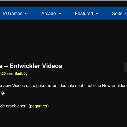
Id Games
Arcade
Featured
Seite
e – Entwickler Videos
8:30
von
Badb0y
Interview Videos dazu gekommen, deshalb noch mal eine Newsmeldun
ng
.
rade erschienen. (
pcgames
)