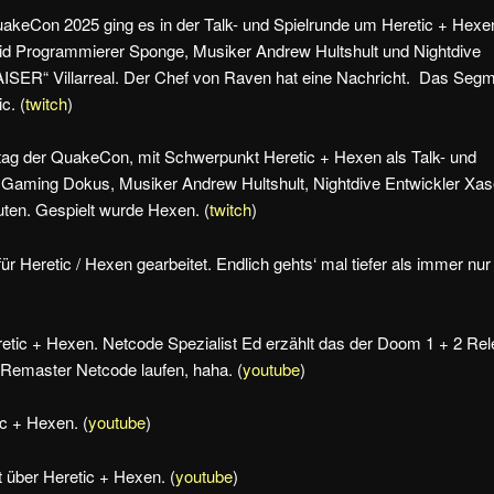
uakeCon 2025 ging es in der Talk- und Spielrunde um Heretic + Hexe
id Programmierer Sponge, Musiker Andrew Hultshult und Nightdive
ISER“ Villarreal. Der Chef von Raven hat eine Nachricht. Das Seg
c. (
twitch
)
ag der QuakeCon, mit Schwerpunkt Heretic + Hexen als Talk- und
p Gaming Dokus, Musiker Andrew Hultshult, Nightdive Entwickler Xas
ten. Gespielt wurde Hexen. (
twitch
)
r Heretic / Hexen gearbeitet. Endlich gehts‘ mal tiefer als immer nur
etic + Hexen. Netcode Spezialist Ed erzählt das der Doom 1 + 2 Re
Remaster Netcode laufen, haha. (
youtube
)
ic + Hexen. (
youtube
)
t über Heretic + Hexen. (
youtube
)