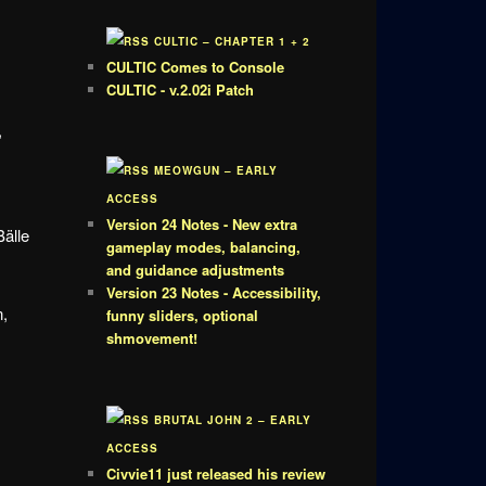
CULTIC – CHAPTER 1 + 2
CULTIC Comes to Console
CULTIC - v.2.02i Patch
,
MEOWGUN – EARLY
ACCESS
Version 24 Notes - New extra
Bälle
gameplay modes, balancing,
and guidance adjustments
Version 23 Notes - Accessibility,
n,
funny sliders, optional
shmovement!
BRUTAL JOHN 2 – EARLY
ACCESS
Civvie11 just released his review