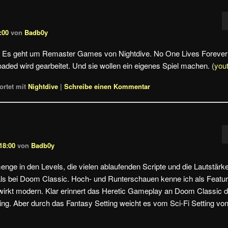
:00
von
Badb0y
n. Es geht um Remaster Games von Nightdive. No One Lives Forever
aded wird gearbeitet. Und sie wollen ein eigenes Spiel machen. (
you
rtet mit
Nightdive
|
Schreibe einen Kommentar
18:00
von
Badb0y
nge in den Levels, die vielen ablaufenden Scripte und die Lautstärk
als bei Doom Classic. Hoch- und Runterschauen kenne ich als Featu
rkt modern. Klar erinnert das Heretic Gameplay an Doom Classic 
ing. Aber durch das Fantasy Setting weicht es vom Sci-Fi Setting vo