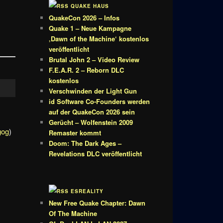
QUAKE HAUS
QuakeCon 2026 – Infos
Quake 1 – Neue Kampagne
‚Dawn of the Machine‘ kostenlos
veröffentlicht
Brutal John 2 – Video Review
F.E.A.R. 2 – Reborn DLC
kostenlos
Verschwinden der Light Gun
id Software Co-Founders werden
auf der QuakeCon 2026 sein
Gerücht – Wolfenstein 2009
gog
)
Remaster kommt
Doom: The Dark Ages –
Revelations DLC veröffentlicht
ESREALITY
New Free Quake Chapter: Dawn
Of The Machine