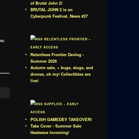
of Brutal John 2!
BRUTAL JOHN 2 is on
Cyberpunk Festival, News #27
c
RELENTLESS FRONTIER –
ow.
EARLY ACCESS
Relentless Frontier Devlog -
Summer 2026
Autumn sale, + bugs, slugs, and
drones, oh my! Collectibles are
live!
SUPPLICE – EARLY
ACCESS
POLISH GAMEDEV TAKEOVER!
Take Cover - Summer Sale
Heatwave Incoming!