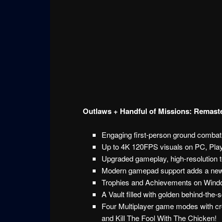
Outlaws + Handful of Missions: Remast
Engaging first-person ground combat 
Up to 4K 120FPS visuals on PC, Play
Upgraded gameplay, high-resolution t
Modern gamepad support adds a new 
Trophies and Achievements on Windo
A Vault filled with golden behind-the-
Four Multiplayer game modes with cr
and Kill The Fool With The Chicken!