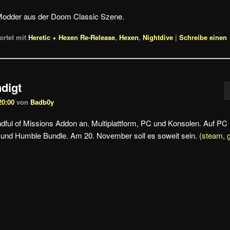
 Modder aus der Doom Classic Szene.
rtet mit
Heretic + Hexen Re-Release
,
Hexen
,
Nightdive
|
Schreibe einen
digt
20:00
von
Badb0y
ful of Missions Addon an. Multiplattform, PC und Konsolen. Auf PC
 und Humble Bundle. Am 20. November soll es soweit sein. (
steam
,