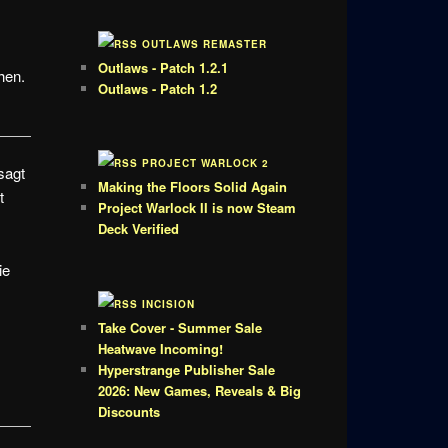
OUTLAWS REMASTER
Outlaws - Patch 1.2.1
hen.
Outlaws - Patch 1.2
PROJECT WARLOCK 2
sagt
Making the Floors Solid Again
t
Project Warlock II is now Steam
Deck Verified
ie
INCISION
Take Cover - Summer Sale
Heatwave Incoming!
Hyperstrange Publisher Sale
2026: New Games, Reveals & Big
Discounts