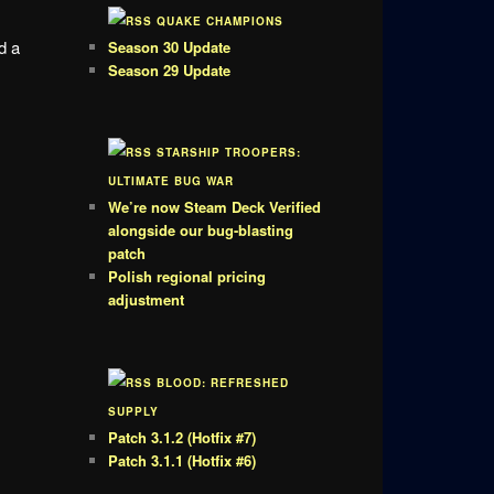
QUAKE CHAMPIONS
d a
Season 30 Update
Season 29 Update
STARSHIP TROOPERS:
ULTIMATE BUG WAR
We’re now Steam Deck Verified
alongside our bug-blasting
patch
Polish regional pricing
adjustment
BLOOD: REFRESHED
SUPPLY
Patch 3.1.2 (Hotfix #7)
Patch 3.1.1 (Hotfix #6)