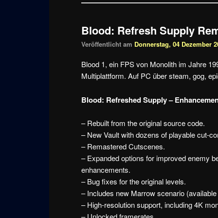
Blood: Refresh Supply Rema
Veröffentlicht am
Donnerstag, 04 Dezember 20
Blood 1, ein FPS von Monolith im Jahre 19
Multiplattform. Auf PC über steam, gog, epi
Blood: Refreshed Supply – Enhancemen
– Rebuilt from the original source code.
– New Vault with dozens of playable cut-co
– Remastered Cutscenes.
– Expanded options for improved enemy beha
enhancements.
– Bug fixes for the original levels.
– Includes new Marrow scenario (available 
– High-resolution support, including 4K mon
– Unlocked framerates