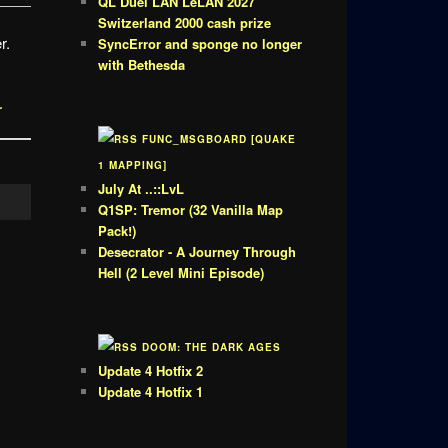
QL Duel LAN LeLAN 2027
Switzerland 2000 cash prize
r.
SyncError and sponge no longer
with Bethesda
r
FUNC_MSGBOARD [QUAKE
1 MAPPING]
July At ..::LvL
Q1SP: Tremor (32 Vanilla Map
Pack!)
Desecrator - A Journey Through
Hell (2 Level Mini Episode)
DOOM: THE DARK AGES
Update 4 Hotfix 2
Update 4 Hotfix 1