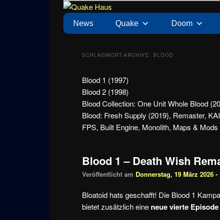
Zum
Zum
News zu Quake, Doom, FPS, Arcade
Quake Haus
Inhalt
sekundären
Hauptmenü
News
Quake
Doom
wechseln
Inhalt
wechseln
SCHLAGWORT-ARCHIVE:
BLOOD
Blood 1 (1997)
Blood 2 (1998)
Blood Collection: One Unit Whole Blood (2
Blood: Fresh Supply (2019), Remaster, K
FPS, Built Engine, Monolith, Maps & Mods
Blood 1 – Death Wish Remas
Veröffentlicht am
Donnerstag, 19 März 2026 - 
Bloatoid hats geschafft! Die Blood 1 Kampa
bietet zusätzlich eine
neue vierte Episode