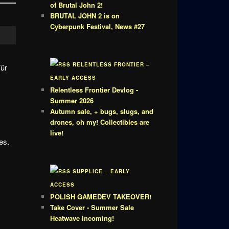
of Brutal John 2!
BRUTAL JOHN 2 is on
Cyberpunk Festival, News #27
RELENTLESS FRONTIER –
Für
EARLY ACCESS
Relentless Frontier Devlog -
Summer 2026
Autumn sale, + bugs, slugs, and
drones, oh my! Collectibles are
live!
es.
SUPPLICE – EARLY
ACCESS
POLISH GAMEDEV TAKEOVER!
Take Cover - Summer Sale
Heatwave Incoming!