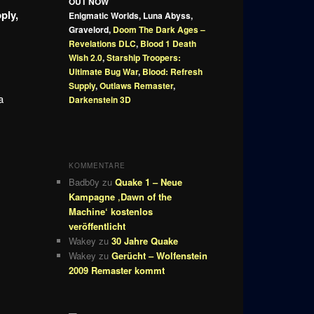
OUT NOW
ply,
Enigmatic Worlds, Luna Abyss,
Gravelord,
Doom The Dark Ages –
Revelations DLC
,
Blood 1 Death
Wish 2.0
,
Starship Troopers:
Ultimate Bug War
,
Blood: Refresh
Supply
,
Outlaws Remaster
,
a
Darkenstein 3D
KOMMENTARE
Badb0y
zu
Quake 1 – Neue
Kampagne ‚Dawn of the
Machine‘ kostenlos
veröffentlicht
Wakey
zu
30 Jahre Quake
Wakey
zu
Gerücht – Wolfenstein
2009 Remaster kommt