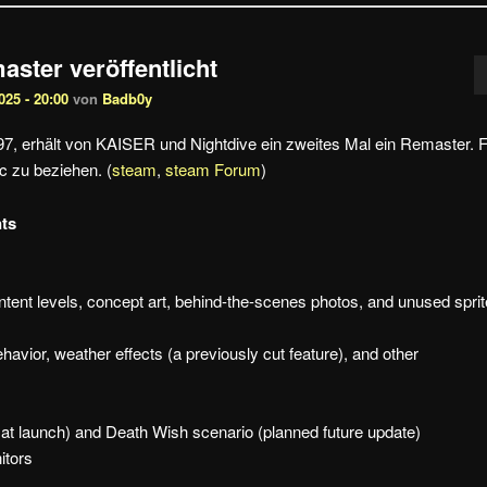
ster veröffentlicht
25 - 20:00
von
Badb0y
97, erhält von KAISER und Nightdive ein zweites Mal ein Remaster. 
c zu beziehen. (
steam
,
steam Forum
)
ts
ntent levels, concept art, behind-the-scenes photos, and unused sprit
vior, weather effects (a previously cut feature), and other
at launch) and Death Wish scenario (planned future update)
itors