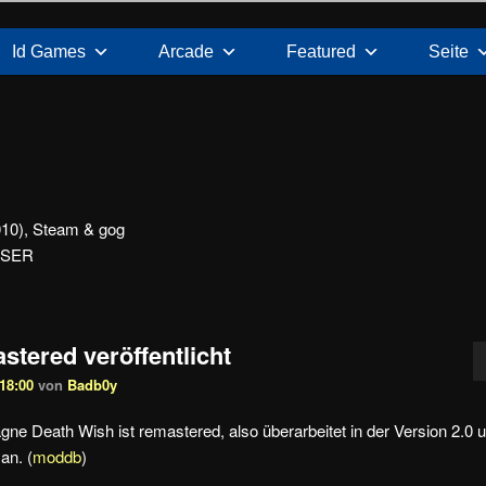
Id Games
Arcade
Featured
Seite
010), Steam & gog
AISER
tered veröffentlicht
18:00
von
Badb0y
gne Death Wish ist remastered, also überarbeitet in der Version 2.0 
an. (
moddb
)