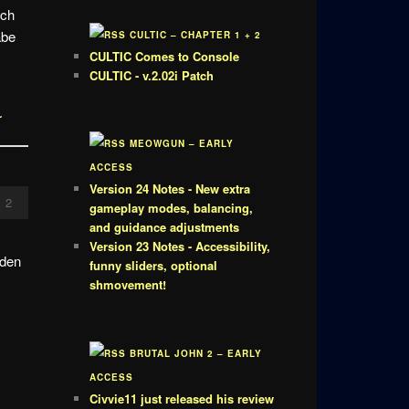
rch
abe
CULTIC – CHAPTER 1 + 2
CULTIC Comes to Console
CULTIC - v.2.02i Patch
r
MEOWGUN – EARLY
ACCESS
Version 24 Notes - New extra
2
gameplay modes, balancing,
and guidance adjustments
Version 23 Notes - Accessibility,
rden
funny sliders, optional
.
shmovement!
BRUTAL JOHN 2 – EARLY
ACCESS
Civvie11 just released his review