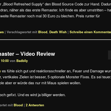
er „Blood Refreshed Supply“ den Blood Source Code zur Hand. Dadu
dran, näher als das erste Remaster. Ich finde es aber umstritten – h
 zweite Remaster noch mal 30 Euro zu blechen. Preis runter für
ews
|
Verschlagwortet mit
Blood
,
Death Wish
|
Schreibe einen Kommenta
aster – Video Review
 10:00
von
Badb0y
w
es fühle sich gut und reaktionsschneller an, Feuer und Damage wu
 vertikales Zielen ist besser, 5 optionale Monster Fixes. Es sei teuer
le aber er würde das nur mit Maus spielen wollen.
h gefixt. Und es wird ja billiger werden.
rtet mit
Blood
|
2
Antworten