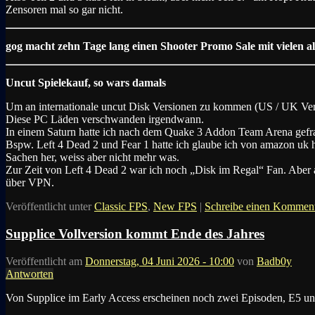
Zensoren mal so gar nicht.
gog macht zehn Tage lang einen Shooter Promo Sale mit vielen a
Uncut Spielekauf, so wars damals
Um an internationale uncut Disk Versionen zu kommen (US / UK Versio
Diese PC Läden verschwanden irgendwann.
In einem Saturn hatte ich nach dem Quake 3 Addon Team Arena gefrag
Bspw. Left 4 Dead 2 und Fear 1 hatte ich glaube ich von amazon uk 
Sachen her, weiss aber nicht mehr was.
Zur Zeit von Left 4 Dead 2 war ich noch „Disk im Regal“ Fan. Aber
über VPN.
Veröffentlicht unter
Classic FPS
,
New FPS
|
Schreibe einen Kommen
Supplice Vollversion kommt Ende des Jahres
Veröffentlicht am
Donnerstag, 04 Juni 2026 - 10:00
von
Badb0y
Antworten
Von Supplice im Early Access erscheinen noch zwei Episoden, E5 und