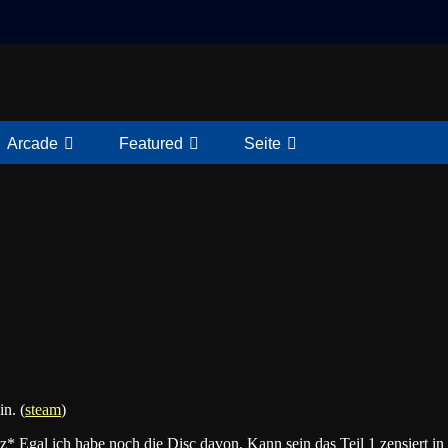
Arcade
Featured
Seite
n. (
steam
)
atz* Egal ich habe noch die Disc davon. Kann sein das Teil 1 zensier