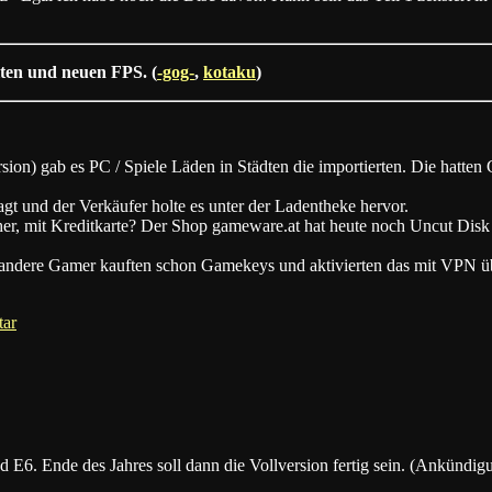
lten und neuen FPS. (
-gog-
,
kotaku
)
n) gab es PC / Spiele Läden in Städten die importierten. Die hatten G
t und der Verkäufer holte es unter der Ladentheke hervor.
her, mit Kreditkarte? Der Shop gameware.at hat heute noch Uncut Disk
 andere Gamer kauften schon Gamekeys und aktivierten das mit VPN üb
tar
 E6. Ende des Jahres soll dann die Vollversion fertig sein. (Ankündi