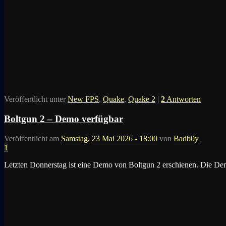
Veröffentlicht unter
New FPS
,
Quake
,
Quake 2
|
2
Antworten
Boltgun 2 – Demo verfügbar
Veröffentlicht am
Samstag, 23 Mai 2026 - 18:00
von
Badb0y
1
Letzten Donnerstag ist eine Demo von Boltgun 2 erschienen. Die De