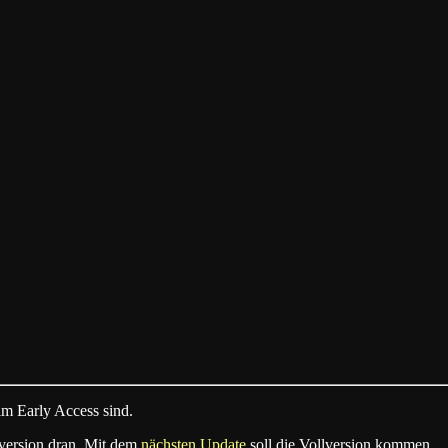
im Early Access sind.
version dran. Mit dem
nächsten Update
soll die Vollversion kommen.