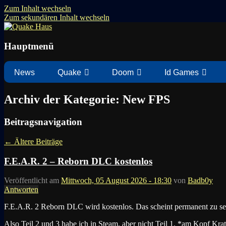
Zum Inhalt wechseln
Zum sekundären Inhalt wechseln
News zu Quake, Doom, FPS, Arcade
Quake Haus
Hauptmenü
News
Quake
Doom
Id Games
Archiv der Kategorie:
New FPS
Beitragsnavigation
←
Ältere Beiträge
F.E.A.R. 2 – Reborn DLC kostenlos
Veröffentlicht am
Mittwoch, 05 August 2026 - 18:30
von
Badb0y
Antworten
F.E.A.R. 2 Reborn DLC wird kostenlos. Das scheint permanent zu sei
Also Teil 2 und 3 habe ich in Steam, aber nicht Teil 1. *am Kopf Kr