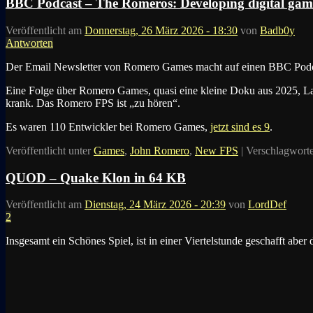
BBC Podcast – The Romeros: Developing digital gam
Veröffentlicht am
Donnerstag, 26 März 2026 - 18:30
von
Badb0y
Antworten
Der Email Newsletter von Romero Games macht auf einen BBC Podc
Eine Folge über Romero Games, quasi eine kleine Doku aus 2025, La
krank. Das Romero FPS ist „zu hören“.
Es waren 110 Entwickler bei Romero Games,
jetzt sind es 9
.
Veröffentlicht unter
Games
,
John Romero
,
New FPS
|
Verschlagworte
QUOD – Quake Klon in 64 KB
Veröffentlicht am
Dienstag, 24 März 2026 - 20:39
von
LordDef
2
Insgesamt ein Schönes Spiel, ist in einer Viertelstunde geschafft abe