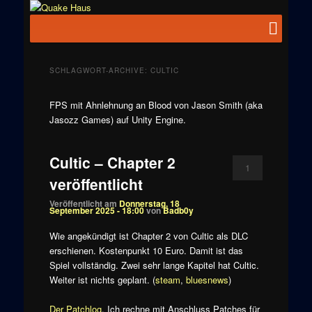
Zum
Zum
News zu
Inhalt
sekundären
Hauptmenü
Quake
Quake,
wechseln
Inhalt
Doom, FPS,
Haus
wechseln
Arcade
SCHLAGWORT-ARCHIVE:
CULTIC
FPS mit Ahnlehnung an Blood von Jason Smith (aka
Jasozz Games) auf Unity Engine.
Cultic – Chapter 2
1
veröffentlicht
Veröffentlicht am
Donnerstag, 18
September 2025 - 18:00
von
Badb0y
Wie angekündigt ist Chapter 2 von Cultic als DLC
erschienen. Kostenpunkt 10 Euro. Damit ist das
Spiel vollständig. Zwei sehr lange Kapitel hat Cultic.
Weiter ist nichts geplant. (
steam
,
bluesnews
)
Der Patchlog
. Ich rechne mit Anschluss Patches für