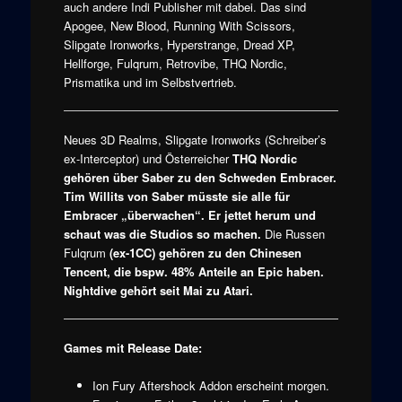
auch andere Indi Publisher mit dabei. Das sind
Apogee, New Blood, Running With Scissors,
Slipgate Ironworks, Hyperstrange, Dread XP,
Hellforge, Fulqrum, Retrovibe, THQ Nordic,
Prismatika und im Selbstvertrieb.
Neues 3D Realms, Slipgate Ironworks (Schreiber’s
ex-Interceptor) und Österreicher
THQ Nordic
gehören über Saber zu den Schweden
Embracer
.
Tim Willits von Saber müsste sie alle für
Embracer „überwachen“. Er jettet herum und
schaut was die Studios so machen.
Die Russen
Fulqrum
(ex-1CC) gehören zu den Chinesen
Tencent
, die bspw. 48% Anteile an Epic haben.
Nightdive gehört seit Mai zu
Atari
.
Games mit Release Date:
Ion Fury Aftershock Addon erscheint morgen.