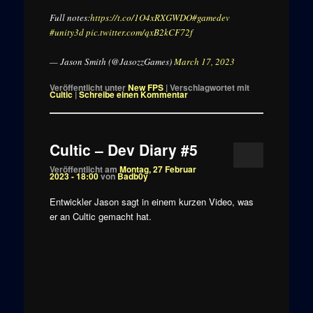
Full notes:
https://t.co/1O4xRXGWDO
#gamedev
#unity3d
pic.twitter.com/qxB2kCF72f
— Jason Smith (@JasozzGames)
March 17, 2023
Veröffentlicht unter
New FPS
|
Verschlagwortet mit
Cultic
|
Schreibe einen Kommentar
Cultic – Dev Diary #5
Veröffentlicht am
Montag, 27 Februar
2023 - 18:00
von
Badb0y
Entwickler Jason sagt in einem kurzen Video, was
er an Cultic gemacht hat.