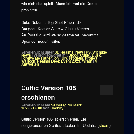
wie sich das spielt. Muss ich mal die Demo
probieren.
Duke Nukem’s Big Shot Pinball :D
Dungeon Keeper Alike = Cthulu Keeper.
An Postal 4 wird weiter gearbeitet, bekommt
Updates, neuer Trailer.
Veröffentlicht unter
3D Realms
,
New FPS
,
Wichtige
News
|
Verschlagwortet mit
Blood
,
Cultic
,
Dusk
,
Forgive Me Father
,
Ion Fury
,
Prodeus
,
Project
Warlock
,
Realms Deep Event 2023
,
Wrath
|
4
Antworten
Cultic Version 105
erschienen
Veröffentlicht am
Samstag, 18 März
2023 - 18:00
von
Badb0y
Cultic Version 105 ist erschienen. Die
neugerenderten Sprites stecken im Update. (
steam
)