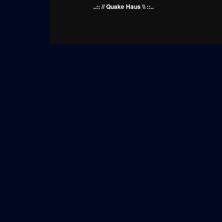
..:: // Quake Haus \\ ::..