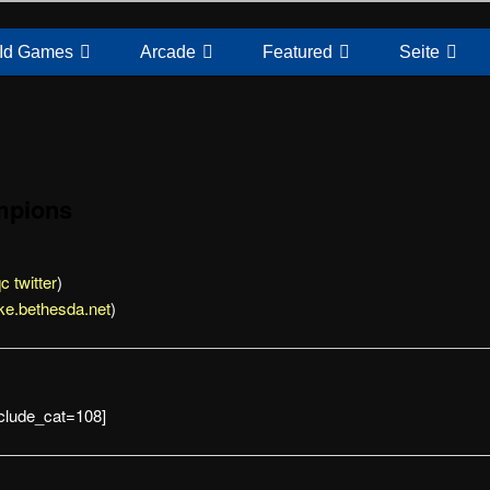
Id Games
Arcade
Featured
Seite
mpions
c twitter
)
ke.bethesda.net
)
nclude_cat=108]