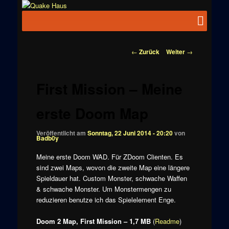
Zum
News zu
Inhalt
Hauptmenü
Quake
Quake,
wechseln
Doom, FPS,
Haus
Arcade
Beitragsnavigation
←
Zurück
Weiter
→
First Mission – Meine
erste Doom Map
Veröffentlicht am
Sonntag, 22 Juni 2014 - 20:20
von
Badb0y
Meine erste Doom WAD. Für ZDoom Clienten. Es
sind zwei Maps, wovon die zweite Map eine längere
Spieldauer hat. Custom Monster, schwache Waffen
& schwache Monster. Um Monstermengen zu
reduzieren benutze ich das Spielelement Enge.
Doom 2 Map, First Mission – 1,7 MB
(
Readme
)