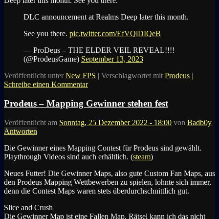
Deep later this month. See you there.
“
DLC announcement at Realms Deep later this month.
See you there.
pic.twitter.com/EfVQlDIQeB
— ProDeus – THE ELDER VEIL REVEAL!!!!
(@ProdeusGame)
September 13, 2023
Veröffentlicht unter
New FPS
|
Verschlagwortet mit
Prodeus
|
Schreibe einen Kommentar
Prodeus – Mapping Gewinner stehen fest
Veröffentlicht am
Sonntag, 25 Dezember 2022 - 18:00
von
Badb0y
Antworten
Die Gewinner eines Mapping Contest für Prodeus sind gewählt.
Playthrough Videos sind auch erhältlich. (
steam
)
Neues Futter! Die Gewinner Maps, also gute Custom Fan Maps, aus
den Prodeus Mapping Wettbewerben zu spielen, lohnte sich immer,
denn die Contest Maps waren stets überdurchschnittlich gut.
Slice and Crush
Die Gewinner Map ist eine Fallen Map. Rätsel kann ich das nicht