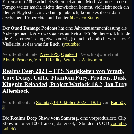
Er remastert / überarbeitet seinen bekannten Mod. Wenn er in dem
Tempo weiter macht, nichts dazwischen kommt, vielleicht noch ein
kleiner Playtest dazu … dann glaube ich, könnte es dieses Jahr
erscheinen. Er berichtet auf Twitter
über den Status
.
Der
Quad Damage Podcast
hat eine Jahreszusammenfassung als
Video gemacht. Also was gab es an Retro FPS Neuheiten. Ich finde
die Zusammenfassung etwas nervig (schnell, chaotisch, wer ist wer).
Vielleicht ist das was für Euch. (
youtube
)
Veröffentlicht unter
New FPS
,
Quake 4
|
Verschlagwortet mit
Blood
,
Prodeus
,
Virtual Reality
,
Wrath
|
2
Antworten
Realms Deep 2023 – FPS Neuigkeiten von Wrath,
Core Decay, Cultic, Phantom Fury, Prodeus, Dusk,
Kingpin Reloaded, Project Warlock 1&2, Ion Fury
Aftershock
Veröffentlicht am
Sonntag, 01 Oktober 2023 - 18:15
von
Badb0y
4
Die
Realms Deep Show vom Samstag
, eine vorproduzierte Clip
Show mit über 100 Trailern, dauerte 3,5 Stunden. (VOD
youtube
,
twitch
)