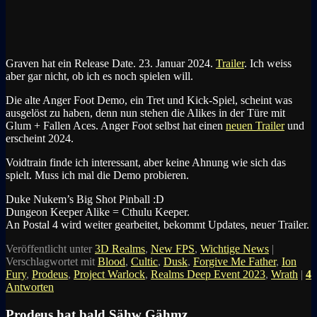
Graven hat ein Release Date. 23. Januar 2024.
Trailer
. Ich weiss
aber gar nicht, ob ich es noch spielen will.
Die alte Anger Foot Demo, ein Tret und Kick-Spiel, scheint was
ausgelöst zu haben, denn nun stehen die Alikes in der Türe mit
Glum + Fallen Aces. Anger Foot selbst hat einen
neuen Trailer
und
erscheint 2024.
Voidtrain finde ich interessant, aber keine Ahnung wie sich das
spielt. Muss ich mal die Demo probieren.
Duke Nukem’s Big Shot Pinball :D
Dungeon Keeper Alike = Cthulu Keeper.
An Postal 4 wird weiter gearbeitet, bekommt Updates, neuer Trailer.
Veröffentlicht unter
3D Realms
,
New FPS
,
Wichtige News
|
Verschlagwortet mit
Blood
,
Cultic
,
Dusk
,
Forgive Me Father
,
Ion
Fury
,
Prodeus
,
Project Warlock
,
Realms Deep Event 2023
,
Wrath
|
4
Antworten
Prodeus hat bald Sähw Gähmz