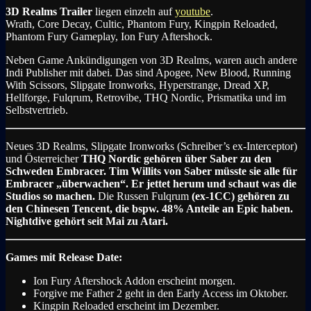
3D Realms Trailer
liegen einzeln auf
youtube
.
Wrath, Core Decay, Cultic, Phantom Fury, Kingpin Reloaded,
Phantom Fury Gameplay, Ion Fury Aftershock.
Neben Game Ankündigungen von 3D Realms, waren auch andere
Indi Publisher mit dabei. Das sind Apogee, New Blood, Running
With Scissors, Slipgate Ironworks, Hyperstrange, Dread XP,
Hellforge, Fulqrum, Retrovibe, THQ Nordic, Prismatika und im
Selbstvertrieb.
Neues 3D Realms, Slipgate Ironworks (Schreiber’s ex-Interceptor)
und Österreicher
THQ Nordic gehören über Saber zu den
Schweden
Embracer
. Tim Willits von Saber müsste sie alle für
Embracer „überwachen“. Er jettet herum und schaut was die
Studios so machen.
Die Russen Fulqrum
(ex-1CC) gehören zu
den Chinesen
Tencent
, die bspw. 48% Anteile an Epic haben.
Nightdive gehört seit Mai zu
Atari
.
Games mit Release Date:
Ion Fury Aftershock Addon erscheint morgen.
Forgive me Father 2 geht in den Early Access im Oktober.
Kingpin Reloaded erscheint im Dezember.