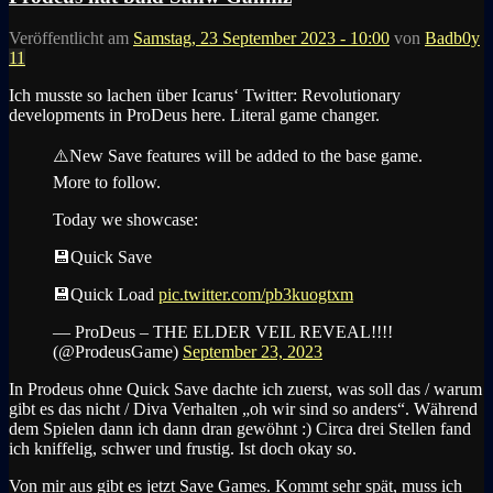
Veröffentlicht am
Samstag, 23 September 2023 - 10:00
von
Badb0y
11
Ich musste so lachen über Icarus‘ Twitter:
Revolutionary
developments in ProDeus here. Literal game changer.
⚠️New Save features will be added to the base game.
More to follow.
Today we showcase:
💾Quick Save
💾Quick Load
pic.twitter.com/pb3kuogtxm
— ProDeus – THE ELDER VEIL REVEAL!!!!
(@ProdeusGame)
September 23, 2023
In Prodeus ohne Quick Save dachte ich zuerst, was soll das / warum
gibt es das nicht / Diva Verhalten „oh wir sind so anders“. Während
dem Spielen dann ich dann dran gewöhnt :) Circa drei Stellen fand
ich kniffelig, schwer und frustig. Ist doch okay so.
Von mir aus gibt es jetzt Save Games. Kommt sehr spät, muss ich