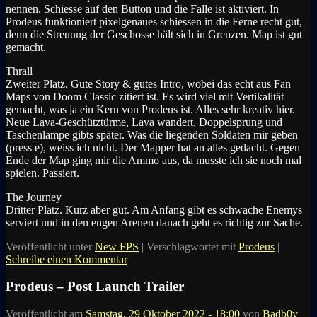
nennen. Schiesse auf den Button und die Falle ist aktiviert. In
Prodeus funktioniert pixelgenaues schiessen in die Ferne recht gut,
denn die Streuung der Geschosse hält sich in Grenzen. Map ist gut
gemacht.
Thrall
Zweiter Platz. Gute Story & gutes Intro, wobei das echt aus Fan
Maps von Doom Classic zitiert ist. Es wird viel mit Vertikalität
gemacht, was ja ein Kern von Prodeus ist. Alles sehr kreativ hier.
Neue Lava-Geschütztürme, Lava wandert, Doppelsprung und
Taschenlampe gibts später. Was die liegenden Soldaten mir geben
(press e), weiss ich nicht. Der Mapper hat an alles gedacht. Gegen
Ende der Map ging mir die Ammo aus, da musste ich sie noch mal
spielen. Passiert.
The Journey
Dritter Platz. Kurz aber gut. Am Anfang gibt es schwache Enemys
serviert und in den engen Arenen danach geht es richtig zur Sache.
Veröffentlicht unter
New FPS
|
Verschlagwortet mit
Prodeus
|
Schreibe einen Kommentar
Prodeus – Post Launch Trailer
Veröffentlicht am
Samstag, 29 Oktober 2022 - 18:00
von
Badb0y