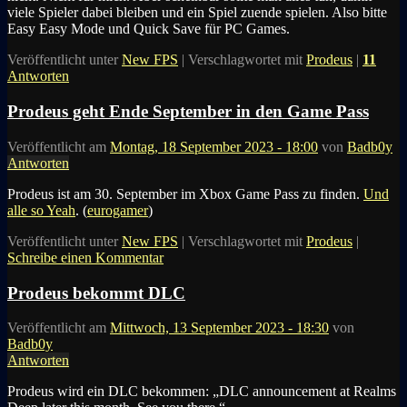
viele Spieler dabei bleiben und ein Spiel zuende spielen. Also bitte
Easy Easy Mode und Quick Save für PC Games.
Veröffentlicht unter
New FPS
|
Verschlagwortet mit
Prodeus
|
11
Antworten
Prodeus geht Ende September in den Game Pass
Veröffentlicht am
Montag, 18 September 2023 - 18:00
von
Badb0y
Antworten
Prodeus ist am 30. September im Xbox Game Pass zu finden.
Und
alle so Yeah
. (
eurogamer
)
Veröffentlicht unter
New FPS
|
Verschlagwortet mit
Prodeus
|
Schreibe einen Kommentar
Prodeus bekommt DLC
Veröffentlicht am
Mittwoch, 13 September 2023 - 18:30
von
Badb0y
Antworten
Prodeus wird ein DLC bekommen: „
DLC announcement at Realms