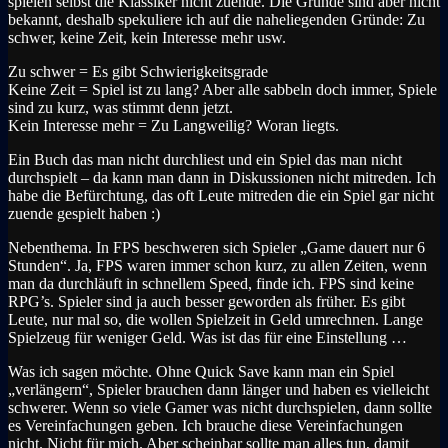
spielen selbst die Klassiker nicht zuende. Die Gründe sind aber nicht
bekannt, deshalb spekuliere ich auf die naheliegenden Gründe: Zu
schwer, keine Zeit, kein Interesse mehr usw.
Zu schwer = Es gibt Schwierigkeitsgrade
Keine Zeit = Spiel ist zu lang? Aber alle sabbeln doch immer, Spiele
sind zu kurz, was stimmt denn jetzt.
Kein Interesse mehr = Zu Langweilig? Woran liegts.
Ein Buch das man nicht durchliest und ein Spiel das man nicht
durchspielt – da kann man dann in Diskussionen nicht mitreden. Ich
habe die Befürchtung, das oft Leute mitreden die ein Spiel gar nicht
zuende gespielt haben :)
Nebenthema. In FPS beschweren sich Spieler „Game dauert nur 6
Stunden“. Ja, FPS waren immer schon kurz, zu allen Zeiten, wenn
man da durchläuft in schnellem Speed, finde ich. FPS sind keine
RPG’s. Spieler sind ja auch besser geworden als früher. Es gibt
Leute, nur mal so, die wollen Spielzeit in Geld umrechnen. Lange
Spielzeug für weniger Geld. Was ist das für eine Einstellung …
Was ich sagen möchte. Ohne Quick Save kann man ein Spiel
„verlängern“, Spieler brauchen dann länger und haben es vielleicht
schwerer. Wenn so viele Gamer was nicht durchspielen, dann sollte
es Vereinfachungen geben. Ich brauche diese Vereinfachungen
nicht. Nicht für mich. Aber scheinbar sollte man alles tun, damit