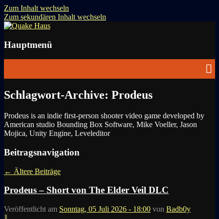
Zum Inhalt wechseln
Zum sekundären Inhalt wechseln
News zu Quake, Doom, FPS, Arcade
Quake Haus
Hauptmenü
Schlagwort-Archive:
Prodeus
Prodeus is an indie first-person shooter video game developed by
American studio Bounding Box Software, Mike Voeller, Jason
Mojica, Unity Engine, Leveleditor
Beitragsnavigation
←
Ältere Beiträge
Prodeus – Short von The Elder Veil DLC
Veröffentlicht am
Sonntag, 05 Juli 2026 - 18:00
von
Badb0y
1