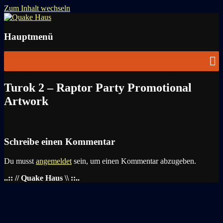
Zum Inhalt wechseln
News zu Quake, Doom, FPS, Arcade
Quake Haus
Hauptmenü
Turok 2 – Raptor Party Promotional
Artwork
Schreibe einen Kommentar
Du musst
angemeldet
sein, um einen Kommentar abzugeben.
..:: // Quake Haus \\ ::..