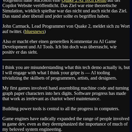
Vorgestern hatte Microsoft eine
Quake 2 AI Tech Demo
auf der
Copilot Website veröffentlicht. Das Ziel war eine theoretische
Simulation, wirklich spielbar war das nicht und auch nicht das Ziel.
Das stand aber überall und jeder sollte es begriffen haben.
John Carmack, Lead Programmer von Quake 2, meldet sich zu Wort
auf twitter. (
bluesnews
)
Also er macht eher einen generellen Kommentar zu AI Game
Development und AI Tools. Ich bin doch was überrascht, wie
positiv er das sieht.
I think you are misunderstanding what this tech demo actually is, but
I will engage with what I think your gripe is — AI tooling
trivializing the skillsets of programmers, artists, and designers.
My first games involved hand assembling machine code and turning
graph paper characters into hex digits. Software progress has made
that work as irrelevant as chariot wheel maintenance.
Building power tools is central to all the progress in computers.
Game engines have radically expanded the range of people involved
in game dev, even as they deemphasized the importance of much of
my beloved system engineering.