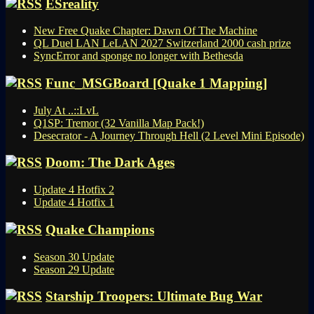
ESreality
New Free Quake Chapter: Dawn Of The Machine
QL Duel LAN LeLAN 2027 Switzerland 2000 cash prize
SyncError and sponge no longer with Bethesda
Func_MSGBoard [Quake 1 Mapping]
July At ..::LvL
Q1SP: Tremor (32 Vanilla Map Pack!)
Desecrator - A Journey Through Hell (2 Level Mini Episode)
Doom: The Dark Ages
Update 4 Hotfix 2
Update 4 Hotfix 1
Quake Champions
Season 30 Update
Season 29 Update
Starship Troopers: Ultimate Bug War