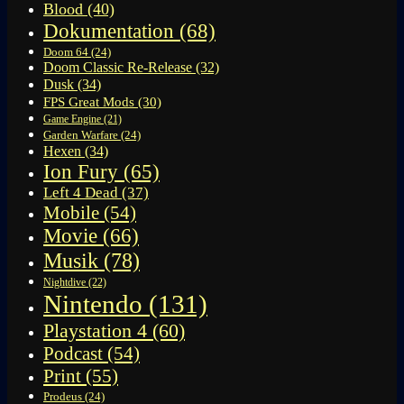
Blood
(40)
Dokumentation
(68)
Doom 64
(24)
Doom Classic Re-Release
(32)
Dusk
(34)
FPS Great Mods
(30)
Game Engine
(21)
Garden Warfare
(24)
Hexen
(34)
Ion Fury
(65)
Left 4 Dead
(37)
Mobile
(54)
Movie
(66)
Musik
(78)
Nightdive
(22)
Nintendo
(131)
Playstation 4
(60)
Podcast
(54)
Print
(55)
Prodeus
(24)