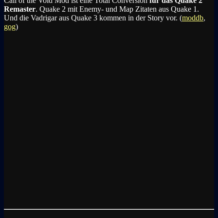
Call of the Void Mod ist eine Total C
onversion
für das Quake 2
Remaster
. Quake 2 mit Enemy- und Map Zitaten aus Quake 1.
Und die Vadrigar aus Quake 3 kommen in der Story vor. (
moddb
,
gog
)