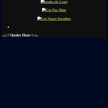
..:: // Quake Haus \\ ::..