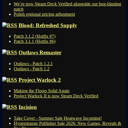
We’re now Steam Deck Verified alongside our bug-blasting
patch
Polish regional pricing adjustment
Blood: Refreshed Supply
Patch 3.1.2 (Hotfix #7)
Patch 3.1.1 (Hotfix #6)
Outlaws Remaster
Outlaws - Patch 1.2.1
Outlaws - Patch 1.2
Project Warlock 2
Making the Floors Solid Again
Project Warlock II is now Steam Deck Verified
Incision
Take Cover - Summer Sale Heatwave Incoming!
Hyperstrange Publisher Sale 2026: New Games, Reveals &