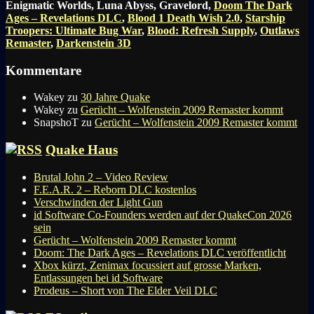
Enigmatic Worlds, Luna Abyss, Gravelord,
Doom The Dark
Ages – Revelations DLC
,
Blood 1 Death Wish 2.0
,
Starship
Troopers: Ultimate Bug War
,
Blood: Refresh Supply
,
Outlaws
Remaster
,
Darkenstein 3D
Kommentare
Wakey
zu
30 Jahre Quake
Wakey
zu
Gerücht – Wolfenstein 2009 Remaster kommt
SnapshoT
zu
Gerücht – Wolfenstein 2009 Remaster kommt
Quake Haus
Brutal John 2 – Video Review
F.E.A.R. 2 – Reborn DLC kostenlos
Verschwinden der Light Gun
id Software Co-Founders werden auf der QuakeCon 2026
sein
Gerücht – Wolfenstein 2009 Remaster kommt
Doom: The Dark Ages – Revelations DLC veröffentlicht
Xbox kürzt, Zenimax focussiert auf grosse Marken,
Entlassungen bei id Software
Prodeus – Short von The Elder Veil DLC