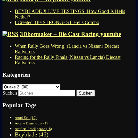
BEYBLADE X LIVE TESTINGS: How Good Is Hells
Nether?
I Created The STRONGEST Hells Combo
3Dbotmaker – Die Cast Racing youtube
When Rally Goes Wrong! (Lancia vs Nissan) Diecast
Rallycross
Racing for the Rally Finals (Nissan vs Lancia) Diecast
Rallycross
Kategorien
Kategorien
Suchen
Popular Tags
Amid Evil
(19)
Arcane Dimensions
(19)
Artificial Intelligence
(18)
Beyblade
(46)