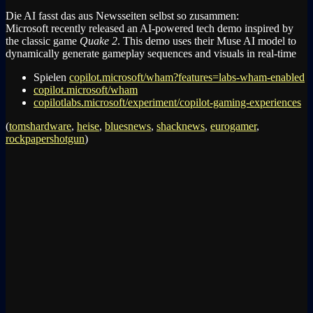
Die AI fasst das aus Newsseiten selbst so zusammen:
Microsoft recently released an AI-powered tech demo inspired by
the classic game
Quake 2
. This demo uses their Muse AI model to
dynamically generate gameplay sequences and visuals in real-time
Spielen
copilot.microsoft/wham?features=labs-wham-enabled
copilot.microsoft/wham
copilotlabs.microsoft/experiment/copilot-gaming-experiences
(
tomshardware
,
heise
,
bluesnews
,
shacknews
,
eurogamer
,
rockpapershotgun
)