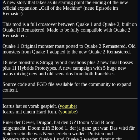
A new story that takes as its starting point the ending of the new
official expansion „Call of the Machine“ (neue Episode im
Remaster).
This mod is a full crossover between Quake 1 and Quake 2, built on
Quake II Remastered. Made to be fully compatible with Quake 2
Remastered.
Quake 1 Original monster roast ported to Quake 2 Remastered. Old
monsters from Quake 1 adapted to the new Quake 2 Remastered.
18 new monstrous Strogg hybrid creations plus 2 new final bosses
plus 11 Hybrids Prototypes. A new campaign with 5 huge new
maps mixing new and old scenarios from both franchises.
Source code and FGD file available for the community to expand
content.
Icarus hat es vorab gespielt. (
youtube
)
Icarus mit einem Hard Run. (
youtube
)
Einer der Dever, Drugod, hat den GZDoom Mod Bloom
mitgemacht, Doom trifft Blood 1, der ja ganz gut war. Das wird für
Spieler sein die was Neues erleben wollen. Puristen und
Konservative von Quake 1 und Quake 2 werden damit nicht