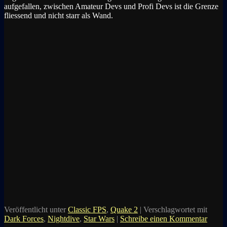
aufgefallen, zwischen Amateur Devs und Profi Devs ist die Grenze
fliessend und nicht starr als Wand.
Veröffentlicht unter
Classic FPS
,
Quake 2
|
Verschlagwortet mit
Dark Forces
,
Nightdive
,
Star Wars
|
Schreibe einen Kommentar