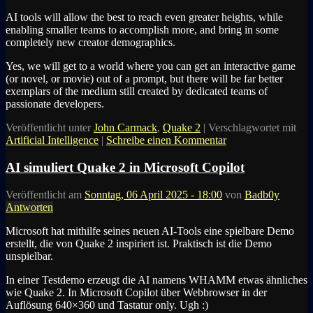
AI tools will allow the best to reach even greater heights, while
enabling smaller teams to accomplish more, and bring in some
completely new creator demographics.
Yes, we will get to a world where you can get an interactive game
(or novel, or movie) out of a prompt, but there will be far better
exemplars of the medium still created by dedicated teams of
passionate developers.
Veröffentlicht unter
John Carmack
,
Quake 2
|
Verschlagwortet mit
Artificial Intelligence
|
Schreibe einen Kommentar
AI simuliert Quake 2 in Microsoft Copilot
Veröffentlicht am
Sonntag, 06 April 2025 - 18:00
von
Badb0y
Antworten
Microsoft hat mithilfe seines neuen AI-Tools eine spielbare Demo
erstellt, die von Quake 2 inspiriert ist. Praktisch ist die Demo
unspielbar.
In einer Testdemo erzeugt die AI namens WHAMM etwas ähnliches
wie Quake 2. In Microsoft Copilot über Webbrowser in der
Auflösung 640×360 und Tastatur only. Ugh :)