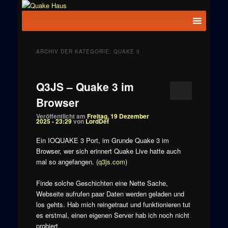
Zum
Zum
News zu
Inhalt
sekundären
Hauptmenü
Quake
Quake,
wechseln
Inhalt
Doom, FPS,
Haus
wechseln
Arcade
ARCHIV DER KATEGORIE:
QUAKE 3
Q3JS – Quake 3 im
Browser
Veröffentlicht am
Freitag, 19 Dezember
2025 - 23:29
von
LordDef
Ein IOQUAKE 3 Port, im Grunde Quake 3 im
Browser, wer sich erinnert Quake Live hatte auch
mal so angefangen. (
q3js.com
)
Finde solche Geschichten eine Nette Sache,
Webseite aufrufen paar Daten werden geladen und
los gehts. Hab mich reingetraut und funktionieren tut
es erstmal, einen eigenen Server hab ich noch nicht
probiert.