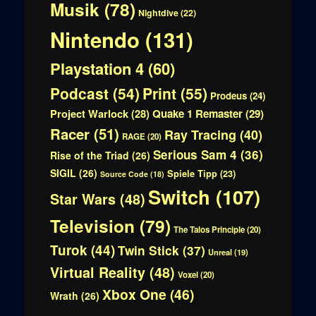
Musik
(78)
Nightdive
(22)
Nintendo
(131)
Playstation 4
(60)
Print
(55)
Podcast
(54)
Prodeus
(24)
Quake 1 Remaster
(29)
Project Warlock
(28)
Racer
(51)
Ray Tracing
(40)
RAGE
(20)
Serious Sam 4
(36)
Rise of the Triad
(26)
SIGIL
(26)
Spiele Tipp
(23)
Source Code
(18)
Switch
(107)
Star Wars
(48)
Television
(79)
The Talos Principle
(20)
Turok
(44)
Twin Stick
(37)
Unreal
(19)
Virtual Reality
(48)
Voxel
(20)
Xbox One
(46)
Wrath
(26)