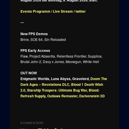
August 2026 bis Sonntag, 9. August 2026, statt.
Events Programm
/
Live Stream
/
twitter
—
New FPS Demos
Brine, SOE 64, Sin Reloaded
FPS Early Access
Flaw, Project Absentia, Relentless Frontier, Supplice,
Brutal John 2, Davy x Jones, Meowgun, White Hell
OUT NOW
Enigmatic Worlds, Luna Abyss, Gravelord,
Doom The
Dark Ages – Revelations DLC
,
Blood 1 Death Wish
2.0
,
Starship Troopers: Ultimate Bug War
,
Blood:
Refresh Supply
,
Outlaws Remaster
,
Darkenstein 3D
KOMMENTARE