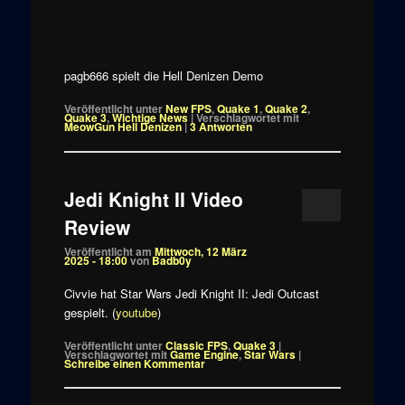
pagb666 spielt die Hell Denizen Demo
Veröffentlicht unter
New FPS
,
Quake 1
,
Quake 2
,
Quake 3
,
Wichtige News
|
Verschlagwortet mit
MeowGun Hell Denizen
|
3
Antworten
Jedi Knight II Video
Review
Veröffentlicht am
Mittwoch, 12 März
2025 - 18:00
von
Badb0y
Civvie hat Star Wars Jedi Knight II: Jedi Outcast
gespielt. (
youtube
)
Veröffentlicht unter
Classic FPS
,
Quake 3
|
Verschlagwortet mit
Game Engine
,
Star Wars
|
Schreibe einen Kommentar