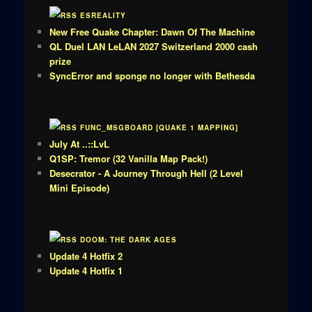
ESREALITY
New Free Quake Chapter: Dawn Of The Machine
QL Duel LAN LeLAN 2027 Switzerland 2000 cash
prize
SyncError and sponge no longer with Bethesda
FUNC_MSGBOARD [QUAKE 1 MAPPING]
July At ..::LvL
Q1SP: Tremor (32 Vanilla Map Pack!)
Desecrator - A Journey Through Hell (2 Level
Mini Episode)
DOOM: THE DARK AGES
Update 4 Hotfix 2
Update 4 Hotfix 1