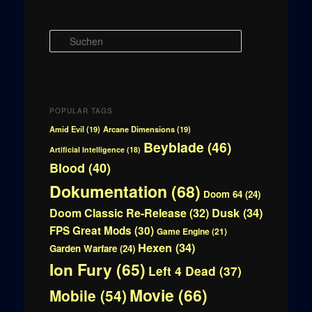
S
u
c
h
e
n
POPULAR TAGS
Amid Evil
(19)
Arcane Dimensions
(19)
Beyblade
(46)
Artificial Intelligence
(18)
Blood
(40)
Dokumentation
(68)
Doom 64
(24)
Doom Classic Re-Release
(32)
Dusk
(34)
FPS Great Mods
(30)
Game Engine
(21)
Hexen
(34)
Garden Warfare
(24)
Ion Fury
(65)
Left 4 Dead
(37)
Movie
(66)
Mobile
(54)