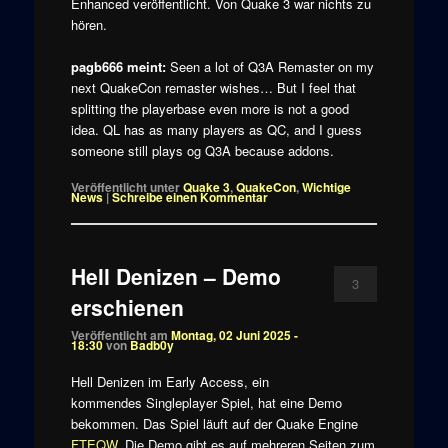
Enhanced veröffentlicht. Von Quake 3 war nichts zu
hören.
pagb666 meint:
Seen a lot of Q3A Remaster on my
next QuakeCon remaster wishes… But I feel that
splitting the playerbase even more is not a good
idea. QL has as many players as QC, and I guess
someone still plays og Q3A because addons.
Veröffentlicht unter
Quake 3
,
QuakeCon
,
Wichtige
News
|
Schreibe einen Kommentar
Hell Denizen – Demo
3
erschienen
Veröffentlicht am
Montag, 02 Juni 2025 -
18:30
von
Badb0y
Hell Denizen im Early Access, ein
kommendes Singleplayer Spiel, hat eine Demo
bekommen. Das Spiel läuft auf der Quake Engine
FTEQW
. Die Demo gibt es auf mehreren Seiten zum