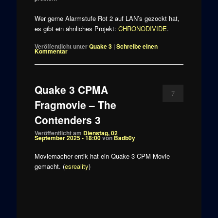
Wer gerne Alarmstufe Rot 2 auf LAN’s gezockt hat,
es gibt ein ähnliches Projekt:
CHRONODIVIDE
.
Veröffentlicht unter
Quake 3
|
Schreibe einen
Kommentar
Quake 3 CPMA
7
Fragmovie – The
Contenders 3
Veröffentlicht am
Dienstag, 02
September 2025 - 18:00
von
Badb0y
Moviemacher entik hat ein Quake 3 CPM Movie
gemacht. (
esreality
)