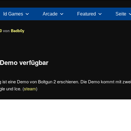
Id Games
Arcade
Featured
Seite
0
von
Badb0y
 Demo verfügbar
g ist eine Demo von Boltgun 2 erschienen. Die Demo kommt mit zwe
le und Ice. (
steam
)