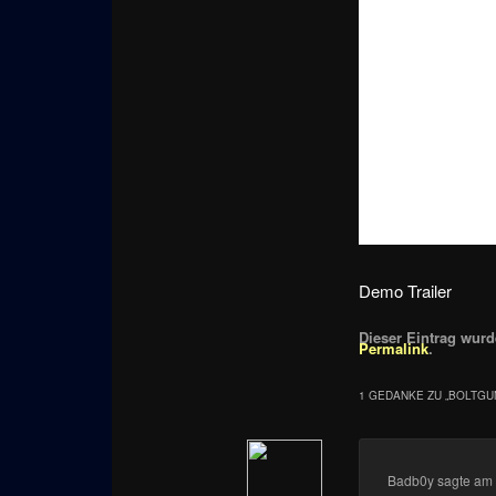
Demo Trailer
Dieser Eintrag wurde
Permalink
.
1 GEDANKE ZU „
BOLTGU
Badb0y
sagte am