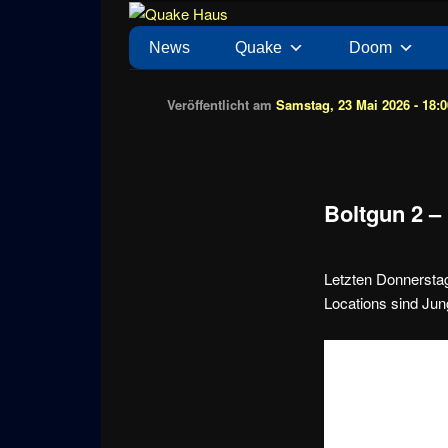
Zum
News zu Quake, Doom, FPS, Arcade
Quake Haus
Inhalt
Hauptmenü
News
Quake
Doom
wechseln
Veröffentlicht am
Samstag, 23 Mai 2026 - 18:0
Boltgun 2 –
Letzten Donnersta
Locations sind Jung