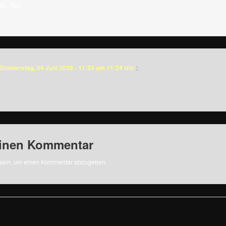
5€. Nö!
Donnerstag, 04 Juni 2026 - 11:24 um 11:24 Uhr
:
einen Kommentar
sein, um einen Kommentar abzugeben.