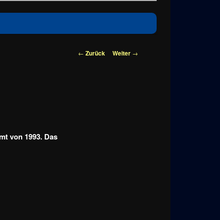
Beitragsnavigation
←
Zurück
Weiter
→
mmt von 1993. Das