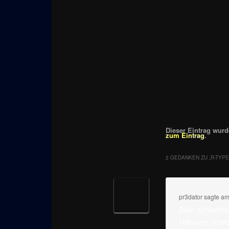
Dieser Eintrag wurde
zum Eintrag
.
2 GEDANKEN ZU „
R-TYPE
pr3dator
sagte a
Sehr schlechte
Hitboxen schro