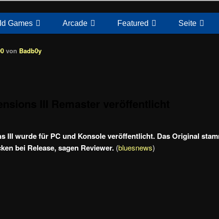
Id Games
Arcade
Featured
Seite
00
von
Badb0y
nsions III Remaster veröffentlicht
 III wurde für PC und Konsole veröffentlicht. Das Original sta
ken bei Release, sagen Reviewer.
(
bluesnews
)