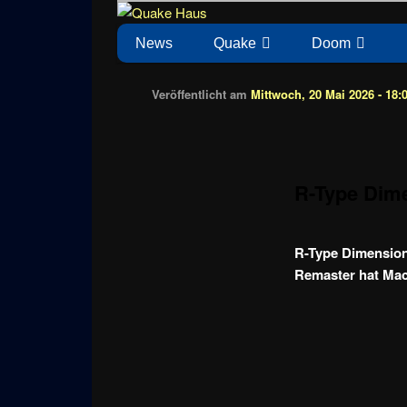
Zum
News zu Quake, Doom, FPS, Arcade
Quake Haus
Inhalt
Hauptmenü
News
Quake
Doom
wechseln
Veröffentlicht am
Mittwoch, 20 Mai 2026 - 18:
R-Type Dime
R-Type Dimensions
Remaster hat Mac