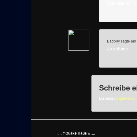
Das alles für 3
Badb0y
sagte am
Jo schade.
Schreibe 
Du musst
angemeldet
..:: // Quake Haus \\ ::..