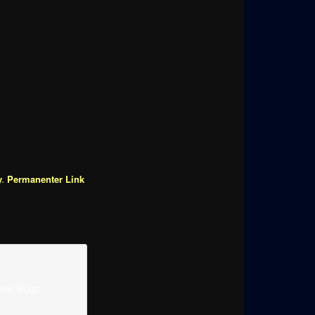
y
.
Permanenter Link
ele Bugs,