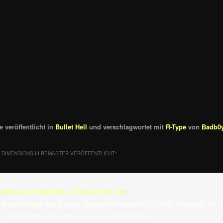
 veröffentlicht in
Bullet Hell
und verschlagwortet mit
R-Type
von
Badb0
 DIMENSIONS III REMASTER VERÖFFENTLICHT
“
m
Mittwoch, 27 Mai 2026 - 22:06 um 22:06 Uhr
:
 Bewertungen bei Steam. Zusammenfassend: Zu früh released, zu vi
tt, Spiel fühlt sich nicht gut an, Soundprobleme…