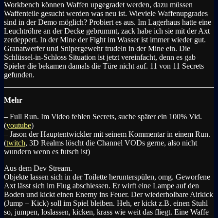
Workbench können Waffen upgegradet werden, dazu müssen
Waffenteile gesucht werden was neu ist. Wieviele Waffenupgrades
sind in der Demo möglich? Probiert es aus. Im Lagerhaus hatte eine
Leuchtröhre an der Decke gebrummt, zack habe ich sie mit der Axt
zerdeppert. In der Mine der Fight im Wasser ist immer wieder gut.
Granatwerfer und Snipergewehr trudeln in der Mine ein. Die
Schlüssel-in-Schloss Situation ist jetzt vereinfacht, denn es gab
Spieler die bekamen damals die Türe nicht auf. 11 von 11 Secrets
gefunden.
Mehr
– Full Run. Im Video fehlen Secrets, suche später ein 100% Vid.
(
youtube
)
– Jason der Hauptentwickler mit seinem Kommentar in einem Run.
(
twitch
, 3D Realms löscht die Channel VODs gerne, also nicht
wundern wenn es futsch ist)
Aus dem Dev Stream.
Objekte lassen sich in der Toilette herunterspülen, omg. Geworfene
Axt lässt sich im Flug abschiessen. Er wirft eine Lampe auf den
Boden und kickt einen Enemy ins Feuer. Der wiederholbare Airkick
(Jump + Kick) soll im Spiel bleiben. Heh, er kickt z.B. einen Stuhl
so, jumpen, loslassen, kicken, krass wie weit das fliegt. Eine Waffe