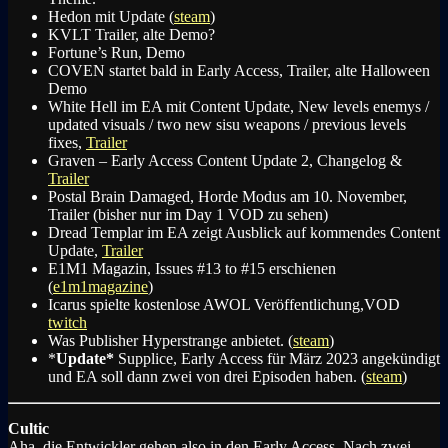
Hedon mit Update (
steam
)
KVLT Trailer, alte Demo?
Fortune’s Run, Demo
COVEN startet bald in Early Access, Trailer, alte Halloween
Demo
White Hell im EA mit Content Update,
New levels enemys /
updated visuals / two new sisu weapons /
previous levels
fixes,
Trailer
Graven – Early Access Content Update 2, Changelog &
Trailer
Postal Brain Damaged, Horde Modus am 10. November,
Trailer (bisher nur im Day 1 VOD zu sehen)
Dread Templar im EA zeigt Ausblick auf kommendes Content
Update,
Trailer
E1M1 Magazin, Issues #13 to #15 erschienen
(
e1m1magazine
)
Icarus spielte kostenlose AWOL Veröffentlichung,VOD
twitch
Was Publisher Hyperstrange anbietet. (
steam
)
*
Update*
Supplice, Early Access für März 2023 angekündigt
und EA soll dann zwei von drei Episoden haben. (
steam
)
Cultic
Aha, die Entwickler gehen also in den Early Access. Nach zwei