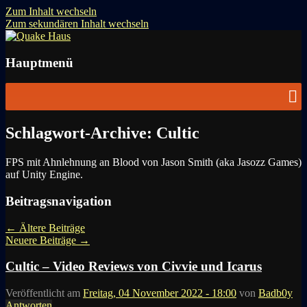
Zum Inhalt wechseln
Zum sekundären Inhalt wechseln
News zu Quake, Doom, FPS, Arcade
Quake Haus
Hauptmenü
Schlagwort-Archive:
Cultic
FPS mit Ahnlehnung an Blood von Jason Smith (aka Jasozz Games)
auf Unity Engine.
Beitragsnavigation
←
Ältere Beiträge
Neuere Beiträge
→
Cultic – Video Reviews von Civvie und Icarus
Veröffentlicht am
Freitag, 04 November 2022 - 18:00
von
Badb0y
Antworten