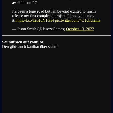
available on PC!
It's been a long road but I'm beyond excited to finally
release my first completed project. I hope you enjoy
it!
https://t.co/J2tHuN1Gs4
pic.twitter.com/4Q1chU2lhz
— Jason Smith (@JasozzGames)
October 13, 2022
Soundtrack auf youtube
Den gibts auch kaufbar über steam