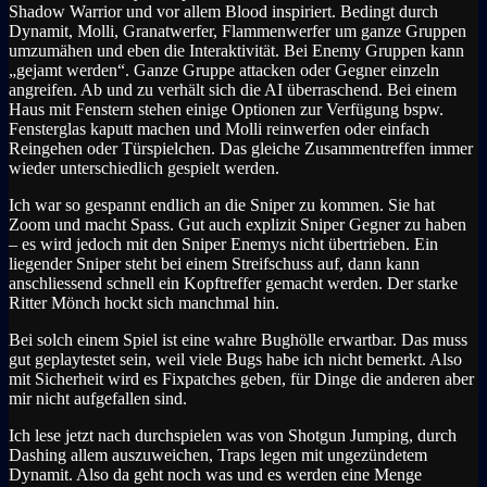
Shadow Warrior und vor allem Blood inspiriert. Bedingt durch
Dynamit, Molli, Granatwerfer, Flammenwerfer um ganze Gruppen
umzumähen und eben die Interaktivität. Bei Enemy Gruppen kann
„gejamt werden“. Ganze Gruppe attacken oder Gegner einzeln
angreifen. Ab und zu verhält sich die AI überraschend. Bei einem
Haus mit Fenstern stehen einige Optionen zur Verfügung bspw.
Fensterglas kaputt machen und Molli reinwerfen oder einfach
Reingehen oder Türspielchen. Das gleiche Zusammentreffen immer
wieder unterschiedlich gespielt werden.
Ich war so gespannt endlich an die Sniper zu kommen. Sie hat
Zoom und macht Spass. Gut auch explizit Sniper Gegner zu haben
– es wird jedoch mit den Sniper Enemys nicht übertrieben. Ein
liegender Sniper steht bei einem Streifschuss auf, dann kann
anschliessend schnell ein Kopftreffer gemacht werden. Der starke
Ritter Mönch hockt sich manchmal hin.
Bei solch einem Spiel ist eine wahre Bughölle erwartbar. Das muss
gut geplaytestet sein, weil viele Bugs habe ich nicht bemerkt. Also
mit Sicherheit wird es Fixpatches geben, für Dinge die anderen aber
mir nicht aufgefallen sind.
Ich lese jetzt nach durchspielen was von Shotgun Jumping, durch
Dashing allem auszuweichen, Traps legen mit ungezündetem
Dynamit. Also da geht noch was und es werden eine Menge