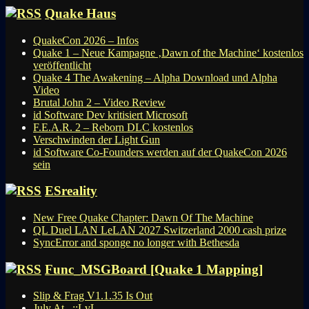
Quake Haus
QuakeCon 2026 – Infos
Quake 1 – Neue Kampagne ‚Dawn of the Machine‘ kostenlos
veröffentlicht
Quake 4 The Awakening – Alpha Download und Alpha
Video
Brutal John 2 – Video Review
id Software Dev kritisiert Microsoft
F.E.A.R. 2 – Reborn DLC kostenlos
Verschwinden der Light Gun
id Software Co-Founders werden auf der QuakeCon 2026
sein
ESreality
New Free Quake Chapter: Dawn Of The Machine
QL Duel LAN LeLAN 2027 Switzerland 2000 cash prize
SyncError and sponge no longer with Bethesda
Func_MSGBoard [Quake 1 Mapping]
Slip & Frag V1.1.35 Is Out
July At ..::LvL