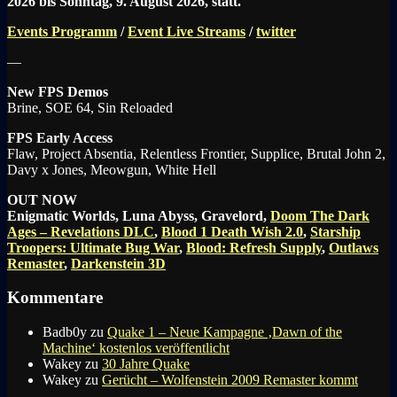
2026 bis Sonntag, 9. August 2026, statt.
Events Programm
/
Event Live Streams
/
twitter
—
New FPS Demos
Brine, SOE 64, Sin Reloaded
FPS Early Access
Flaw, Project Absentia, Relentless Frontier, Supplice, Brutal John 2,
Davy x Jones, Meowgun, White Hell
OUT NOW
Enigmatic Worlds, Luna Abyss, Gravelord,
Doom The Dark
Ages – Revelations DLC
,
Blood 1 Death Wish 2.0
,
Starship
Troopers: Ultimate Bug War
,
Blood: Refresh Supply
,
Outlaws
Remaster
,
Darkenstein 3D
Kommentare
Badb0y
zu
Quake 1 – Neue Kampagne ‚Dawn of the
Machine‘ kostenlos veröffentlicht
Wakey
zu
30 Jahre Quake
Wakey
zu
Gerücht – Wolfenstein 2009 Remaster kommt