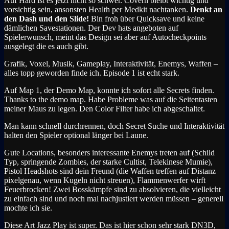
Auf Hard ist es jetzt nicht so schwer. Covern bleibt wichtig und
vorsichtig sein, ansonsten Health per Medkit nachtanken.
Denkt an
den Dash und den Slide!
Bin froh über Quicksave und keine
dämlichen Savestationen. Der Dev hats angeboten auf
Spielerwunsch, meint das Design sei aber auf Autocheckpoints
ausgelegt die es auch gibt.
Grafik, Voxel, Musik, Gameplay, Interaktivität, Enemys, Waffen –
alles topp geworden finde ich. Episode 1 ist echt stark.
Auf Map 1, der Demo Map, konnte ich sofort alle Secrets finden.
Thanks to the demo map. Habe Probleme was auf die Seitentasten
meiner Maus zu legen. Den Color Filter habe ich abgeschaltet.
Man kann schnell durchrennen, doch Secret Suche und Interaktivität
halten den Spieler optional länger bei Laune.
Gute Locations, besonders interessante Enemys treten auf (Schild
Typ, springende Zombies, der starke Cultist, Telekinese Mumie),
Pistol Headshots sind dein Freund (die Waffen treffen auf Distanz
pixelgenau, wenn Kugeln nicht streuen), Flammenwerfer wirft
Feuerbrocken! Zwei Bosskämpfe sind zu absolvieren, die vielleicht
zu einfach sind und noch mal nachjustiert werden müssen – generell
mochte ich sie.
Diese Art Jazz Play ist super. Das ist hier schon sehr stark DN3D,