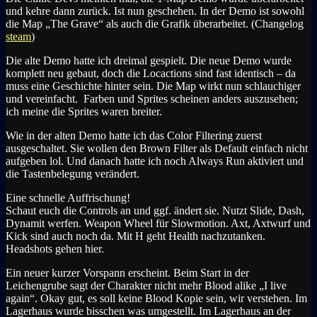
und kehre dann zurück. Ist nun geschehen. In der Demo ist sowohl
die Map „The Grave“ als auch die Grafik überarbeitet. (Changelog
steam
)
Die alte Demo hatte ich dreimal gespielt. Die neue Demo wurde
komplett neu gebaut, doch die Locactions sind fast identisch – da
muss eine Geschichte hinter sein. Die Map wirkt nun schlauchiger
und vereinfacht. Farben und Sprites scheinen anders auszusehen;
ich meine die Sprites waren breiter.
Wie in der alten Demo hatte ich das Color Filtering zuerst
ausgeschaltet. Sie wollen den Brown Filter als Default einfach nicht
aufgeben lol. Und danach hatte ich noch Always Run aktiviert und
die Tastenbelegung verändert.
Eine schnelle Auffrischung!
Schaut euch die Controls an und ggf. ändert sie. Nutzt Slide, Dash,
Dynamit werfen. Weapon Wheel für Slowmotion. Axt, Axtwurf und
Kick sind auch noch da. Mit H geht Health nachzutanken.
Headshots gehen hier.
Ein neuer kurzer Vorspann erscheint. Beim Start in der
Leichengrube sagt der Charakter nicht mehr Blood alike „I live
again“. Okay gut, es soll keine Blood Kopie sein, wir verstehen. Im
Lagerhaus wurde bisschen was umgestellt. Im Lagerhaus an der