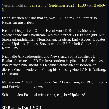
Veröffentlicht am
Samstag, 17 September 2022 - 11:30
von
Badb0y
2
Dann schauen wir uns mal an, was 3D Realms und Partner so
Neues für uns haben.
Realms Deep
ist ein Online Event von
3D Realms,
über das
Wochenende mit Livestream, wo es hinterher VOD’s von gibt. Mit
Spieleankündigungen, Neuigkeiten, Trailern, Early Access Updates,
Game Updates, Demos. Sowas wie die E3 für Indi Games und
Retro FPS.
Nicht alle Ankündigungen und News sind vom Publisher 3D
Realms (dem neuen 3D Realms) sondern es gibt auch Spielenews
von Partner Publishern! 3D Realms veranstaltet ausserdem
an
diesem Wochenende von Freitag bis Samstag eine LAN in Aalborg,
Dänemark.
Morgen um 21.00 Uhr läuft der Day 2 Livestream, mit Playthroughs
und Entwickler Interviews.
Schaut in den Post mal wieder rein, es gibt
*Updates*
.
3D Realms,
Day 1 VOD