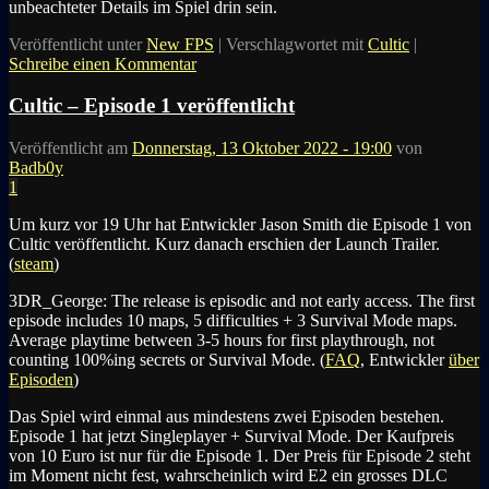
unbeachteter Details im Spiel drin sein.
Veröffentlicht unter
New FPS
|
Verschlagwortet mit
Cultic
|
Schreibe einen Kommentar
Cultic – Episode 1 veröffentlicht
Veröffentlicht am
Donnerstag, 13 Oktober 2022 - 19:00
von
Badb0y
1
Um kurz vor 19 Uhr hat Entwickler Jason Smith die Episode 1 von
Cultic veröffentlicht. Kurz danach erschien der Launch Trailer.
(
steam
)
3DR_George
: The release is episodic and not early access. The first
episode includes 10 maps, 5 difficulties + 3 Survival Mode maps.
Average playtime between 3-5 hours for first playthrough, not
counting 100%ing secrets or Survival Mode. (
FAQ
, Entwickler
über
Episoden
)
Das Spiel wird einmal aus mindestens zwei Episoden bestehen.
Episode 1 hat jetzt Singleplayer + Survival Mode. Der Kaufpreis
von 10 Euro ist nur für die Episode 1. Der Preis für Episode 2 steht
im Moment nicht fest, wahrscheinlich wird E2 ein grosses DLC