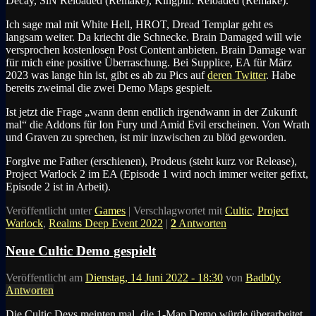
Decay, SiN Reloaded (Remake), Kingpin: Reloaded (Remake).
Ich sage mal mit White Hell, HROT, Dread Templar geht es
langsam weiter. Da kriecht die Schnecke. Brain Damaged will wie
versprochen kostenlosen Post Content anbieten. Brain Damage war
für mich eine positive Überraschung. Bei Supplice, EA für März
2023 was lange hin ist, gibt es ab zu Pics auf
deren Twitter
. Habe
bereits zweimal die zwei Demo Maps gespielt.
Ist jetzt die Frage „wann denn endlich irgendwann in der Zukunft
mal“ die Addons für Ion Fury und Amid Evil erscheinen. Von Wrath
und Graven zu sprechen, ist mir inzwischen zu blöd geworden.
Forgive me Father (erschienen), Prodeus (steht kurz vor Release),
Project Warlock 2 im EA (Episode 1 wird noch immer weiter gefixt,
Episode 2 ist in Arbeit).
Veröffentlicht unter
Games
|
Verschlagwortet mit
Cultic
,
Project
Warlock
,
Realms Deep Event 2022
|
2
Antworten
Neue Cultic Demo gespielt
Veröffentlicht am
Dienstag, 14 Juni 2022 - 18:30
von
Badb0y
Antworten
Die Cultic Devs meinten mal, die 1-Map Demo würde überarbeitet