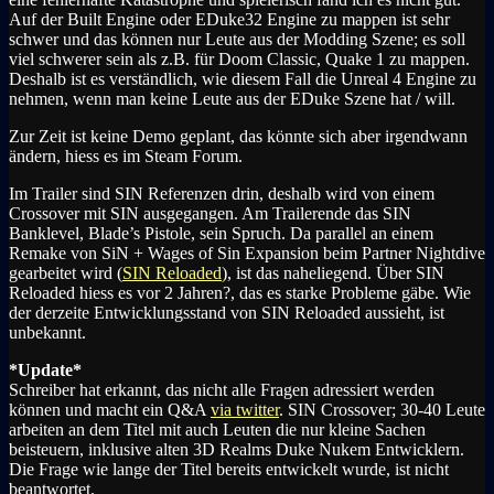
Auf der Built Engine oder EDuke32 Engine zu mappen ist sehr
schwer und das können nur Leute aus der Modding Szene; es soll
viel schwerer sein als z.B. für Doom Classic, Quake 1 zu mappen.
Deshalb ist es verständlich, wie diesem Fall die Unreal 4 Engine zu
nehmen, wenn man keine Leute aus der EDuke Szene hat / will.
Zur Zeit ist keine Demo geplant, das könnte sich aber irgendwann
ändern, hiess es im Steam Forum.
Im Trailer sind SIN Referenzen drin, deshalb wird von einem
Crossover mit SIN ausgegangen. Am Trailerende das SIN
Banklevel, Blade’s Pistole, sein Spruch. Da parallel an einem
Remake von SiN + Wages of Sin Expansion beim Partner Nightdive
gearbeitet wird (
SIN Reloaded
), ist das naheliegend. Über SIN
Reloaded hiess es vor 2 Jahren?, das es starke Probleme gäbe. Wie
der derzeite Entwicklungsstand von SIN Reloaded aussieht, ist
unbekannt.
*Update*
Schreiber hat erkannt, das nicht alle Fragen adressiert werden
können und macht ein Q&A
via twitter
. SIN Crossover; 30-40 Leute
arbeiten an dem Titel mit auch Leuten die nur kleine Sachen
beisteuern, inklusive alten 3D Realms Duke Nukem Entwicklern.
Die Frage wie lange der Titel bereits entwickelt wurde, ist nicht
beantwortet.