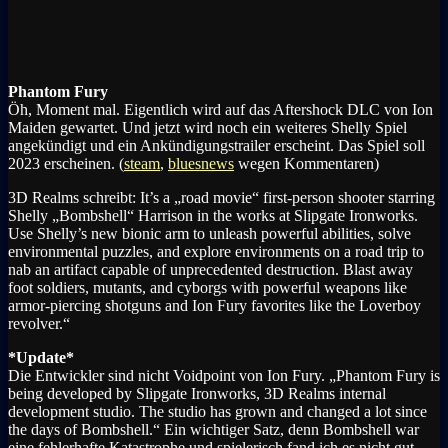
Phantom Fury
Öh, Moment mal. Eigentlich wird auf das Aftershock DLC von Ion
Maiden gewartet. Und jetzt wird noch ein weiteres Shelly Spiel
angekündigt und ein Ankündigungstrailer erscheint. Das Spiel soll
2023 erscheinen. (
steam
,
bluesnews
wegen Kommentaren)
3D Realms schreibt: It’s a „road movie“ first-person shooter starring
Shelly „Bombshell“ Harrison in the works at Slipgate Ironworks.
Use Shelly’s new bionic arm to unleash powerful abilities, solve
environmental puzzles, and explore environments on a road trip to
nab an artifact capable of unprecedented destruction. Blast away
foot soldiers, mutants, and cyborgs with powerful weapons like
armor-piercing shotguns and Ion Fury favorites like the Loverboy
revolver.“
*Update*
Die Entwickler sind nicht Voidpoint von Ion Fury. „Phantom Fury is
being developed by Slipgate Ironworks, 3D Realms internal
development studio. The studio has grown and changed a lot since
the days of Bombshell.“ Ein wichtiger Satz, denn Bombshell war
eine fehlerhafte Katastrophe und spielerisch fand ich es nicht gut.