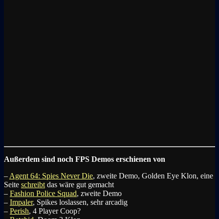
Außerdem sind noch FPS Demos erschienen von
–
Agent 64: Spies Never Die
, zweite Demo, Golden Eye Klon, eine
Seite
schreibt
das wäre gut gemacht
–
Fashion Police Squad
, zweite Demo
–
Impaler
, Spikes loslassen, sehr arcadig
–
Perish
, 4 Player Coop?