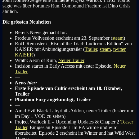
John Romero zeigte eine limitierte Projekt Warlock 1 Box. Icarus
sagte was über Fortunes Run. Compound Fracture ist Dino Crisis
ähnlich.
Die grössten Neuheiten
Bereits News gemacht für:
Prodeus Vollversion erscheint am 23. September (
steam
)
RotT Remaster / „Rise of the Triad: Ludicrous Edition“ von
KAISER mit Ankündigungstrailer (
Trailer
,
steam
,
twitter
KAISER
)
Wrath: Aeon of Ruin,
Neuer Trailer
Incision startet in Early Access mit erster Episode,
Neuer
Trailer
—
News hier:
Erste Episode von Cultic erscheint am 18. Oktober,
Trailer
Phantom Fury angekündigt, Trailer
—
Amid Evil Black Labyrinth-Addon, neuer Trailer (bisher nur
im Day 1 VOD zu sehen)
Project Warlock II – Upcoming Updates & Chapter 2
Teaser
Trailer
. Einiges an Episode 1 im EA wurde und wird
überabeitet. Episode 2 erscheint im Winter und hat Wild West
Theme.