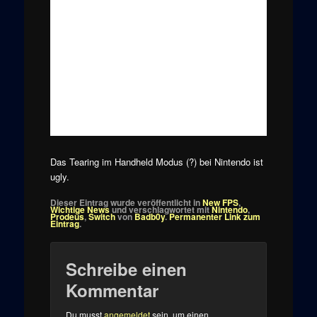
Das Tearing im Handheld Modus (?) bei Nintendo ist
ugly.
Dieser Eintrag wurde veröffentlicht in
New FPS
,
Wichtige News
und verschlagwortet mit
Nintendo
,
Prodeus
,
Switch
von
Badb0y
.
Permanenter Link zum
Eintrag
.
Schreibe einen
Kommentar
Du musst
angemeldet
sein, um einen