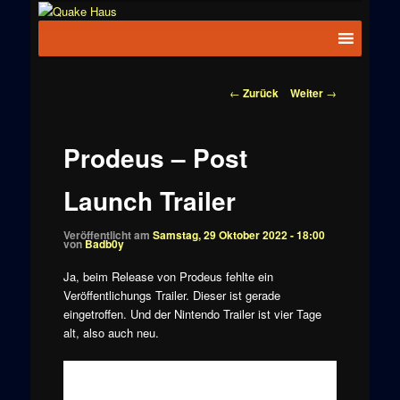
Zum
News zu
Inhalt
Hauptmenü
Quake
Quake,
wechseln
Doom, FPS,
Haus
Arcade
Beitragsnavigation
←
Zurück
Weiter
→
Prodeus – Post
Launch Trailer
Veröffentlicht am
Samstag, 29 Oktober 2022 - 18:00
von
Badb0y
Ja, beim Release von Prodeus fehlte ein
Veröffentlichungs Trailer. Dieser ist gerade
eingetroffen. Und der Nintendo Trailer ist vier Tage
alt, also auch neu.