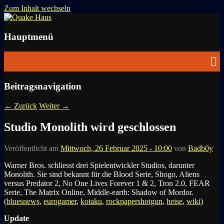
Zum Inhalt wechseln
News zu Quake, Doom, FPS, Arcade
Quake Haus
Hauptmenü
Beitragsnavigation
←
Zurück
Weiter
→
Studio Monolith wird geschlossen
Veröffentlicht am
Mittwoch, 26 Februar 2025 - 10:00
von
Badb0y
Warner Bros. schliesst drei Spielentwickler Studios, darunter
Monolith. Sie sind bekannt für die Blood Serie, Shogo, Aliens
versus Predator 2, No One Lives Forever 1 & 2, Tron 2.0, FEAR
Serie, The Matrix Online, Middle-earth: Shadow of Mordor.
(
bluesnews
,
eurogamer
,
kotaku
,
rockpapershotgun
,
heise
,
wiki
)
Update