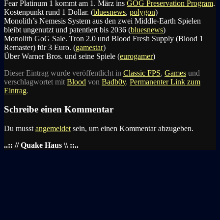
Fear Platinum 1 kommt am 1. März ins
GOG Preservation Program
.
Kostenpunkt rund 1 Dollar. (
bluesnews
,
polygon
)
Monolith’s Nemesis System aus den zwei Middle-Earth Spielen
bleibt ungenutzt und patentiert bis 2036 (
bluesnews
)
Monolith GoG Sale. Tron 2.0 und Blood Fresh Supply (Blood 1
Remaster) für 3 Euro. (
gamestar
)
Über Warner Bros. und seine Spiele (
eurogamer
)
Dieser Eintrag wurde veröffentlicht in
Classic FPS
,
Games
und
verschlagwortet mit
Blood
von
Badb0y
.
Permanenter Link zum
Eintrag
.
Schreibe einen Kommentar
Du musst
angemeldet
sein, um einen Kommentar abzugeben.
..:: // Quake Haus \\ ::..