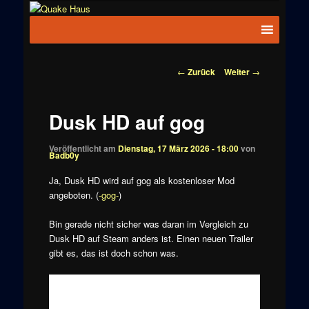
Zum
News zu
Inhalt
Hauptmenü
Quake
Quake,
wechseln
Doom, FPS,
Haus
Arcade
Beitragsnavigation
←
Zurück
Weiter
→
Dusk HD auf gog
Veröffentlicht am
Dienstag, 17 März 2026 - 18:00
von
Badb0y
Ja, Dusk HD wird auf gog als kostenloser Mod
angeboten. (
-gog-
)
Bin gerade nicht sicher was daran im Vergleich zu
Dusk HD auf Steam anders ist. Einen neuen Trailer
gibt es, das ist doch schon was.