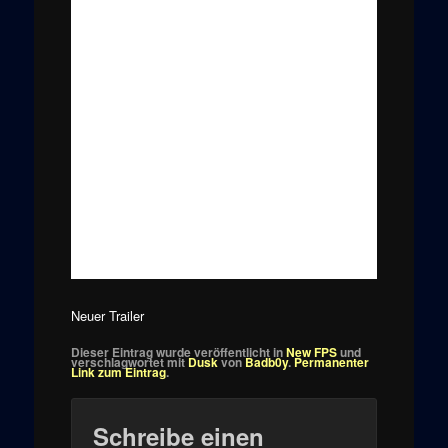
Neuer Trailer
Dieser Eintrag wurde veröffentlicht in
New FPS
und
verschlagwortet mit
Dusk
von
Badb0y
.
Permanenter
Link zum Eintrag
.
Schreibe einen