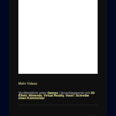
Mehr Videos
Veröffentlicht unter
Games
|
Verschlagwortet mit
3D
Effekt
,
Nintendo
,
Virtual Reality
,
Voxel
|
Schreibe
einen Kommentar