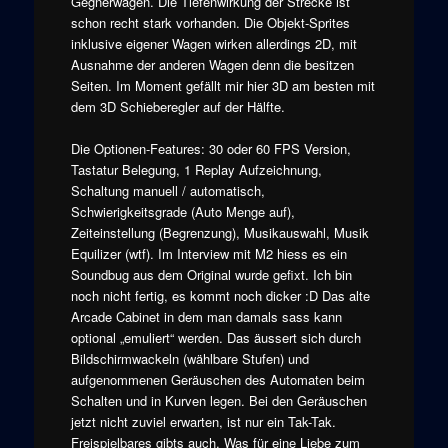
Gegnerwagen. Die Tiefenwirkung der Strecke ist
schon recht stark vorhanden. Die Objekt-Sprites
inklusive eigener Wagen wirken allerdings 2D, mit
Ausnahme der anderen Wagen denn die besitzen
Seiten. Im Moment gefällt mir hier 3D am besten mit
dem 3D Schieberegler auf der Hälfte.
Die Optionen-Features: 30 oder 60 FPS Version,
Tastatur Belegung, 1 Replay Aufzeichnung,
Schaltung manuell / automatisch,
Schwierigkeitsgrade (Auto Menge auf),
Zeiteinstellung (Begrenzung), Musikauswahl, Musik
Equilizer (wtf). Im Interview mit M2 hiess es ein
Soundbug aus dem Original wurde gefixt. Ich bin
noch nicht fertig, es kommt noch dicker :D Das alte
Arcade Cabinet in dem man damals sass kann
optional „emuliert“ werden. Das äussert sich durch
Bildschirmwackeln (wählbare Stufen) und
aufgenommenen Geräuschen des Automaten beim
Schalten und in Kurven legen. Bei den Geräuschen
jetzt nicht zuviel erwarten, ist nur ein Tak-Tak.
Freispielbares gibts auch. Was für eine Liebe zum