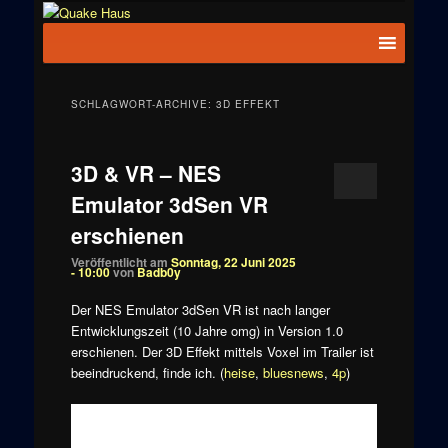
Zum
Zum
News zu
Inhalt
sekundären
Hauptmenü
Quake
Quake,
wechseln
Inhalt
Doom, FPS,
Haus
wechseln
Arcade
SCHLAGWORT-ARCHIVE:
3D EFFEKT
3D & VR – NES
Emulator 3dSen VR
erschienen
Veröffentlicht am
Sonntag, 22 Juni 2025
- 10:00
von
Badb0y
Der NES Emulator 3dSen VR ist nach langer
Entwicklungszeit (10 Jahre omg) in Version 1.0
erschienen. Der 3D Effekt mittels Voxel im Trailer ist
beeindruckend, finde ich. (
heise
,
bluesnews
,
4p
)