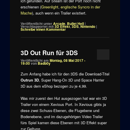
ich gefunden. Auf Steam ist der Port noch nicht
erschienen (
Greenlight
,
englische Syncro in der
Mache
), auch wenn ein Trailer existiert.
Veröffentlicht unter
Arcade
,
Bullet Hell
|
Verschlagwortet mit
3D Effekt
,
3DS
,
Nintendo
|
Schreibe einen Kommentar
3D Out Run für 3DS
Veröffentlicht am
Montag, 08 Mai 2017 -
19:00
von
Badb0y
Zum Anfang habe ich für den 3DS die Download-Titel
Outrun 3D
, Super Hang-On 3D und Space Harrier
3D aus dem eShop bezogen zu je 4,99.
Was mir zuerst den Hut ausgezogen hat war ein 3D
Trailer von einem Xevious Port. In Xevious gibts ja
diese zwei Schuss-Ebenen, die Flugebene und
Bodenebene, und im dazugehörigen Video Trailer
fürs Spiel kamen diese Ebenen mit 3D Effekt super
zur Geltung.