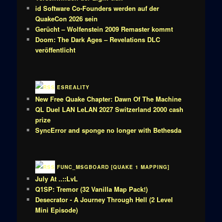
id Software Co-Founders werden auf der
QuakeCon 2026 sein
Gerücht – Wolfenstein 2009 Remaster kommt
Doom: The Dark Ages – Revelations DLC
veröffentlicht
ESREALITY
New Free Quake Chapter: Dawn Of The Machine
QL Duel LAN LeLAN 2027 Switzerland 2000 cash
prize
SyncError and sponge no longer with Bethesda
FUNC_MSGBOARD [QUAKE 1 MAPPING]
July At ..::LvL
Q1SP: Tremor (32 Vanilla Map Pack!)
Desecrator - A Journey Through Hell (2 Level
Mini Episode)