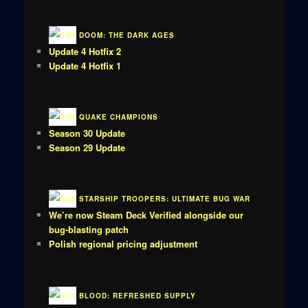
DOOM: THE DARK AGES
Update 4 Hotfix 2
Update 4 Hotfix 1
QUAKE CHAMPIONS
Season 30 Update
Season 29 Update
STARSHIP TROOPERS: ULTIMATE BUG WAR
We’re now Steam Deck Verified alongside our
bug-blasting patch
Polish regional pricing adjustment
BLOOD: REFRESHED SUPPLY