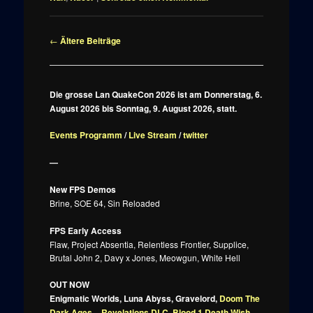
Beitragsnavigation
←
Ältere Beiträge
Die grosse Lan QuakeCon 2026 ist am Donnerstag, 6.
August 2026 bis Sonntag, 9. August 2026, statt.
Events Programm
/
Live Stream
/
twitter
—
New FPS Demos
Brine, SOE 64, Sin Reloaded
FPS Early Access
Flaw, Project Absentia, Relentless Frontier, Supplice,
Brutal John 2, Davy x Jones, Meowgun, White Hell
OUT NOW
Enigmatic Worlds, Luna Abyss, Gravelord,
Doom The
Dark Ages – Revelations DLC
,
Blood 1 Death Wish