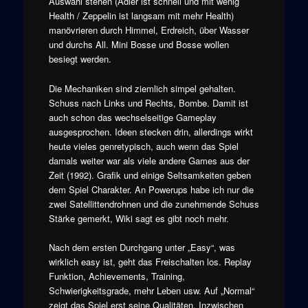
Auswahl stehen (Adler ist schnell und mit wenig
Health / Zeppelin ist langsam mit mehr Health)
manövrieren durch Himmel, Erdreich, über Wasser
und durchs All. Mini Bosse und Bosse wollen
besiegt werden.
Die Mechaniken sind ziemlich simpel gehalten.
Schuss nach Links und Rechts, Bombe. Damit ist
auch schon das wechselseitige Gameplay
ausgesprochen. Ideen stecken drin, allerdings wirkt
heute vieles genretypisch, auch wenn das Spiel
damals weiter war als viele andere Games aus der
Zeit (1992). Grafik und einige Seltsamkeiten geben
dem Spiel Charakter. An Powerups habe ich nur die
zwei Satellittendrohnen und die zunehmende Schuss
Stärke gemerkt, Wiki sagt es gibt noch mehr.
Nach dem ersten Durchgang unter „Easy“, was
wirklich easy ist, geht das Freischalten los. Replay
Funktion, Achievements, Training,
Schwierigkeitsgrade, mehr Leben usw. Auf „Normal“
zeigt das Spiel erst seine Qualitäten. Inzwischen