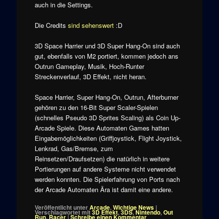
auch in die Settings.
Die Credits
sind sehenswert
:D
3D Space Harrier und 3D Super Hang-On sind auch
gut, ebenfalls von M2 portiert, kommen jedoch ans
Outrun Gameplay, Musik, Hoch-Runter
Streckenverlauf, 3D Effekt, nicht heran.
Space Harrier, Super Hang-On, Outrun, Afterburner
gehören zu den 16-Bit Super Scaler-Spielen
(schnelles Pseudo 3D Sprites Scaling) als Coin Up-
Arcade Spiele. Diese Automaten Games hatten
Eingabemöglichkeiten (Griffjoystick, Flight Joystick,
Lenkrad, Gas/Bremse, zum
Reinsetzen/Draufsetzen) die natürlich in weitere
Portierungen auf andere Systeme nicht verwendet
werden konnten. Die Spielerfahrung von Ports nach
der Arcade Automaten Ära ist damit eine andere.
Veröffentlicht unter
Arcade
,
Wichtige News
|
Verschlagwortet mit
3D Effekt
,
3DS
,
Nintendo
,
Out
Run
,
Racer
|
Schreibe einen Kommentar