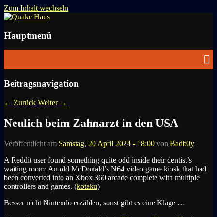
Zum Inhalt wechseln
News zu Quake, Doom, FPS, Arcade
Quake Haus
Hauptmenü
Beitragsnavigation
←
Zurück
Weiter
→
Neulich beim Zahnarzt in den USA
Veröffentlicht am
Samstag, 20 April 2024 - 18:00
von
Badb0y
A Reddit user found something quite odd inside their dentist’s
waiting room: An old McDonald’s N64 video game kiosk that had
been converted into an Xbox 360 arcade complete with multiple
controllers and games. (
kotaku
)
Besser nicht Nintendo erzählen, sonst gibt es eine Klage …