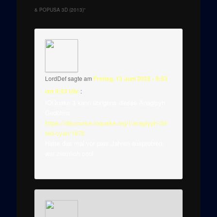
& POPUSA 3D (2013)
“
LordDef
sagte am
Freitag, 13 Juni 2025 - 9:53
um 9:53 Uhr
:
IOQuake 3 kann übrigens dieses Anaglpyh
Gedöhns
https://discourse.ioquake.org/t/anaglyph-3d-
red-cyan/1972
Hatte das mal vor paar Jahren ausprobiert,
war ziemlich cool