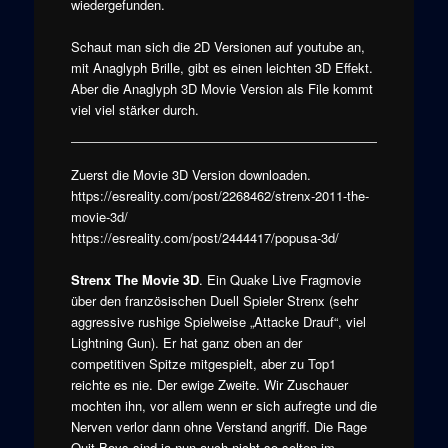
wiedergefunden.
Schaut man sich die 2D Versionen auf youtube an,
mit Anaglyph Brille, gibt es einen leichten 3D Effekt.
Aber die Anaglyph 3D Movie Version als File kommt
viel viel stärker durch.
Zuerst die Movie 3D Version downloaden.
https://esreality.com/post/2268462/strenx-2011-the-
movie-3d/
https://esreality.com/post/2444417/popusa-3d/
Strenx The Movie 3D
. Ein Quake Live Fragmovie
über den französischen Duell Spieler Strenx (sehr
aggressive rushige Spielweise „Attacke Drauf“, viel
Lightning Gun). Er hat ganz oben an der
competitiven Spitze mitgespielt, aber zu Top1
reichte es nie. Der ewige Zweite. Wir Zuschauer
mochten ihn, vor allem wenn er sich aufregte und die
Nerven verlor dann ohne Verstand angriff. Die Rage
Quit Boys sind ja nun auch nicht so selten im