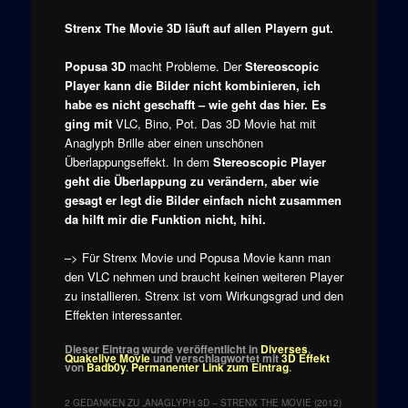
Strenx The Movie 3D
läuft auf allen Playern gut.
Popusa 3D
macht Probleme. Der
Stereoscopic
Player kann die Bilder nicht kombinieren, ich
habe es nicht geschafft – wie geht das hier. Es
ging mit
VLC, Bino, Pot. Das 3D Movie hat mit
Anaglyph Brille aber einen unschönen
Überlappungseffekt. In dem
Stereoscopic Player
geht die Überlappung zu verändern, aber wie
gesagt er legt die Bilder einfach nicht zusammen
da hilft mir die Funktion nicht, hihi.
–> Für Strenx Movie und Popusa Movie kann man
den VLC nehmen und braucht keinen weiteren Player
zu installieren. Strenx ist vom Wirkungsgrad und den
Effekten interessanter.
Dieser Eintrag wurde veröffentlicht in
Diverses
,
Quakelive Movie
und verschlagwortet mit
3D Effekt
von
Badb0y
.
Permanenter Link zum Eintrag
.
2 GEDANKEN ZU „
ANAGLYPH 3D – STRENX THE MOVIE (2012)