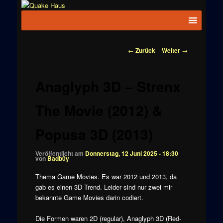
Zum
News zu
Inhalt
Hauptmenü
Quake
Quake,
wechseln
Doom, FPS,
Haus
Arcade
Beitragsnavigation
←
Zurück
Weiter
→
Anaglyph 3D – Strenx
The Movie (2012) &
Popusa 3D (2013)
Veröffentlicht am
Donnerstag, 12 Juni 2025 - 18:30
von
Badb0y
Thema Game Movies. Es war 2012 und 2013, da
gab es einen 3D Trend. Leider sind nur zwei mir
bekannte Game Movies darin codiert.
Die Formen waren 2D (regular), Anaglyph 3D (Red-