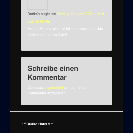
Badb0y
sagte am
Freitag, 27 Juni 2025 - 13:18
um 13:18 Uhr
:
Achso Achso, stimmt ich erinnere mich das
geht auch live im Spiel.
Schreibe einen
Kommentar
Du musst
angemeldet
sein, um einen
Kommentar abzugeben.
..:: // Quake Haus \\ ::..