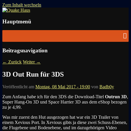
Zum Inhalt wechseln
News zu Quake, Doom, FPS, Arcade
Quake Haus
Hauptmenü
Beitragsnavigation
←
Zurück
Weiter
→
3D Out Run für 3DS
Veröffentlicht am
Montag, 08 Mai 2017 - 19:00
von
Badb0y
Zum Anfang habe ich für den 3DS die Download-Titel
Outrun 3D
,
Super Hang-On 3D und Space Harrier 3D aus dem eShop bezogen
zu je 4,99.
Was mir zuerst den Hut ausgezogen hat war ein 3D Trailer von
einem Xevious Port. In Xevious gibts ja diese zwei Schuss-Ebenen,
die Flugebene und Bodenebene, und im dazugehörigen Video