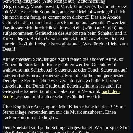
Schwierigkeitsgrade (Auto Menge auf), Zeiteinstellung
(Begrenzung), Musikauswahl, Musik Equilizer (wtf). Im Interview
mit M2 hiess es ein Soundbug aus dem Original wurde gefixt. Ich
bin noch nicht fertig, es kommt noch dicker :D Das alte Arcade
Cabinet in dem man damals sass kann optional „emuliert“ werden.
Das äussert sich durch Bildschirmwackeln (wählbare Stufen) und
aufgenommenen Geräuschen des Automaten beim Schalten und in
Kurven legen. Bei den Geräuschen jetzt nicht zuviel erwarten, ist
nur ein Tak-Tak. Freispielbares gibts auch. Was für eine Liebe zum
Detail!
Auf leichtestem Schwierigkeitsgrad fehlen die anderen Autos, so
können die Strecken in Ruhe gefahren werden. Gelenkt wird
wahlweise mit Schiebepad, Steuerkreuz oder Touch Steuerung auf
unterem Bildschirm. Steuerkreuz kommt natürlich am genauesten.
Der eigene Ferrari sieht etwas verändert aus weil die F Lizenz
ausgelaufen ist. Durch Grade und Zeiteinstellung ist es auch für
Gelegenheitsspieler tauglich. Habe mal in Metacritik
nach dem
Score
geschaut, und andere sehen es ähnlich wie ich.
Über Kopfhörer Ausgang mit Mini Klincke habe ich den 3DS mit
Stereoanlage verbunden um mir die Musik anzuhören. Einen
Tacken komprimiert klingt es.
Dem Spielstart sind ja die Settings vorgeschaltet. Wer im Spiel Start
oder Select drückt kommt so auch in die Settings.