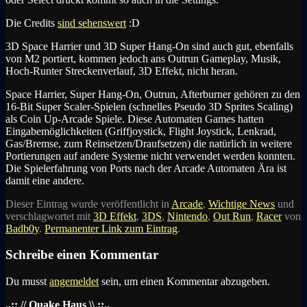
Die Credits
sind sehenswert
:D
3D Space Harrier und 3D Super Hang-On sind auch gut, ebenfalls
von M2 portiert, kommen jedoch ans Outrun Gameplay, Musik,
Hoch-Runter Streckenverlauf, 3D Effekt, nicht heran.
Space Harrier, Super Hang-On, Outrun, Afterburner gehören zu den
16-Bit Super Scaler-Spielen (schnelles Pseudo 3D Sprites Scaling)
als Coin Up-Arcade Spiele. Diese Automaten Games hatten
Eingabemöglichkeiten (Griffjoystick, Flight Joystick, Lenkrad,
Gas/Bremse, zum Reinsetzen/Draufsetzen) die natürlich in weitere
Portierungen auf andere Systeme nicht verwendet werden konnten.
Die Spielerfahrung von Ports nach der Arcade Automaten Ära ist
damit eine andere.
Dieser Eintrag wurde veröffentlicht in
Arcade
,
Wichtige News
und
verschlagwortet mit
3D Effekt
,
3DS
,
Nintendo
,
Out Run
,
Racer
von
Badb0y
.
Permanenter Link zum Eintrag
.
Schreibe einen Kommentar
Du musst
angemeldet
sein, um einen Kommentar abzugeben.
..:: // Quake Haus \\ ::..