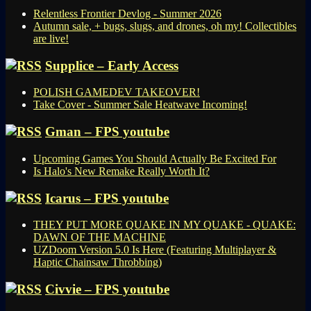
Relentless Frontier Devlog - Summer 2026
Autumn sale, + bugs, slugs, and drones, oh my! Collectibles
are live!
Supplice – Early Access
POLISH GAMEDEV TAKEOVER!
Take Cover - Summer Sale Heatwave Incoming!
Gman – FPS youtube
Upcoming Games You Should Actually Be Excited For
Is Halo's New Remake Really Worth It?
Icarus – FPS youtube
THEY PUT MORE QUAKE IN MY QUAKE - QUAKE:
DAWN OF THE MACHINE
UZDoom Version 5.0 Is Here (Featuring Multiplayer &
Haptic Chainsaw Throbbing)
Civvie – FPS youtube