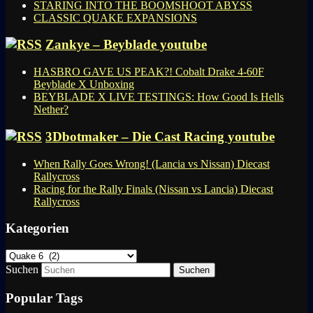
STARING INTO THE BOOMSHOOT ABYSS
CLASSIC QUAKE EXPANSIONS
Zankye – Beyblade youtube
HASBRO GAVE US PEAK?! Cobalt Drake 4-60F
Beyblade X Unboxing
BEYBLADE X LIVE TESTINGS: How Good Is Hells
Nether?
3Dbotmaker – Die Cast Racing youtube
When Rally Goes Wrong! (Lancia vs Nissan) Diecast
Rallycross
Racing for the Rally Finals (Nissan vs Lancia) Diecast
Rallycross
Kategorien
Kategorien
Suchen
Popular Tags