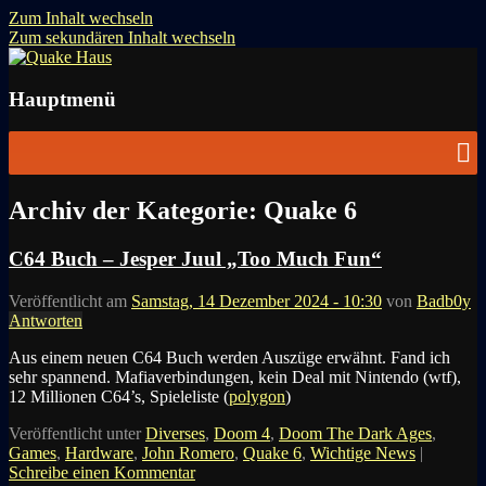
Zum Inhalt wechseln
Zum sekundären Inhalt wechseln
News zu Quake, Doom, FPS, Arcade
Quake Haus
Hauptmenü
Archiv der Kategorie:
Quake 6
C64 Buch – Jesper Juul „Too Much Fun“
Veröffentlicht am
Samstag, 14 Dezember 2024 - 10:30
von
Badb0y
Antworten
Aus einem neuen C64 Buch werden Auszüge erwähnt. Fand ich
sehr spannend. Mafiaverbindungen, kein Deal mit Nintendo (wtf),
12 Millionen C64’s, Spieleliste (
polygon
)
Veröffentlicht unter
Diverses
,
Doom 4
,
Doom The Dark Ages
,
Games
,
Hardware
,
John Romero
,
Quake 6
,
Wichtige News
|
Schreibe einen Kommentar