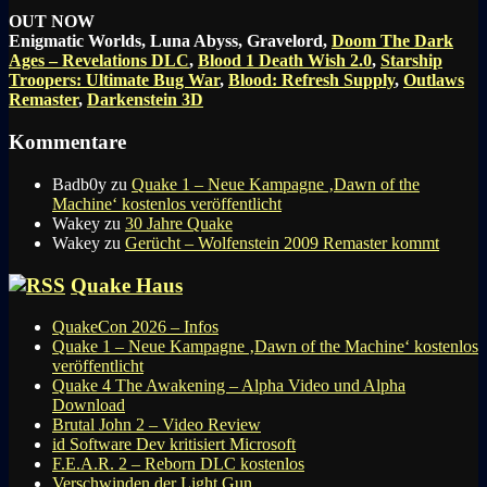
OUT NOW
Enigmatic Worlds, Luna Abyss, Gravelord,
Doom The Dark
Ages – Revelations DLC
,
Blood 1 Death Wish 2.0
,
Starship
Troopers: Ultimate Bug War
,
Blood: Refresh Supply
,
Outlaws
Remaster
,
Darkenstein 3D
Kommentare
Badb0y
zu
Quake 1 – Neue Kampagne ‚Dawn of the
Machine‘ kostenlos veröffentlicht
Wakey
zu
30 Jahre Quake
Wakey
zu
Gerücht – Wolfenstein 2009 Remaster kommt
Quake Haus
QuakeCon 2026 – Infos
Quake 1 – Neue Kampagne ‚Dawn of the Machine‘ kostenlos
veröffentlicht
Quake 4 The Awakening – Alpha Video und Alpha
Download
Brutal John 2 – Video Review
id Software Dev kritisiert Microsoft
F.E.A.R. 2 – Reborn DLC kostenlos
Verschwinden der Light Gun