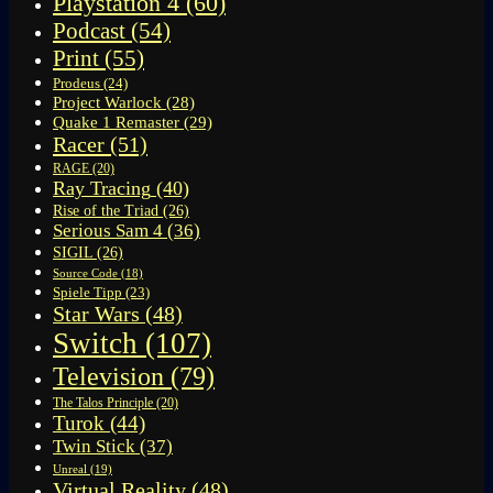
Playstation 4
(60)
Podcast
(54)
Print
(55)
Prodeus
(24)
Project Warlock
(28)
Quake 1 Remaster
(29)
Racer
(51)
RAGE
(20)
Ray Tracing
(40)
Rise of the Triad
(26)
Serious Sam 4
(36)
SIGIL
(26)
Source Code
(18)
Spiele Tipp
(23)
Star Wars
(48)
Switch
(107)
Television
(79)
The Talos Principle
(20)
Turok
(44)
Twin Stick
(37)
Unreal
(19)
Virtual Reality
(48)