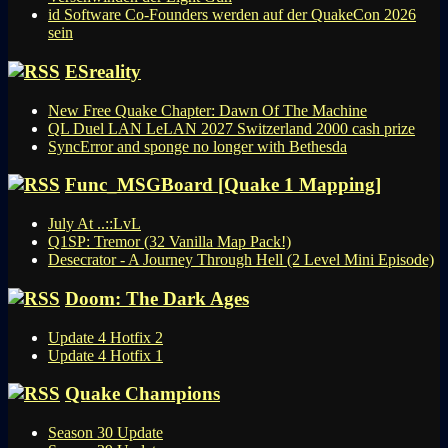
id Software Co-Founders werden auf der QuakeCon 2026
sein
ESreality
New Free Quake Chapter: Dawn Of The Machine
QL Duel LAN LeLAN 2027 Switzerland 2000 cash prize
SyncError and sponge no longer with Bethesda
Func_MSGBoard [Quake 1 Mapping]
July At ..::LvL
Q1SP: Tremor (32 Vanilla Map Pack!)
Desecrator - A Journey Through Hell (2 Level Mini Episode)
Doom: The Dark Ages
Update 4 Hotfix 2
Update 4 Hotfix 1
Quake Champions
Season 30 Update