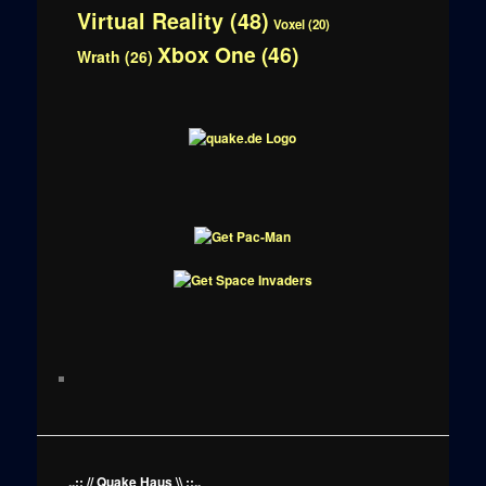
Virtual Reality
(48)
Voxel
(20)
Xbox One
(46)
Wrath
(26)
..:: // Quake Haus \\ ::..