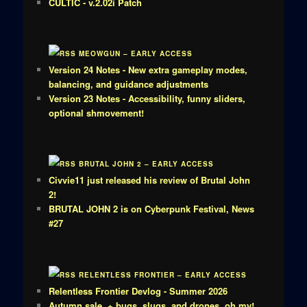
CULTIC - v.2.02i Patch
MEOWGUN – EARLY ACCESS
Version 24 Notes - New extra gameplay modes,
balancing, and guidance adjustments
Version 23 Notes - Accessibility, funny sliders,
optional shmovement!
BRUTAL JOHN 2 – EARLY ACCESS
Civvie11 just released his review of Brutal John
2!
BRUTAL JOHN 2 is on Cyberpunk Festival, News
#27
RELENTLESS FRONTIER – EARLY ACCESS
Relentless Frontier Devlog - Summer 2026
Autumn sale, + bugs, slugs, and drones, oh my!