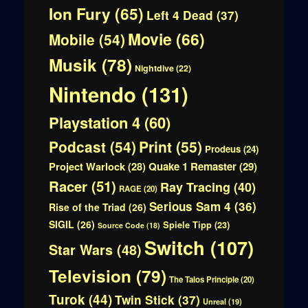
Ion Fury
(65)
Left 4 Dead
(37)
Movie
(66)
Mobile
(54)
Musik
(78)
Nightdive
(22)
Nintendo
(131)
Playstation 4
(60)
Print
(55)
Podcast
(54)
Prodeus
(24)
Quake 1 Remaster
(29)
Project Warlock
(28)
Racer
(51)
Ray Tracing
(40)
RAGE
(20)
Serious Sam 4
(36)
Rise of the Triad
(26)
SIGIL
(26)
Spiele Tipp
(23)
Source Code
(18)
Switch
(107)
Star Wars
(48)
Television
(79)
The Talos Principle
(20)
Turok
(44)
Twin Stick
(37)
Unreal
(19)