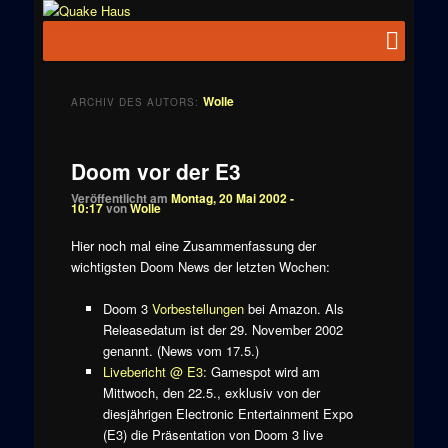
Zum
Zum
News zu
Inhalt
sekundären
Hauptmenü
Quake
Quake,
wechseln
Inhalt
Doom, FPS,
Haus
wechseln
Arcade
Wolle
ARCHIV DES AUTORS:
Doom vor der E3
Veröffentlicht am
Montag, 20 Mai 2002 -
10:17
von
Wolle
Hier noch mal eine Zusammenfassung der
wichtigsten Doom News der letzten Wochen:
Doom 3
Vorbestellungen
bei Amazon. Als
Releasedatum ist der 29. November 2002
genannt. (News vom 17.5.)
Livebericht @ E3
: Gamespot wird am
Mittwoch, den 22.5., exklusiv von der
diesjährigen Electronic Entertainment Expo
(E3) die Präsentation von Doom 3 live