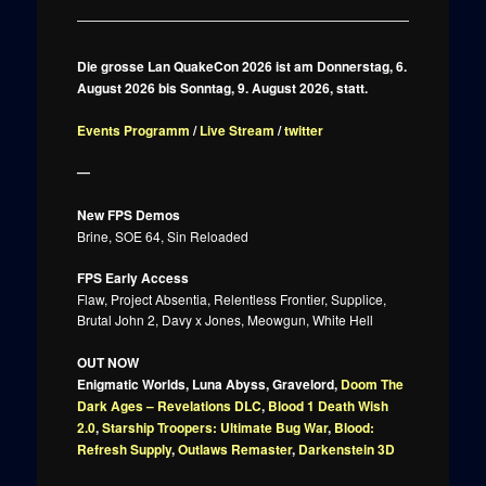
Die grosse Lan QuakeCon 2026 ist am Donnerstag, 6.
August 2026 bis Sonntag, 9. August 2026, statt.
Events Programm
/
Live Stream
/
twitter
—
New FPS Demos
Brine, SOE 64, Sin Reloaded
FPS Early Access
Flaw, Project Absentia, Relentless Frontier, Supplice,
Brutal John 2, Davy x Jones, Meowgun, White Hell
OUT NOW
Enigmatic Worlds, Luna Abyss, Gravelord,
Doom The
Dark Ages – Revelations DLC
,
Blood 1 Death Wish
2.0
,
Starship Troopers: Ultimate Bug War
,
Blood:
Refresh Supply
,
Outlaws Remaster
,
Darkenstein 3D