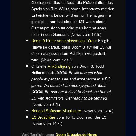
übertragen. Dies umfasst die Präsentation des
Spiels von Tim Willits sowie Interviews mit den
Entwicklern. Leider wird es nur 1 einziges mal
gezeigt – man hat also bis Mittwoch einen
Gamespot Account oder man kommt eben
nicht in den Genuss…(News vom 17.5.)
Doom 3 hinter verschlossenen Türen
: Es gibt
Hinweise darauf, dass Doom 3 auf der E3 nur
einem ausgewähltem Publikum vorgestellt
wird. (News vom 12.5.)
Offizielle
Ankündigung
von Doom 3. Todd
Hollenshead:
DOOM III will change what
people expect to see and experience in a PC
game. We couldn´t be more psyched about
DOOM III, and are thrilled to debut the title at
E3 with Activision. Get ready to be terrified.
(News vom 3.5.)
Neue id Software Mitarbeiter
(News vom 27.4.)
E3 Broschüre
vom 10.4.: Doom auf der E3
(News vom 10.4.)
Veröffentlicht unter
Doom 3
,
quake.de News