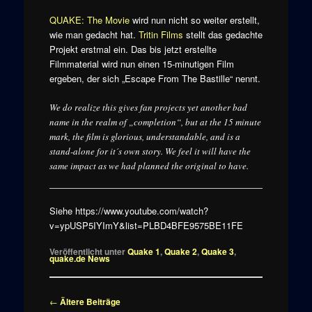
QUAKE: The Movie
wird nun nicht so weiter erstellt,
wie man gedacht hat.
Tritin Films
stellt das gedachte
Projekt erstmal ein. Das bis jetzt erstellte
Filmmaterial wird nun einen 15-minutigen Film
ergeben, der sich „Escape From The Bastille“ nennt.
We do realize this gives fan projects yet another bad
name in the realm of „completion“, but at the 15 minute
mark, the film is glorious, understandable, and is a
stand-alone for it´s own story. We feel it will have the
same impact as we had planned the original to have.
Siehe https://www.youtube.com/watch?
v=ypUSP5IYImY&list=PLBD4BFE9575BE11FE
Veröffentlicht unter
Quake 1
,
Quake 2
,
Quake 3
,
quake.de News
Beitragsnavigation
←
Ältere Beiträge