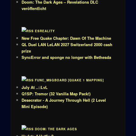
Doom: The Dark Ages – Revelations DLC
veröffentlicht
ESREALITY
New Free Quake Chapter: Dawn Of The Machine
QL Duel LAN LeLAN 2027 Switzerland 2000 cash
prize
SyncError and sponge no longer with Bethesda
FUNC_MSGBOARD [QUAKE 1 MAPPING]
July At ..::LvL
Q1SP: Tremor (32 Vanilla Map Pack!)
Desecrator - A Journey Through Hell (2 Level
Mini Episode)
DOOM: THE DARK AGES