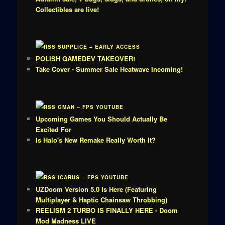
Collectibles are live!
SUPPLICE – EARLY ACCESS
POLISH GAMEDEV TAKEOVER!
Take Cover - Summer Sale Heatwave Incoming!
GMAN – FPS YOUTUBE
Upcoming Games You Should Actually Be
Excited For
Is Halo's New Remake Really Worth It?
ICARUS – FPS YOUTUBE
UZDoom Version 5.0 Is Here (Featuring
Multiplayer & Haptic Chainsaw Throbbing)
REELISM 2 TURBO IS FINALLY HERE - Doom
Mod Madness LIVE