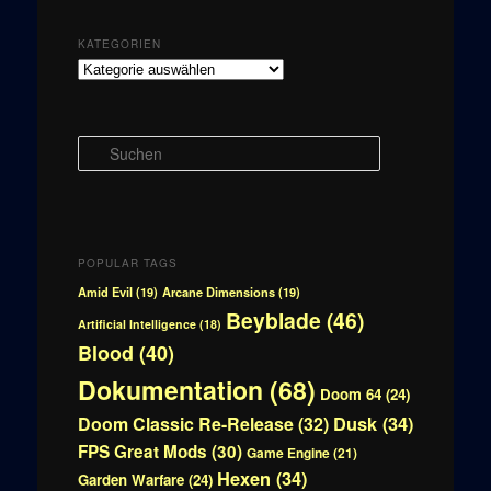
KATEGORIEN
Kategorien
S
u
c
h
e
n
POPULAR TAGS
Amid Evil
(19)
Arcane Dimensions
(19)
Beyblade
(46)
Artificial Intelligence
(18)
Blood
(40)
Dokumentation
(68)
Doom 64
(24)
Doom Classic Re-Release
(32)
Dusk
(34)
FPS Great Mods
(30)
Game Engine
(21)
Hexen
(34)
Garden Warfare
(24)