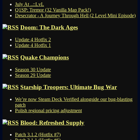
July At ..::LvL
Q1SP: Tremor (32 Vanilla Map Pack!)
Desecrator - A Journey Through Hell (2 Level Mini Episode)
Doom: The Dark Ages
Update 4 Hotfix 2
Update 4 Hotfix 1
Quake Champions
Season 30 Update
Season 29 Update
Starship Troopers: Ultimate Bug War
We’re now Steam Deck Verified alongside our bug-blasting
patch
Polish regional pricing adjustment
Blood: Refreshed Supply
Patch 3.1.2 (Hotfix #7)