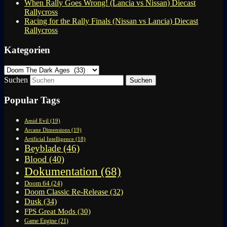
When Rally Goes Wrong! (Lancia vs Nissan) Diecast
Rallycross
Racing for the Rally Finals (Nissan vs Lancia) Diecast
Rallycross
Kategorien
Kategorien
Suchen
Popular Tags
Amid Evil
(19)
Arcane Dimensions
(19)
Artificial Intelligence
(18)
Beyblade
(46)
Blood
(40)
Dokumentation
(68)
Doom 64
(24)
Doom Classic Re-Release
(32)
Dusk
(34)
FPS Great Mods
(30)
Game Engine
(21)