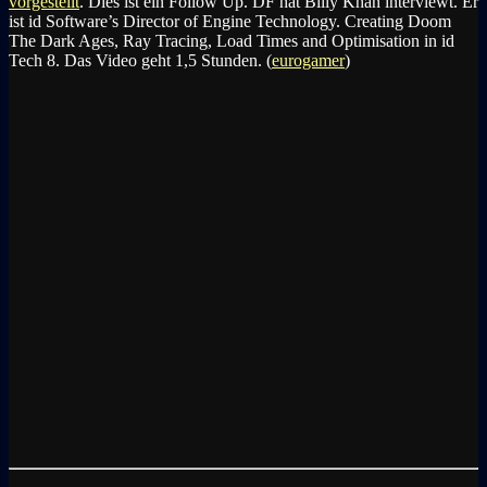
vorgestellt
. Dies ist ein Follow Up. DF hat Billy Khan interviewt. Er
ist id Software’s Director of Engine Technology. Creating Doom
The Dark Ages, Ray Tracing, Load Times and Optimisation in id
Tech 8. Das Video geht 1,5 Stunden. (
eurogamer
)