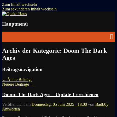
Zum Inhalt wechseln
Zum sekundären Inhalt wechseln
News zu Quake, Doom, FPS, Arcade
Quake Haus
Hauptmenü
Archiv der Kategorie:
Doom The Dark
Ages
Beitragsnavigation
←
Ältere Beiträge
Neuere Beiträge
→
Doom: The Dark Ages – Update 1 erschienen
Veröffentlicht am
Donnerstag, 05 Juni 2025 - 18:00
von
Badb0y
Antworten