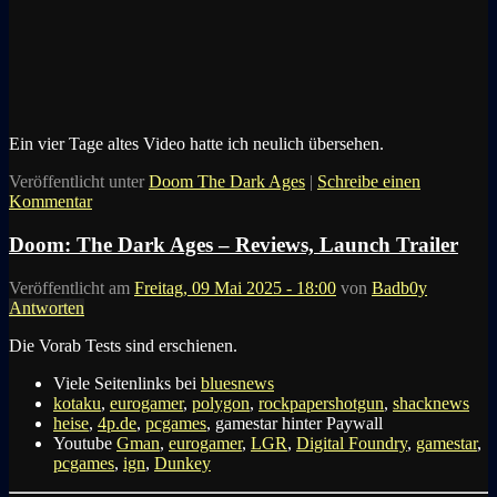
Ein vier Tage altes Video hatte ich neulich übersehen.
Veröffentlicht unter
Doom The Dark Ages
|
Schreibe einen
Kommentar
Doom: The Dark Ages – Reviews, Launch Trailer
Veröffentlicht am
Freitag, 09 Mai 2025 - 18:00
von
Badb0y
Antworten
Die Vorab Tests sind erschienen.
Viele Seitenlinks bei
bluesnews
kotaku
,
eurogamer
,
polygon
,
rockpapershotgun
,
shacknews
heise
,
4p.de
,
pcgames
, gamestar hinter Paywall
Youtube
Gman
,
eurogamer
,
LGR
,
Digital Foundry
,
gamestar
,
pcgames
,
ign
,
Dunkey