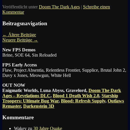
Veröffentlicht unter
Doom The Dark Ages
|
Schreibe einen
Kommentar
Beitragsnavigation
←
Ältere Beiträge
Neuere Beiträge
→
New FPS Demos
Brine, SOE 64, Sin Reloaded
FPS Early Access
Flaw, Project Absentia, Relentless Frontier, Supplice, Brutal John 2,
Davy x Jones, Meowgun, White Hell
OUT NOW
Enigmatic Worlds, Luna Abyss, Gravelord,
Doom The Dark
Ages – Revelations DLC
,
Blood 1 Death Wish 2.0
,
Starship
Troopers: Ultimate Bug War
,
Blood: Refresh Supply
,
Outlaws
Remaster
,
Darkenstein 3D
Kommentare
Wakey
zu
30 Jahre Quake