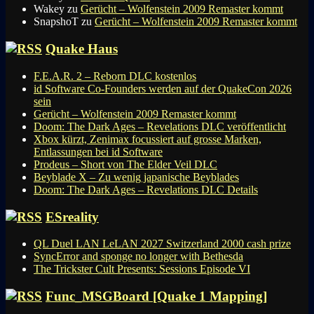
Wakey
zu
Gerücht – Wolfenstein 2009 Remaster kommt
SnapshoT
zu
Gerücht – Wolfenstein 2009 Remaster kommt
Quake Haus
F.E.A.R. 2 – Reborn DLC kostenlos
id Software Co-Founders werden auf der QuakeCon 2026
sein
Gerücht – Wolfenstein 2009 Remaster kommt
Doom: The Dark Ages – Revelations DLC veröffentlicht
Xbox kürzt, Zenimax focussiert auf grosse Marken,
Entlassungen bei id Software
Prodeus – Short von The Elder Veil DLC
Beyblade X – Zu wenig japanische Beyblades
Doom: The Dark Ages – Revelations DLC Details
ESreality
QL Duel LAN LeLAN 2027 Switzerland 2000 cash prize
SyncError and sponge no longer with Bethesda
The Trickster Cult Presents: Sessions Episode VI
Func_MSGBoard [Quake 1 Mapping]