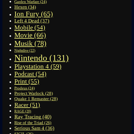
Garden Warfare
(24)
Hexen
(34)
Ion Fury
(65)
Left 4 Dead
(37)
Mobile
(54)
Movie
(66)
Musik
(78)
Nightdive
(22)
Nintendo
(131)
Playstation 4
(59)
Podcast
(54)
Print
(55)
Prodeus
(24)
Project Warlock
(28)
Quake 1 Remaster
(28)
Racer
(51)
RAGE
(20)
Ray Tracing
(40)
Rise of the Triad
(26)
Serious Sam 4
(36)