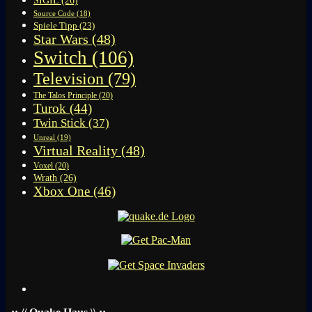
SIGIL
(26)
Source Code
(18)
Spiele Tipp
(23)
Star Wars
(48)
Switch
(106)
Television
(79)
The Talos Principle
(20)
Turok
(44)
Twin Stick
(37)
Unreal
(19)
Virtual Reality
(48)
Voxel
(20)
Wrath
(26)
Xbox One
(46)