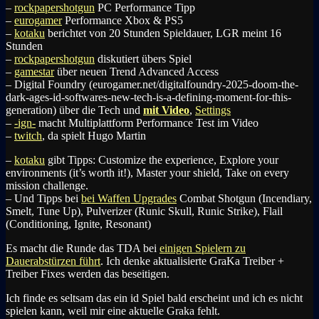
–
rockpapershotgun
PC Performance Tipp
–
eurogamer
Performance Xbox & PS5
–
kotaku
berichtet von 20 Stunden Spieldauer, LGR meint 16
Stunden
–
rockpapershotgun
diskutiert übers Spiel
–
gamestar
über neuen Trend
Advanced Access
– Digital Foundry (eurogamer.net/digitalfoundry-2025-doom-the-
dark-ages-id-softwares-new-tech-is-a-defining-moment-for-this-
generation) über die Tech und
mit Video
,
Settings
–
-ign-
macht Multiplattform Performance Test im Video
–
twitch
, da spielt Hugo Martin
–
kotaku
gibt Tipps: Customize the experience, Explore your
environments (it’s worth it!), Master your shield, Take on every
mission challenge.
– Und Tipps bei
bei Waffen Upgrades
Combat Shotgun (Incendiary,
Smelt, Tune Up), Pulverizer (Runic Skull, Runic Strike), Flail
(Conditioning, Ignite, Resonant)
Es macht die Runde das TDA bei
einigen Spielern zu
Dauerabstürzen führt
. Ich denke aktualisierte GraKa Treiber +
Treiber Fixes werden das beseitigen.
Ich finde es seltsam das ein id Spiel bald erscheint und ich es nicht
spielen kann, weil mir eine aktuelle Graka fehlt.