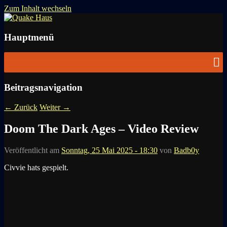
Zum Inhalt wechseln
News zu Quake, Doom, FPS, Arcade
Quake Haus
Hauptmenü
Beitragsnavigation
←
Zurück
Weiter
→
Doom The Dark Ages – Video Review
Veröffentlicht am
Sonntag, 25 Mai 2025 - 18:30
von
Badb0y
Civvie hats gespielt.