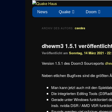
Zum
Zum
News zu Quake, Doom, FPS, Arcade
Quake Haus
Inhalt
sekundären
Hauptmenü
News
Quake
Doom
wechseln
Inhalt
wechseln
caedes
ARCHIV DES AUTORS:
dhewm3 1.5.1 veröffentlich
Veröffentlicht am
Sonntag, 14 März 2021 - 22:
Version 1.5.1 des Doom3 Sourceports
dh
Neben etlichen Bugfixes sind die größten Ä
Man kann jetzt auch mit den Spield
Die integrierten Editing Tools (D3Ra
Gerade unter Windows funktioniert de
insb. nvidia DSR / AMD VSR funktioni
Sounds werden viel präziser abgespie