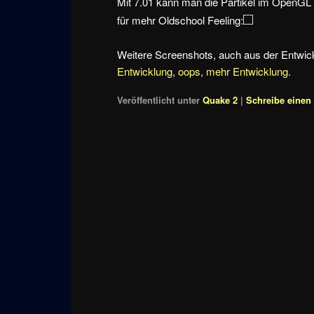
Mit 7.01 kann man die Partikel im OpenGL 
für mehr Oldschool Feeling:
Weitere Screenshots, auch aus der Entwic
Entwicklung
,
oops
,
mehr Entwicklung
.
Veröffentlicht unter
Quake 2
|
Schreibe eine