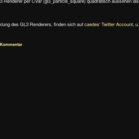
3 Renderer per CVar (gl3_particle_square) quadratisch aussehen la
klung des GL3 Renderers, finden sich auf
caedes‘ Twitter Account
, u
n Kommentar