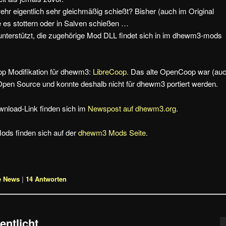
r eigentlich sehr gleichmäßig schießt? Bisher (auch im Original
es stottern oder in Salven schießen …
unterstützt, die zugehörige Mod DLL findet sich in im dhewm3-mods
oop Modifikation für dhewm3:
LibreCoop
. Das alte OpenCoop war (au
Open Source und konnte deshalb nicht für dhewm3 portiert werden.
wnload-Link finden sich im
Newspost auf dhewm3.org
.
ods finden sich auf der
dhewm3 Mods Seite
.
e News
|
14
Antworten
entlicht