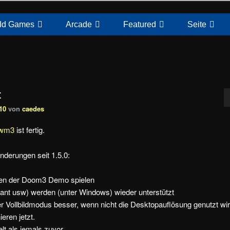
Id Games
Arcade
Featured
Seite
t
10
von
caedes
ewm3
ist fertig.
nderungen seit 1.5.0:
aten der Doom3 Demo spielen
diant usw) werden (unter Windows) wieder unterstützt
r Vollbildmodus besser, wenn nicht die Desktopauflösung genutzt wir
eren jetzt.
lt als jemals zuvor.