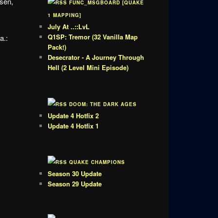
ssen,
FUNC_MSGBOARD [QUAKE
1 MAPPING]
July At ..::LvL
Q1SP: Tremor (32 Vanilla Map
.a.:
Pack!)
Desecrator - A Journey Through
Hell (2 Level Mini Episode)
DOOM: THE DARK AGES
Update 4 Hotfix 2
Update 4 Hotfix 1
QUAKE CHAMPIONS
Season 30 Update
Season 29 Update