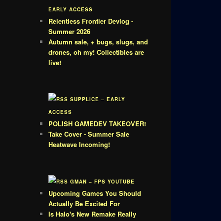
EARLY ACCESS
Relentless Frontier Devlog -
Summer 2026
Autumn sale, + bugs, slugs, and
drones, oh my! Collectibles are
live!
SUPPLICE – EARLY
ACCESS
POLISH GAMEDEV TAKEOVER!
Take Cover - Summer Sale
Heatwave Incoming!
GMAN – FPS YOUTUBE
Upcoming Games You Should
Actually Be Excited For
Is Halo's New Remake Really