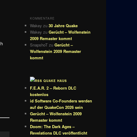
KOMMENTARE
Wakey
zu
30 Jahre Quake
Wakey
zu
Gerücht – Wolfenstein
2009 Remaster kommt
ch
SnapshoT
zu
Gerücht –
Wolfenstein 2009 Remaster
kommt
QUAKE HAUS
F.E.A.R. 2 – Reborn DLC
kostenlos
id Software Co-Founders werden
auf der QuakeCon 2026 sein
Gerücht – Wolfenstein 2009
Remaster kommt
Doom: The Dark Ages –
Revelations DLC veröffentlicht