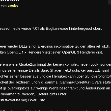
9
von
caedes
eased, heute wurde 7.01 als Bugfixrelease hinterhergeschoben.
rer wieder DLLs sind (allerdings inkompatibel zu den alten ref_gl.dll,
alten OpenGL 1.x Renderer) jetzt einen OpenGL 3 Renderer gibt.
ern wie in Quake2xp bringt der keinen komplett neuen Look, sonde
dings sehen einige Details dank Shadern jetzt schicker aus, z.B. sind
ichter sehen besser aus und die Helligkeit kann über gl3_overbrightbi
Helligkeit der Texturen) und vid_gamma (Gamma-Korrektur) CVars stufe
1 ist gl_overbrightbits auf wenige Werte beschränkt und Änderungen an
bernommen zu werden). Details gibts unter
uff/cvarlist.md) CVar Liste.