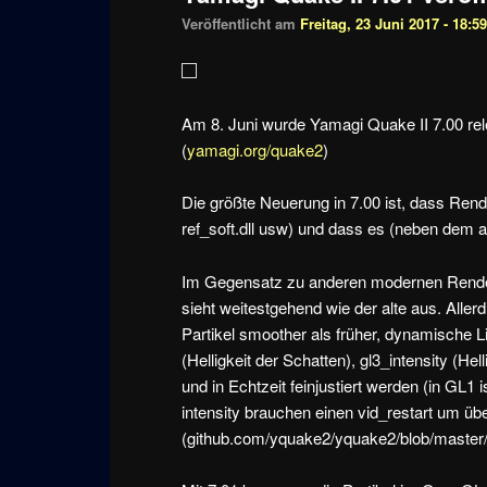
Veröffentlicht am
Freitag, 23 Juni 2017 - 18:5
Am 8. Juni wurde Yamagi Quake II 7.00 rel
(
yamagi.org/quake2
)
Die größte Neuerung in 7.00 ist, dass Rende
ref_soft.dll usw) und dass es (neben dem 
Im Gegensatz zu anderen modernen Render
sieht weitestgehend wie der alte aus. Aller
Partikel smoother als früher, dynamische L
(Helligkeit der Schatten), gl3_intensity (
und in Echtzeit feinjustiert werden (in GL
intensity brauchen einen vid_restart um ü
(github.com/yquake2/yquake2/blob/master/st