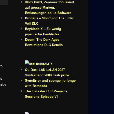
Xbox kürzt, Zenimax focussiert
auf grosse Marken,
Entlassungen bei id Software
Prodeus – Short von The Elder
Veil DLC
Beyblade X – Zu wenig
japanische Beyblades
Doom: The Dark Ages –
Revelations DLC Details
ESREALITY
rn
QL Duel LAN LeLAN 2027
Switzerland 2000 cash prize
ts
SyncError and sponge no longer
nlos
with Bethesda
The Trickster Cult Presents:
Sessions Episode VI