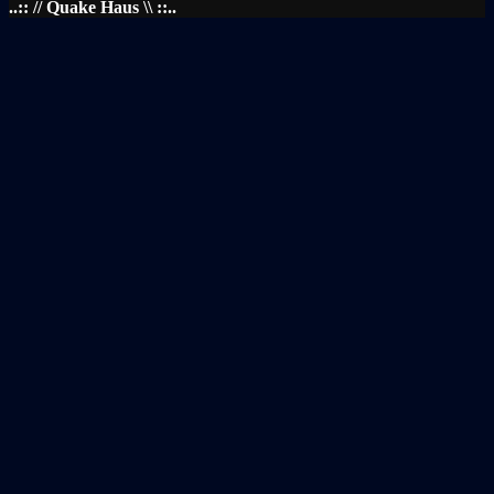
..:: // Quake Haus \\ ::..