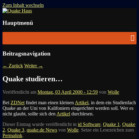
Zum Inhalt wechseln
News zu Quake, Doom, FPS, Arcade
Quake Haus
Hauptmenü
Beitragsnavigation
←
Zurück
Weiter
→
Quake studieren…
Veröffentlicht am
Montag, 03 April 2000 - 12:59
von
Wolle
Bei
ZDNet
findet man einen kleinen
Artikel
, in dem ein Studienfach
Quake an der Uni von Kalifoniern eingerichtet werden soll. Wer es
nicht glaubt, sollte sich den
Artikel
durchlesen.
Dieser Eintrag wurde veröffentlicht in
id Software
,
Quake 1
,
Quake
2
,
Quake 3
,
quake.de News
von
Wolle
. Setze ein Lesezeichen zum
Permalink
.