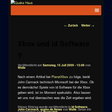
Zum
News zu
Inhalt
Hauptmenü
Quake
Quake,
wechseln
Doom, FPS,
Haus
Arcade
Beitragsnavigation
←
Zurück
Weiter
→
Xbox und id Software
?
Veröffentlicht am
Samstag, 15 Juli 2000 - 13:06
von
Wolle
Nach einem Artikel bei
PlanetXbox
zu folge, berät
John Carmack technisch Microsoft bei der Xbox. Ob
es demnächst Spiele von id Software für die Xbox
geben wird, ist im Moment spekulativ. Also lassen
wir uns mal überraschen was die Zeit ergeben wird.
Dieser Eintrag wurde veröffentlicht in
id Software
,
John Carmack
,
quake.de News
von
Wolle
. Setze ein
Lesezeichen zum
Permalink
.