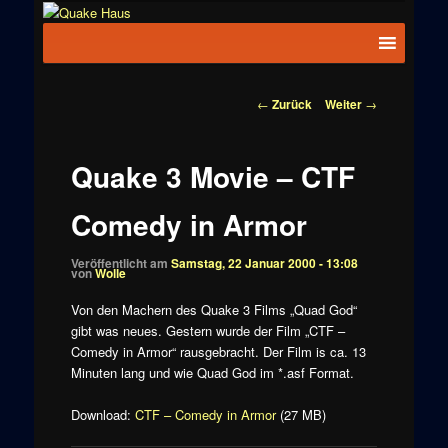
Zum
News zu
Inhalt
Hauptmenü
Quake
Quake,
wechseln
Doom, FPS,
Haus
Arcade
Beitragsnavigation
←
Zurück
Weiter
→
Quake 3 Movie – CTF
Comedy in Armor
Veröffentlicht am
Samstag, 22 Januar 2000 - 13:08
von
Wolle
Von den Machern des Quake 3 Films „Quad God“
gibt was neues. Gestern wurde der Film „CTF –
Comedy in Armor“ rausgebracht. Der Film is ca. 13
Minuten lang und wie Quad God im *.asf Format.
Download:
CTF – Comedy in Armor
(27 MB)