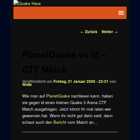
Zum
News zu
Inhalt
Hauptmenü
Quake
Quake,
wechseln
Doom, FPS,
Haus
Arcade
Beitragsnavigation
←
Zurück
Weiter
→
PlanetQuake vs id –
CTF Match
Veröffentlicht am
Freitag, 21 Januar 2000 - 22:31
von
Wolle
Wie man auf
PlanetQuake
nachlesen kann, haben
sie gegen id einen kleinen Quake 3 Arena CTF
Match ausgetragen. Jetzt könnt ihr mal raten wer
gewonnen hat. Wenn ihr nicht gut darin seid, dann
schaut euch den
Bericht
vom Match an…