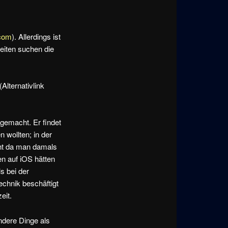
.com
). Allerdings ist
eiten suchen die
lternativlink
 gemacht. Er findet
 wollten; in der
cht da man damals
en auf iOS hätten
s bei der
Technik beschäftigt
eit.
ndere Dinge als