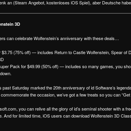
nk an (Steam Angebot, kostenloses iOS Spiel), aber Deutsche habe
enstein 3D
rs can celebrate Wolfenstein’s anniversary with these deals…
 $3.75 (75% off) — includes Return to Castle Wolfenstein, Spear of D
3D
Super Pack for $49.99 (50% off) — includes so many games, you shou
wdown.
s past Saturday marked the 20th anniversary of id Software’s legen
 commemorate the occasion, we’ve got a few treats so you can “Get
soft.com, you can relive all the glory of id’s seminal shooter with a fr
e. And for limited time, iOS users can download Wolfenstein 3D Class