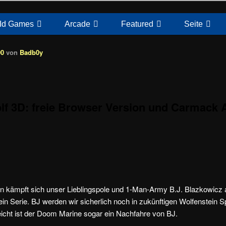
Id Games
Arcade
Featured
Seite
00
von
Badb0y
lf 3D: freie Browser Version und Carmack 
n kämpft sich unser Lieblingspole und 1-Man-Army B.J. Blazkowicz au
ein Serie. BJ werden wir sicherlich noch in zukünftigen Wolfenstein S
eicht ist der Doom Marine sogar ein Nachfahre von BJ.