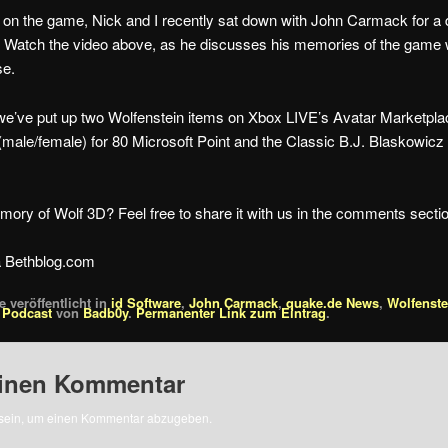
e on the game, Nick and I recently sat down with John Carmack for a d
Watch the video above, as he discusses his memories of the game w
se.
, we’ve put up two Wolfenstein items on Xbox LIVE’s Avatar Marketpl
t (male/female) for 80 Microsoft Point and the Classic B.J. Blaskowic
mory of Wolf 3D? Feel free to share it with us in the comments secti
a Bethblog.com
 veröffentlicht in
id Software
,
John Carmack
,
quake.de News
,
Wolfenste
t
Podcast
von
Badb0y
.
Permanenter Link zum Eintrag
.
einen Kommentar
sein, um einen Kommentar abzugeben.