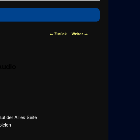
Beitragsnavigation
←
Zurück
Weiter
→
Audio
f der Allies Seite
pielen