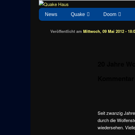
Zum
News zu Quake, Doom, FPS, Arcade
Quake Haus
Inhalt
Hauptmenü
News
Quake
Doom
wechseln
Veröffentlicht am
Mittwoch, 09 Mai 2012 - 18:
20 Jahre Wo
Kommentar
Seit zwanzig Jahre
durch die Wolfenst
wiedersehen. Viell