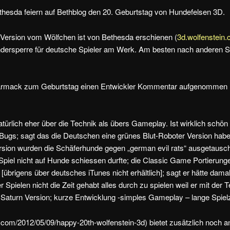
thesda feiern auf Bethblog den 20. Geburtstag von Hundefelsen 3D.
 Version vom Wölfchen ist von Bethesda erschienen (
3d.wolfenstein
ändersperre für deutsche Spieler am Werk. Am besten nach anderen S
armack zum Geburtstag einen Entwickler Kommentar aufgenommen (A
türlich eher über die Technik als übers Gameplay. Ist wirklich schön
Bugs; sagt das die Deutschen eine grünes Blut-Roboter Version haben
rsion wurden die Schäferhunde gegen „german evil rats“ ausgetaus
Spiel nicht auf Hunde schiessen durfte; die Classic Game Portierung
übrigens über deutsches iTunes nicht erhältlich]; sagt er hätte damal
 Spielen nicht die Zeit gehabt alles durch zu spielen weil er mit der 
 Saturn Version; kurze Entwicklung -simples Gameplay – lange Spielz
.com/2012/05/09/happy-20th-wolfenstein-3d) bietet zusätzlich noch a