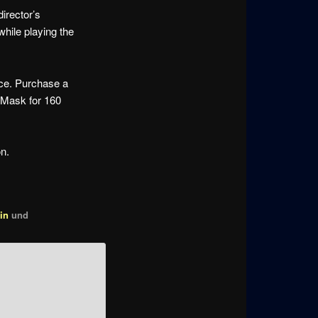
irector’s
hile playing the
ace. Purchase a
z Mask for 160
on.
in
und