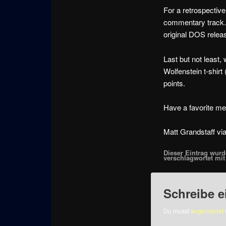
For a retrospectiv
commentary track. 
original DOS relea
Last but not least
Wolfenstein t-shir
points.
Have a favorite me
Matt Grandstaff vi
Dieser Eintrag wurde
verschlagwortet mi
Schreibe 
Du musst
angemeldet