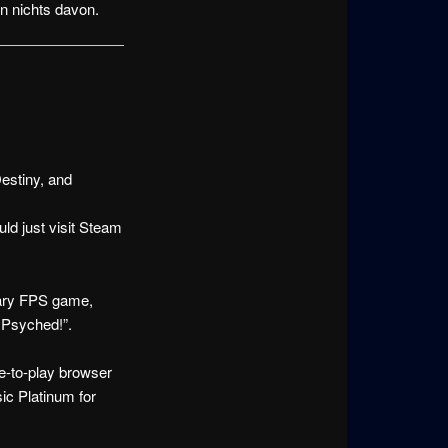
n nichts davon.
estiny, and
ld just visit Steam
dary FPS game,
 Psyched!”.
ee-to-play browser
ic Platinum for