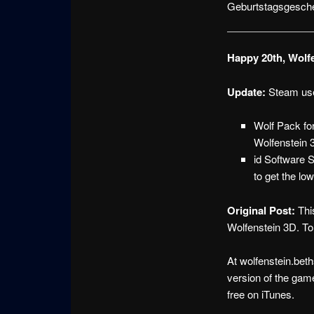
Geburtstagsgesche
Happy 20th, Wolf
Update:
Steam use
Wolf Pack for
Wolfenstein 
id Software 
to get the lo
Original Post:
Thi
Wolfenstein 3D. To
At wolfenstein.beth
version of the gam
free on iTunes.