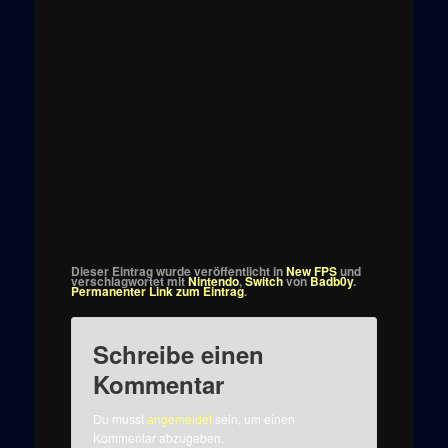
Dieser Eintrag wurde veröffentlicht in
New FPS
und
verschlagwortet mit
Nintendo
,
Switch
von
Badb0y
.
Permanenter Link zum Eintrag
.
Schreibe einen
Kommentar
Du musst
angemeldet
sein, um einen
Kommentar abzugeben.