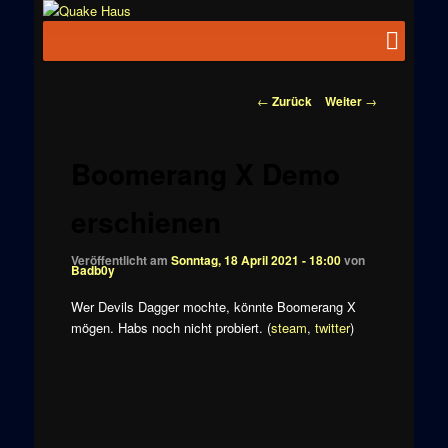
Zum
News zu
Inhalt
Hauptmenü
Quake
Quake,
wechseln
Doom, FPS,
Haus
Arcade
Beitragsnavigation
←
Zurück
Weiter
→
Boomerang X Demo
erschienen
Veröffentlicht am
Sonntag, 18 April 2021 - 18:00
von
Badb0y
Wer Devils Dagger mochte, könnte Boomerang X
mögen. Habs noch nicht probiert. (
steam
,
twitter
)