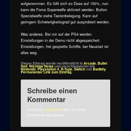
aufgenommen. Es füllt sich so Dose auf 100%, nun
kann die Force Superwaffe aktiviert werden. Button
Specialwaffe siehe Tastenbelegung. Kann auf
geringem Schwierigkeitsgrad gut ausprobiert werden.
Was anderes. Bei mir auf der PS4 werden
Einstellungen in der Demo nicht abgespeichert.
Einstellungen, frei gespielte Schiffe, bei Neustart ist
alles weg.
Dieser Eintrag wurde veröffentlicht in
Arcade
,
Bullet
Hell
,
Wichtige News
und verschlagwortet mit
Nintendo
,
Playstation 4
,
R-Type
,
Switch
von
Badb0y
.
Permanenter Link zum Eintrag
.
Schreibe einen
Kommentar
Du musst
angemeldet
sein, um einen
Kommentar abzugeben.