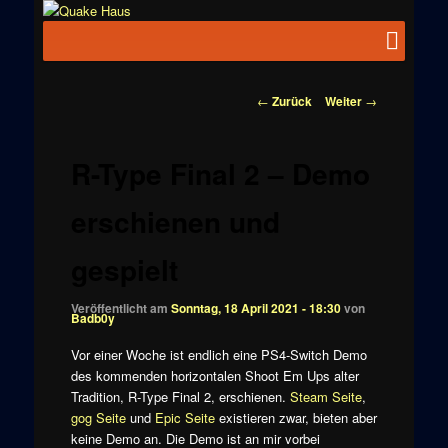
Zum
News zu
Inhalt
Hauptmenü
Quake
Quake,
wechseln
Doom, FPS,
Haus
Arcade
Beitragsnavigation
←
Zurück
Weiter
→
R-Type Final 2 – Demo
erschienen und
gespielt
Veröffentlicht am
Sonntag, 18 April 2021 - 18:30
von
Badb0y
Vor einer Woche ist endlich eine PS4-Switch Demo
des kommenden horizontalen Shoot Em Ups alter
Tradition, R-Type Final 2, erschienen.
Steam Seite
,
gog Seite
und
Epic Seite
existieren zwar, bieten aber
keine Demo an. Die Demo ist an mir vorbei