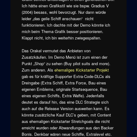
Ich hätte einen Grafikstil wie sie bspw. Gradius V
(2004) besass, wohl bevorzugt. Nur dann würde
leider „das geile Schiff anschauen“ nicht
funktionieren. Ich dachte mit der Demo könnte ich
mich beim Thema Grafik besser positionieren.
Klappt nicht, ich bin weiterhin zwiegespalten.
Das Orakel vermutet das Anbieten von
Zusatzkäufen. Im Demo Menü ist zum einen der
Punkt „Shop“ zu sehen (Buy pilot suits and more).
Zum anderen. Als
ehemaliges Kickstarter Projekt
gab es für kräftige Supporter Extra-Code-DLCs als
Dreingabe (Extra Schiff, Extra Force, Bau eines
eigenen Emblems, originale Startsequence, Bau
eines eigenen Schiffs, Extra Waffe). Jedenfalls
deutet es darauf hin, das eine DLC Strategie sich
auch auf die Release Version ausweiten kann. Es
könnte zusätzliche Kauf DLC’s geben, mit Content
aus ehemaligen Kickstarter Stretchgoals die nicht
erreicht wurden oder Abwandlungen aus den Backer
Bonis. Denkbar wären neue Schiffe, Extralevel etc.