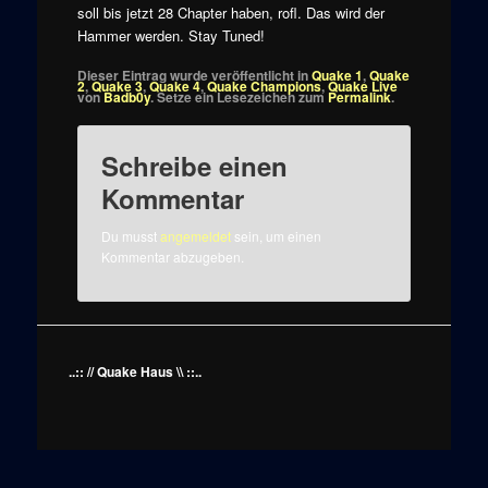
soll bis jetzt 28 Chapter haben, rofl. Das wird der
Hammer werden. Stay Tuned!
Dieser Eintrag wurde veröffentlicht in
Quake 1
,
Quake
2
,
Quake 3
,
Quake 4
,
Quake Champions
,
Quake Live
von
Badb0y
. Setze ein Lesezeichen zum
Permalink
.
Schreibe einen
Kommentar
Du musst
angemeldet
sein, um einen
Kommentar abzugeben.
..:: // Quake Haus \\ ::..