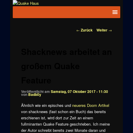
Zum
News zu
Inhalt
Hauptmenü
Quake
Quake,
wechseln
Doom, FPS,
Haus
Arcade
Beitragsnavigation
←
Zurück
Weiter
→
Shacknews arbeitet an
großem Quake
Feature
Veröffentlicht am
Samstag, 07 Oktober 2017 - 11:30
von
Badb0y
Ähnlich wie ein episches und
neueres Doom Artikel
von shacknews (fast schon ein Buch) das bereits
erschienen ist, wird dort zur Zeit an einem
fullminanten Quake Feature geschrieben. Ich meine
der Autor schreibt bereits zwei Monate daran und