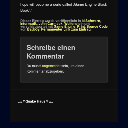
hope will become a serie called ‚Game Engine Black
Book‘.“
Dieser Eintrag wurde veröffentlicht in
id Software
,
Informatik
,
John Carmack
,
Wolfenstein
und
verschlagwortet mit
Game Engine
,
Print
,
Source Code
von
Badb0y
.
Permanenter Link zum Eintrag
.
Schreibe einen
Kommentar
Du musst
angemeldet
sein, um einen
Kommentar abzugeben.
..:: // Quake Haus \\ ::..