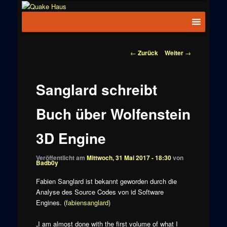
Zum
News zu
Inhalt
Hauptmenü
Quake
Quake,
wechseln
Doom, FPS,
Haus
Arcade
Beitragsnavigation
←
Zurück
Weiter
→
Sanglard schreibt
Buch über Wolfenstein
3D Engine
Veröffentlicht am
Mittwoch, 31 Mai 2017 - 18:30
von
Badb0y
Fabien Sanglard ist bekannt geworden durch die
Analyse des Source Codes von id Software
Engines. (
fabiensanglard
)
„I am almost done with the first volume of what I