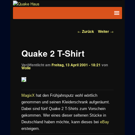
Zum
News zu
Inhalt
Hauptmenü
Quake
Quake,
wechseln
Doom, FPS,
Haus
Arcade
Beitragsnavigation
←
Zurück
Weiter
→
Quake 2 T-Shirt
Veröffentlicht am
Freitag, 13 April 2001 - 18:21
von
Wolle
MagixX
hat den Frühjahrsputz wohl wörtlich
genommen und seinen Kleiderschrank aufgeräumt.
Dabei sind fünf Quake 2 T-Shirts zum Vorschein
gekommen. Wer eines dieser seltenen Stücke in
Deutschland haben möchte, kann dieses bei
eBay
ersteigern.