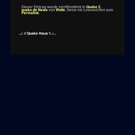
Dieser Eintrag wurde veröffentlicht in
Quake 2
,
quake.de News
von
Wolle
. Setze ein Lesezeichen zum
Permalink
.
..:: // Quake Haus \\ ::..