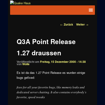
Zum
News zu
Inhalt
Hauptmenü
Quake
Quake,
wechseln
Doom, FPS,
Haus
Arcade
Beitragsnavigation
←
Zurück
Weiter
→
Q3A Point Release
1.27 draussen
Veröffentlicht am
Freitag, 15 Dezember 2000 - 14:38
von
Wolle
Es ist da das 1.27 Point Release es wurden einige
bugs gefixed:
fixes for all your favorite bugs, like memory leaks and
dedicated server chatting. It also contains everybody´s
favorite, speed tweaks