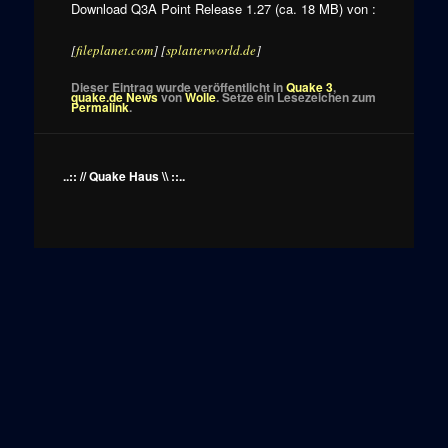
Download Q3A Point Release 1.27 (ca. 18 MB) von :
[
fileplanet.com
] [
splatterworld.de
]
Dieser Eintrag wurde veröffentlicht in
Quake 3
,
quake.de News
von
Wolle
. Setze ein Lesezeichen zum
Permalink
.
..:: // Quake Haus \\ ::..