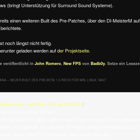
ws (bringt Unterstützung für Surround Sound Systeme).
eits einen weiteren Built des Pre-Patches, über den DI-MeisterM auf
berichtete.
t noch längst nicht fertig.
herunter geladen werden auf
der Projektseite
.
 veröffentlicht in
John Romero
,
New FPS
von
Badb0y
. Setze ein Lesez
ANA – NEUER BUILT DES PRE-BETA 1.3 PATCH FÜR WIN, LINUX, MAC
“
Donnerstag, 21 Juli 2016 - 23:22 um 23:22 Uhr
:
noch eine pre-Beta Version.
ich nicht soo viel getan, gab ein paar Bugfixes bzgl. Demos abspiele
Windows und OpenAL Sound unter Windows (bringt Unterstützung für 
was; unter Linux/OSX hatten wir das von Anfang an).