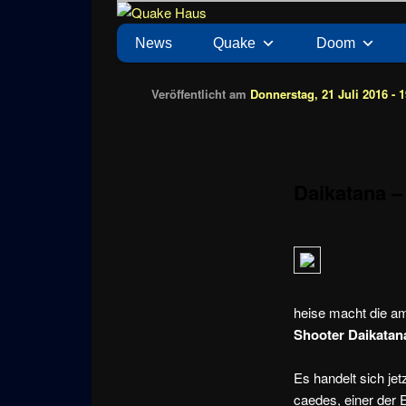
Zum
News zu Quake, Doom, FPS, Arcade
Quake Haus
Inhalt
Hauptmenü
News
Quake
Doom
wechseln
Veröffentlicht am
Donnerstag, 21 Juli 2016 - 1
Daikatana –
heise macht die a
Shooter Daikatan
Es handelt sich jet
caedes, einer der 