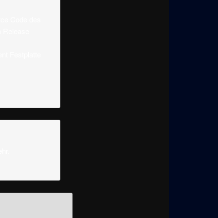
rce Code des
h Release
nt Festplatte
hr.