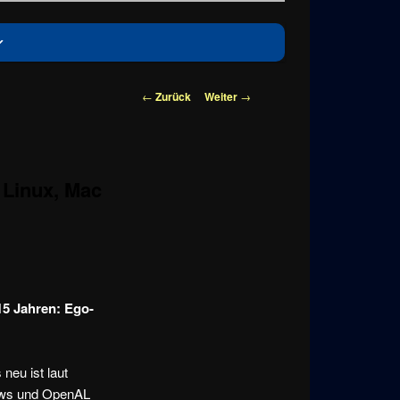
Beitragsnavigation
←
Zurück
Weiter
→
 Linux, Mac
15 Jahren: Ego-
neu ist laut
ndows und OpenAL