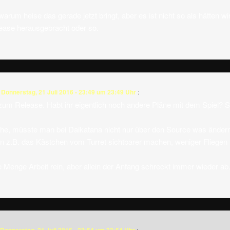
rum heise das gerade jetzt bringt, aber es ist nicht so als hätten wir je
ease herausgebracht oder so.
m
Donnerstag, 21 Juli 2016 - 23:49 um 23:49 Uhr
:
m Release. Habt ihr eigentlich noch andere Pläne mit dem Spiel? S
e, müsste man bei Daikatana nicht nur über den Source was ändern
len z.B. das Kästchen vom Turret sichtbarer machen, weniger Fliegen
e Menge Arbeit rein, aber allein der Anfang schreckt immer wieder ab
: