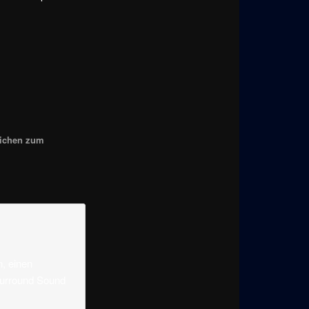
eichen zum
n, einen
Surround Sound