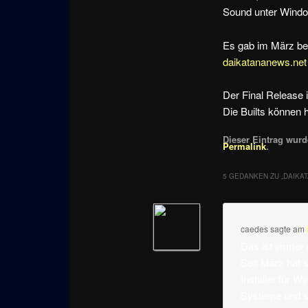
Sound unter Windo
Es gab im März ber
daikatananews.net
Der Final Release is
Die Builts können 
Dieser Eintrag wurde
Permalink
.
5 GEDANKEN ZU „
DAIKAT
caedes
sagte am
Das ist immer 
Seit März hat s
Installer für 
Systeme und so