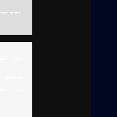
jedem gebiet
ur ein pre-beta
a Frösche oder
afür, dass wir