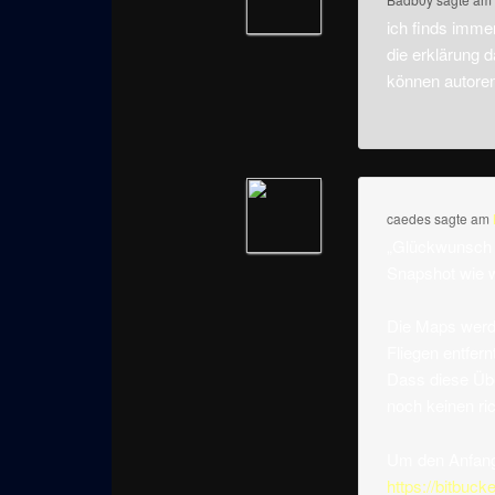
ich finds imme
die erklärung d
können autoren
caedes
sagte am
„Glückwunsch z
Snapshot wie wi
Die Maps werde
Fliegen entfer
Dass diese Übe
noch keinen ri
Um den Anfang 
https://bitbuck