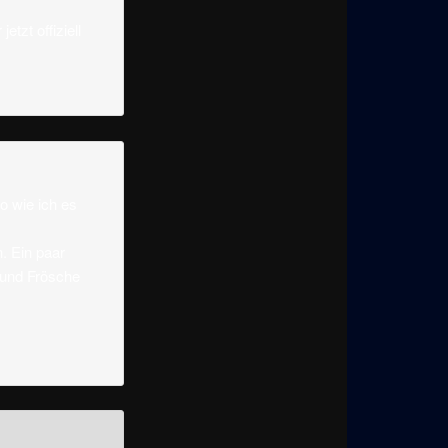
tzt offiziell
o wie ich es
. Ein paar
 und Frösche
.