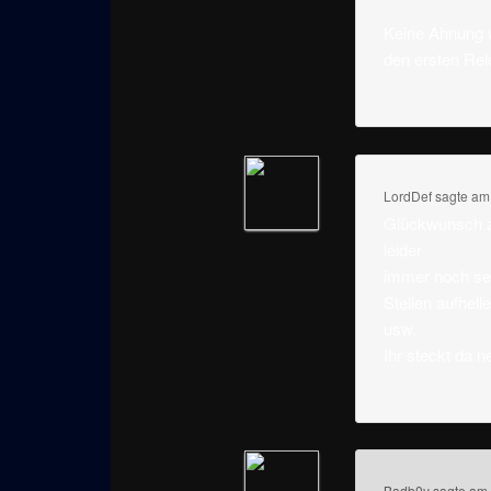
Keine Ahnung wa
den ersten Rel
LordDef
sagte a
Glückwunsch zu
leider
immer noch seh
Stellen aufhel
usw.
Ihr steckt da n
Badb0y
sagte am