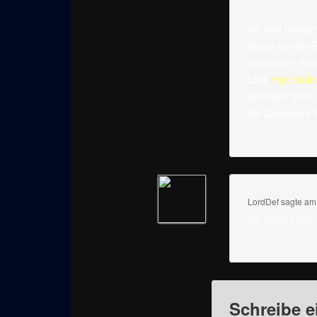
Ich hab übrige
Spiels bereits
gewesen – kom
Laut
http://da
erstmals 2008
An Daikatana 1.
LordDef
sagte a
Ich hätte scho
Schreibe 