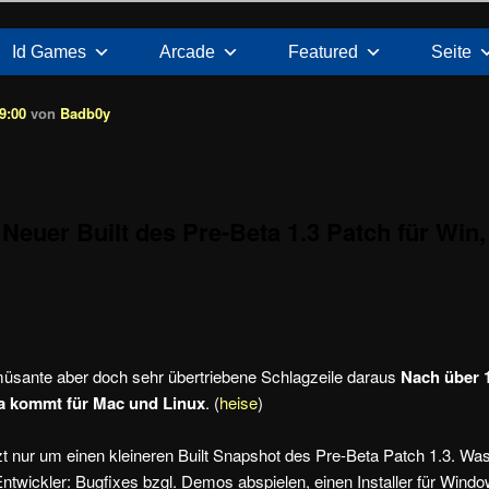
Id Games
Arcade
Featured
Seite
9:00
von
Badb0y
 Neuer Built des Pre-Beta 1.3 Patch für Win,
müsante aber doch sehr übertriebene Schlagzeile daraus
Nach über 
a kommt für Mac und Linux
. (
heise
)
zt nur um einen kleineren Built Snapshot des Pre-Beta Patch 1.3. Was 
Entwickler: Bugfixes bzgl. Demos abspielen, einen Installer für Wi