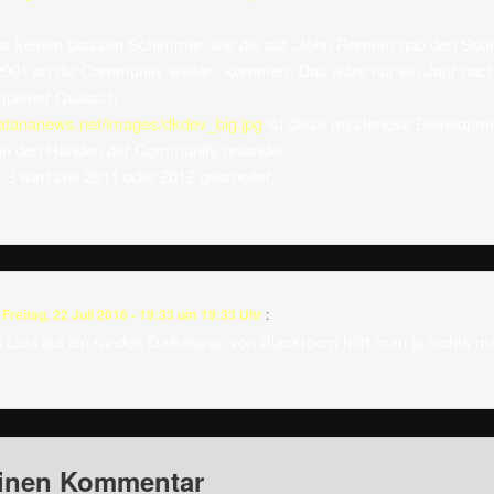
ns keinen blassen Schimmer, wie die auf „John Romero gab den Sou
 2001 an die Community weiter.“ kommen. Das wäre nur ein Jahr nac
pletter Quatsch.
ikatananews.net/images/dkdev_big.jpg
ist diese mysteriöse Developme
 in den Händen der Community gelandet.
3 wird seit 2011 oder 2012 gearbeitet.
m
Freitag, 22 Juli 2016 - 19:33 um 19:33 Uhr
:
n Lust auf ein rundes Daikatana, von Blackroom hört man ja nichts me
einen Kommentar