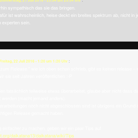
Donnerstag, 21 Juli 2016 - 23:54 um 23:54 Uhr
rhin sympathisch das sie das bringen.
afür ist wahrscheinlich, heise deckt ein breites spektrum ab, nicht in 
 experten sein.
Freitag, 22 Juli 2016 - 1:20 um 1:20 Uhr
:
um Release.“ wie ich oben schon schrieb, gibt es keinen release – n
r sie seit Jahren veröffentlichen :-P
n tatsächlich teilweise etwas überarbeitet, glaube aber nicht dass d
nt werden (macht jemand anders).
rarbeitungen noch nicht abgeschlossen sind ist übrigens ein Grund d
chtigen Release gemacht haben.
einfacher zu machen, geben wir ein paar Tips auf
et.org/daikatana13/daikatana/wiki/Tips