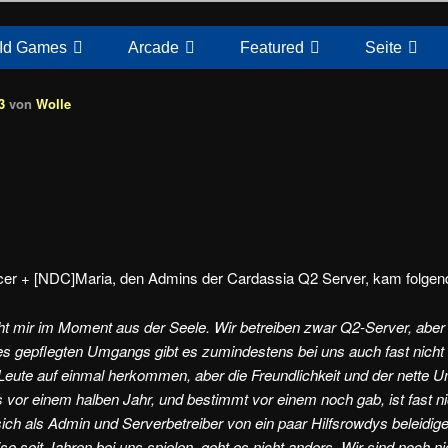
Id Games
Arcade
Featured
Seite
3
von
Wolle
r + [NDC]Maria, den Admins der Cardassia Q2 Server, kam folgend
ht mir im Moment aus der Seele. Wir betreiben zwar Q2-Server, aber
des gepflegten Umgangs gibt es zumindestens bei uns auch fast nicht
 Leute auf einmal herkommen, aber die Freundlichkeit und der nette
s vor einem halben Jahr, und bestimmt vor einem noch gab, ist fast n
ch als Admin und Serverbetreiber von ein paar Hilfsrowdys beleidig
eise seit Jahren bei uns spielen, geht es nicht anders. Wir sind noch ni