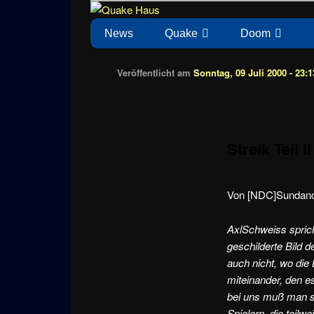
Zum
News zu Quake, Doom, FPS, Arcade
Quake Haus
Inhalt
Hauptmenü
News
Quake
Doom
wechseln
Veröffentlicht am
Sonntag, 09 Juli 2000 - 23:1
Streik Teil II
Von [NDC]Sundance
AxlSchweiss spric
geschilderte Bild 
auch nicht, wo die
miteinander, den e
bei uns muß man si
Spielern, die teilw