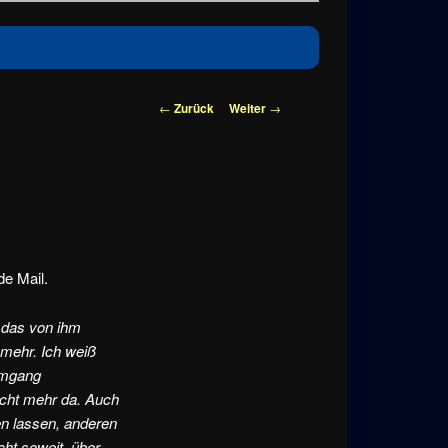
Beitragsnavigation
←
Zurück
Weiter
→
e Mail.
 das von ihm
 mehr. Ich weiß
 Umgang
icht mehr da. Auch
en lassen, anderen
cht soweit, über