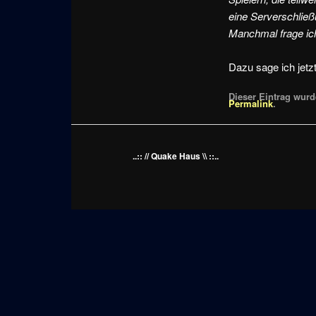
eine Serverschließu
Manchmal frage ich
Dazu sage ich jetz
Dieser Eintrag wurde
Permalink
.
..:: // Quake Haus \\ ::..