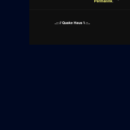
Permalink
.
..:: // Quake Haus \\ ::..