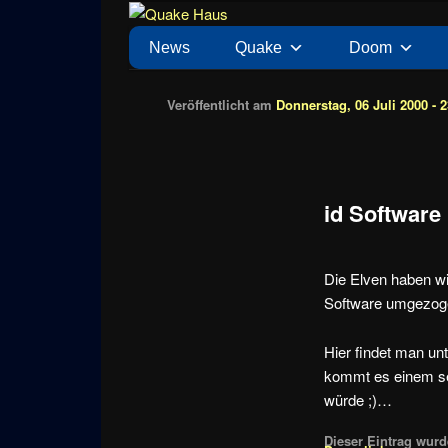
Zum
News zu Quake, Doom, FPS, Arcade
Quake Haus
Inhalt
Hauptmenü
News
Quake
Doom
wechseln
Veröffentlicht am
Donnerstag, 06 Juli 2000 - 2
id Softwar
Die Elven haben wi
Software umgezoge
Hier findet man u
kommt es einem seh
würde ;)…
Dieser Eintrag wurde