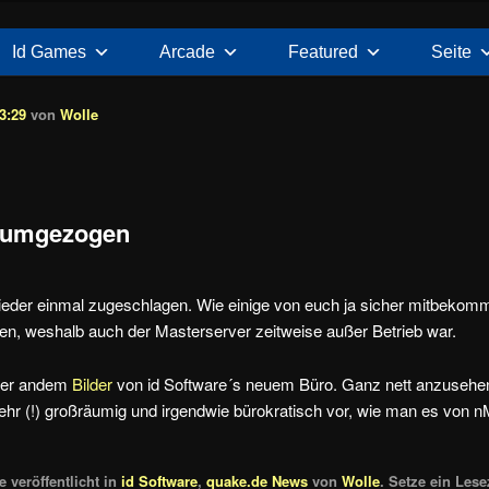
Id Games
Arcade
Featured
Seite
3:29
von
Wolle
e umgezogen
eder einmal zugeschlagen. Wie einige von euch ja sicher mitbekomm
n, weshalb auch der Masterserver zeitweise außer Betrieb war.
nter andem
Bilder
von id Software´s neuem Büro. Ganz nett anzusehen,
r (!) großräumig und irgendwie bürokratisch vor, wie man es von n
 veröffentlicht in
id Software
,
quake.de News
von
Wolle
. Setze ein Les