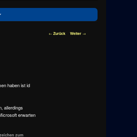
Beitragsnavigation
←
Zurück
Weiter
→
en haben ist id
 allerdings
Microsoft erwarten
ezeichen zum