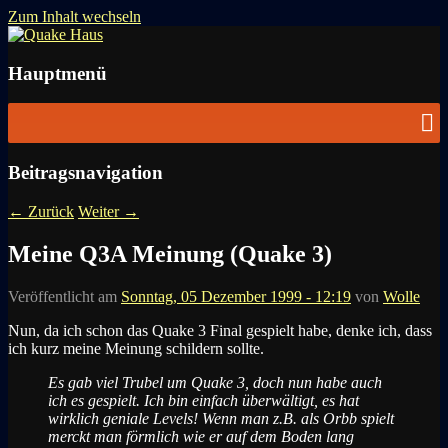
Zum Inhalt wechseln
News zu Quake, Doom, FPS, Arcade
Quake Haus
Hauptmenü
Beitragsnavigation
←
Zurück
Weiter
→
Meine Q3A Meinung (Quake 3)
Veröffentlicht am
Sonntag, 05 Dezember 1999 - 12:19
von
Wolle
Nun, da ich schon das Quake 3 Final gespielt habe, denke ich, dass
ich kurz meine Meinung schildern sollte.
Es gab viel Trubel um Quake 3, doch nun habe auch
ich es gespielt. Ich bin einfach überwältigt, es hat
wirklich geniale Levels! Wenn man z.B. als Orbb spielt
merckt man förmlich wie er auf dem Boden lang