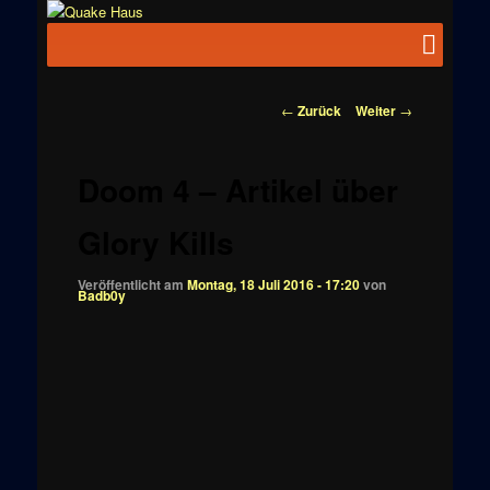
Zum
News zu
Inhalt
Hauptmenü
Quake
Quake,
wechseln
Doom, FPS,
Haus
Arcade
Beitragsnavigation
←
Zurück
Weiter
→
Doom 4 – Artikel über
Glory Kills
Veröffentlicht am
Montag, 18 Juli 2016 - 17:20
von
Badb0y