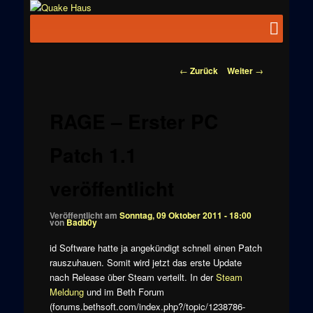
Zum
News zu
Inhalt
Hauptmenü
Quake
Quake,
wechseln
Doom, FPS,
Haus
Arcade
Beitragsnavigation
←
Zurück
Weiter
→
RAGE – Erster PC
Patch 1.1
veröffentlicht
Veröffentlicht am
Sonntag, 09 Oktober 2011 - 18:00
von
Badb0y
id Software hatte ja angekündigt schnell einen Patch
rauszuhauen. Somit wird jetzt das erste Update
nach Release über Steam verteilt. In der
Steam
Meldung
und im Beth Forum
(forums.bethsoft.com/index.php?/topic/1238786-