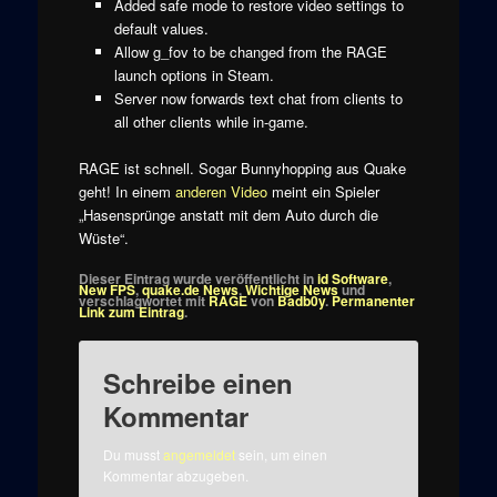
Added safe mode to restore video settings to
default values.
Allow g_fov to be changed from the RAGE
launch options in Steam.
Server now forwards text chat from clients to
all other clients while in-game.
RAGE ist schnell. Sogar Bunnyhopping aus Quake
geht! In einem
anderen Video
meint ein Spieler
„Hasensprünge anstatt mit dem Auto durch die
Wüste“.
Dieser Eintrag wurde veröffentlicht in
id Software
,
New FPS
,
quake.de News
,
Wichtige News
und
verschlagwortet mit
RAGE
von
Badb0y
.
Permanenter
Link zum Eintrag
.
Schreibe einen
Kommentar
Du musst
angemeldet
sein, um einen
Kommentar abzugeben.