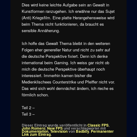
Dies wird keine leichte Aufgabe sein an Gewalt in
Kunstformen ranzugehen. Ich erwähne nur das Sujet
(Anti) Kriegsfilm. Eine platte Herangehensweise wird
beim Thema nicht funktionieren, da braucht es
sensible Annäherung.
Ich hoffe das Gewalt Thema bleibt in den weiteren
Folgen eher genereller Natur und nicht zu sehr auf
die deutsche Perspektive fixiert. Denn ich denke
international beim Gaming. Ich weiss gar nicht ob
mich die deutsche Perspektive überhaupt noch
interessiert. Immerhin kamen bisher die
Medienklischees Counterstrike und Pfeiffer nicht vor.
Das wird sich wohl demnächst ändern, ich rieche es
förmlich schon.
Teil 2 –
Teil 3 –
Dieser Eintrag wurde veröffentlicht in
Classic FPS
,
John Romero
,
New FPS
und verschlagwortet mit
Dokumentation
,
Television
von
Badb0y
.
Permanenter
Link zum Eintrag
.