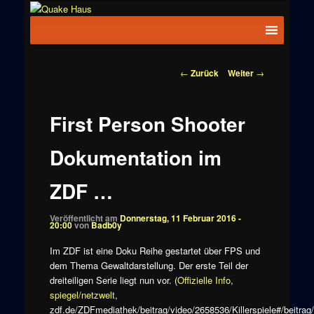
Zum
News zu
Inhalt
Hauptmenü
Quake
Quake,
wechseln
Doom, FPS,
Haus
Arcade
Beitragsnavigation
←
Zurück
Weiter
→
First Person Shooter
Dokumentation im
ZDF …
Veröffentlicht am
Donnerstag, 11 Februar 2016 -
20:00
von
Badb0y
Im ZDF ist eine Doku Reihe gestartet über FPS und
dem Thema Gewaltdarstellung. Der erste Teil der
dreiteiligen Serie liegt nun vor. (
Offizielle Info
,
spiegel/netzwelt
,
zdf.de/ZDFmediathek/beitrag/video/2658536/Killerspiele#/beitrag/