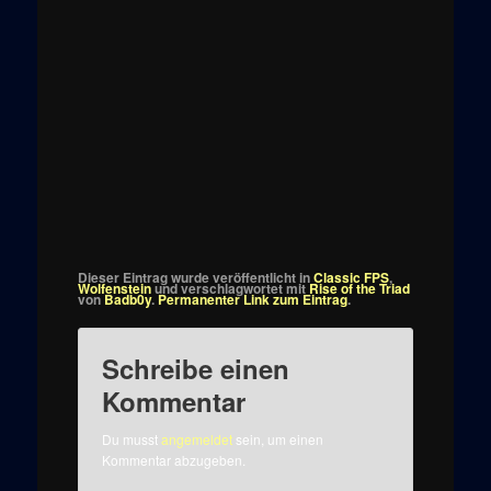
Dieser Eintrag wurde veröffentlicht in
Classic FPS
,
Wolfenstein
und verschlagwortet mit
Rise of the Triad
von
Badb0y
.
Permanenter Link zum Eintrag
.
Schreibe einen
Kommentar
Du musst
angemeldet
sein, um einen
Kommentar abzugeben.