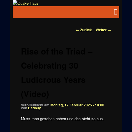
Zum
News zu
Inhalt
Hauptmenü
Quake
Quake,
wechseln
Doom, FPS,
Haus
Arcade
Beitragsnavigation
←
Zurück
Weiter
→
Rise of the Triad –
Celebrating 30
Ludicrous Years
(Video)
Veröffentlicht am
Montag, 17 Februar 2025 - 18:00
von
Badb0y
Muss man gesehen haben und das sieht so aus.