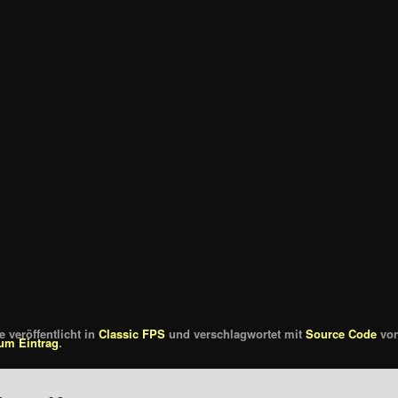
 veröffentlicht in
Classic FPS
und verschlagwortet mit
Source Code
vo
um Eintrag
.