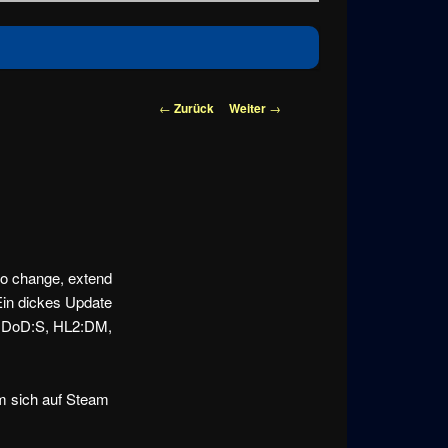
Beitragsnavigation
←
Zurück
Weiter
→
to change, extend
Ein dickes Update
2, DoD:S, HL2:DM,
um sich auf Steam