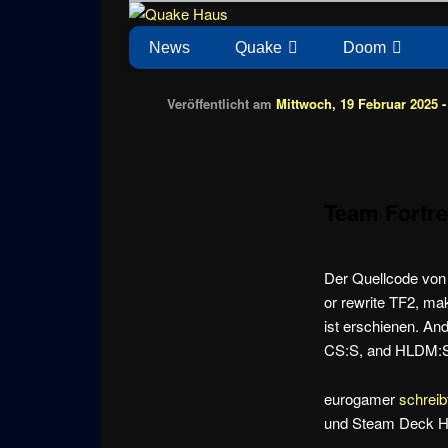
Zum
News zu Quake, Doom, FPS, Arcade
Quake Haus
Inhalt
Hauptmenü
News
Quake
Doom
wechseln
Veröffentlicht am
Mittwoch, 19 Februar 2025 -
Team Fortre
Der Quellcode von 
or rewrite TF2, ma
ist erschienen. An
CS:S, and HLDM:S
eurogamer
schreib
und Steam Deck Ha