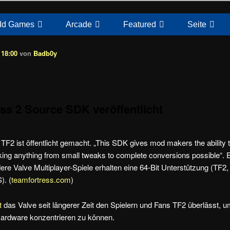
Id Games
Arcade
Featured
Seite
 18:00
von
Badb0y
ss 2 Source SDK veröffentlicht
TF2 ist öffentlicht gemacht. „This SDK gives mod makers the ability 
king anything from small tweaks to complete conversions possible“. 
dere Valve Multiplayer-Spiele erhalten eine 64-Bit Unterstützung (TF
). (
teamfortress.com
)
t
das Valve seit längerer Zeit den Spielern und Fans TF2 überlässt, 
rdware konzentrieren zu können.