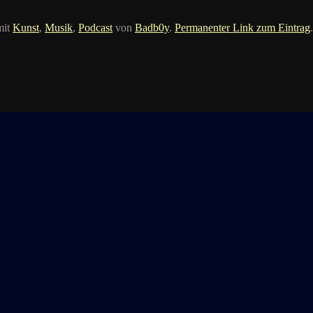
mit
Kunst
,
Musik
,
Podcast
von
Badb0y
.
Permanenter Link zum Eintrag
.