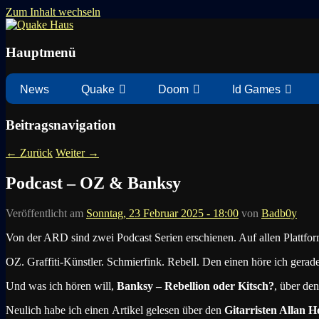
Zum Inhalt wechseln
News zu Quake, Doom, FPS, Arcade
Quake Haus
Hauptmenü
News
Quake
Doom
Id Games
Beitragsnavigation
←
Zurück
Weiter
→
Podcast – OZ & Banksy
Veröffentlicht am
Sonntag, 23 Februar 2025 - 18:00
von
Badb0y
Von der ARD sind zwei Podcast Serien erschienen. Auf allen Plattform
OZ. Graffiti-Künstler. Schmierfink. Rebell. Den einen höre ich gerade
Und was ich hören will,
Banksy – Rebellion oder Kitsch?
, über den
Neulich habe ich einen Artikel gelesen über den
Gitarristen Allan H