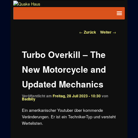
Zum
News zu
Inhalt
Hauptmenü
Quake
Quake,
wechseln
Doom, FPS,
Haus
Arcade
Beitragsnavigation
←
Zurück
Weiter
→
Turbo Overkill – The
New Motorcycle and
Updated Mechanics
Veröffentlicht am
Freitag, 28 Juli 2023 - 10:30
von
Badb0y
Ein amerikanischer Youtuber über kommende
Veränderungen. Er ist ein Techniker-Typ und versteht
Wertelisten.