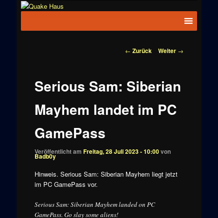
Zum
News zu
Inhalt
Hauptmenü
Quake
Quake,
wechseln
Doom, FPS,
Haus
Arcade
Beitragsnavigation
←
Zurück
Weiter
→
Serious Sam: Siberian
Mayhem landet im PC
GamePass
Veröffentlicht am
Freitag, 28 Juli 2023 - 10:00
von
Badb0y
Hinweis. Serious Sam: Siberian Mayhem liegt jetzt
im PC GamePass vor.
Serious Sam: Siberian Mayhem landed on PC
GamePass. Go slay some aliens!