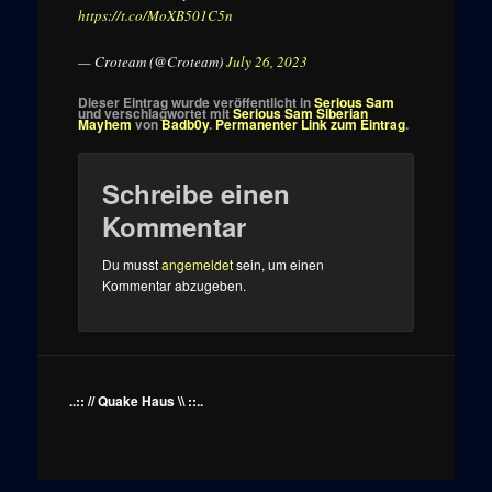
https://t.co/MoXB501C5n
— Croteam (@Croteam)
July 26, 2023
Dieser Eintrag wurde veröffentlicht in
Serious Sam
und verschlagwortet mit
Serious Sam Siberian
Mayhem
von
Badb0y
.
Permanenter Link zum Eintrag
.
Schreibe einen
Kommentar
Du musst
angemeldet
sein, um einen
Kommentar abzugeben.
..:: // Quake Haus \\ ::..